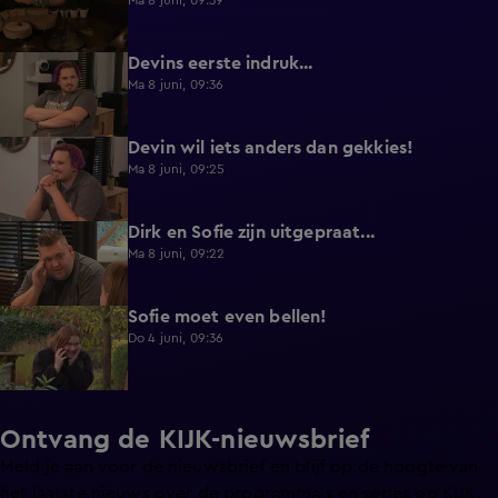
Ma 8 juni, 09:39
Devins eerste indruk...
0:30
Ma 8 juni, 09:36
Devin wil iets anders dan gekkies!
0:25
Ma 8 juni, 09:25
Dirk en Sofie zijn uitgepraat...
0:26
Ma 8 juni, 09:22
Sofie moet even bellen!
1:13
Do 4 juni, 09:36
Ontvang de KIJK-nieuwsbrief
Meld je aan voor de nieuwsbrief en blijf op de hoogte van
het laatste nieuws over de programma’s en series op KIJK.