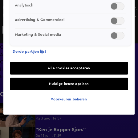
Analytisch
Fayth en Max willen een eitje koken in Lang Leve de Liefde,
maar dit lijkt moeilijker dan gedacht. Komen ze er samen
Advertising & Commercieel
uit?
Marketing & Social media
Overzicht
Derde partijen lijst
Afleveringen
Clips
Alle cookies accepteren
Hoe is het nu met?
Info
Huidige keuze opslaan
Clips
Voorkeuren beheren
Lang Leve de Liefde hoogtepunten:
6:32
Romantische momenten
Ma 3 aug, 14:57
"Ken je Rapper Sjors"
0:49
Do 11 juni, 11:19