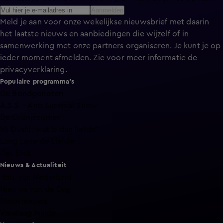
Aanmelden
Meld je aan voor onze wekelijkse nieuwsbrief met daarin
het laatste nieuws en aanbiedingen die wijzelf of in
samenwerking met onze partners organiseren. Je kunt je op
ieder moment afmelden. Zie voor meer informatie de
privacyverklaring
.
Populaire programma's
De Bondgenoten
A.S.S. - Anti Survival Show
De Oranjezomer
Mi Dushi: wat is dan liefde?
Lang Leve de Liefde
Het Blok
Nieuws & Actualiteit
Hart van Nederland
Nieuws van de Dag
Shownieuws
Vandaag Inside