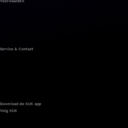
Voorwaarden
Gebruiksvoorwaarden
Cookie instellingen
Cookieverklaring
Privacyverklaring
Toegankelijkheid
Algemene voorwaarden KIJK
Service & Contact
Aanmelden voor een programma
Acties
Adverteren
Smart TV inlog
Over KIJK
Vacatures
Klantenservice
Download de KIJK app
Volg KIJK
©
2026 Talpa Network. Alle rechten voorbehouden. Geen
tekst- en datamining.