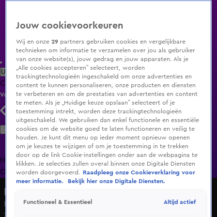
Jouw cookievoorkeuren
Wij en onze
29
partners gebruiken cookies en vergelijkbare
technieken om informatie te verzamelen over jou als gebruiker
van onze website(s), jouw gedrag en jouw apparaten. Als je
„Alle cookies accepteren” selecteert, worden
Uitzending Gemist
Populaire programma's
Zenders
Genres
trackingtechnologieën ingeschakeld om onze advertenties en
Clips
Films
Radio
Smart TV inlog
Shop
content te kunnen personaliseren, onze producten en diensten
te verbeteren en om de prestaties van advertenties en content
Volg KIJK
te meten. Als je „Huidige keuze opslaan” selecteert of je
toestemming intrekt, worden deze trackingtechnologieën
uitgeschakeld. We gebruiken dan enkel functionele en essentiële
Zoeken
cookies om de website goed te laten functioneren en veilig te
houden. Je kunt dit menu op ieder moment opnieuw openen
om je keuzes te wijzigen of om je toestemming in te trekken
door op de link Cookie-instellingen onder aan de webpagina te
Home
Uitzending Gemist
Programma's
De Bondgenoten
De
klikken. Je selecties zullen overal binnen onze Digitale Diensten
Oranjezomer
Livestreams
Shop
worden doorgevoerd.
Raadpleeg onze Cookieverklaring voor
meer informatie.
Bekijk hier onze Digitale Diensten.
Lang Leve de Liefde
Altijd actief
Functioneel & Essentieel
Koken brengt mensen samen, of juist helemaal niet!
26 mei 2025, 08:26