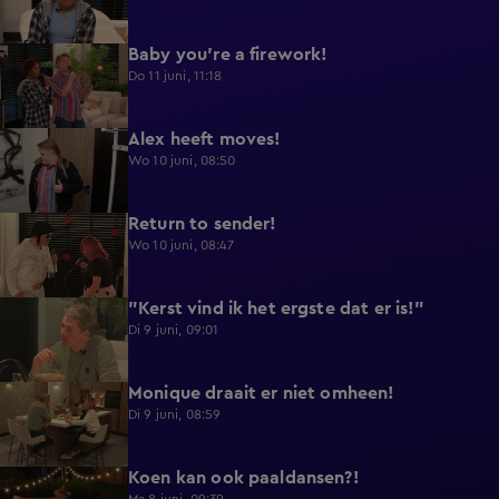
Baby you're a firework!
0:39
Do 11 juni, 11:18
Alex heeft moves!
0:43
Wo 10 juni, 08:50
Return to sender!
0:36
Wo 10 juni, 08:47
"Kerst vind ik het ergste dat er is!"
0:33
Di 9 juni, 09:01
Monique draait er niet omheen!
0:29
Di 9 juni, 08:59
Koen kan ook paaldansen?!
0:38