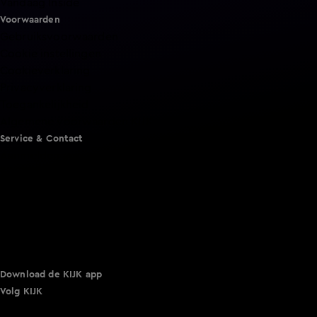
Vandaag Inside
Voorwaarden
Gebruiksvoorwaarden
Cookie instellingen
Cookieverklaring
Privacyverklaring
Toegankelijkheid
Algemene voorwaarden KIJK
Service & Contact
Aanmelden voor een programma
Acties
Adverteren
Smart TV inlog
Over KIJK
Vacatures
Klantenservice
Download de KIJK app
Volg KIJK
©
2026 Talpa Network. Alle rechten voorbehouden. Geen