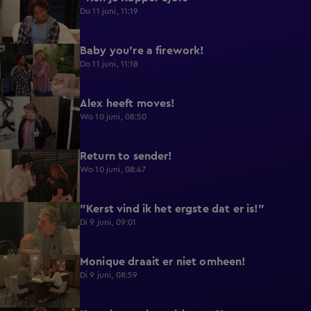
Do 11 juni, 11:19
Baby you're a firework!
0:39
Do 11 juni, 11:18
Alex heeft moves!
0:43
Wo 10 juni, 08:50
Return to sender!
0:36
Wo 10 juni, 08:47
"Kerst vind ik het ergste dat er is!"
0:33
Di 9 juni, 09:01
Monique draait er niet omheen!
0:29
Di 9 juni, 08:59