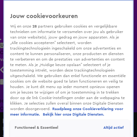
Jouw cookievoorkeuren
Wij en onze
28
partners gebruiken cookies en vergelijkbare
technieken om informatie te verzamelen over jou als gebruiker
van onze website(s), jouw gedrag en jouw apparaten. Als je
„Alle cookies accepteren” selecteert, worden
Uitzending Gemist
Populaire programma's
Zenders
Genres
trackingtechnologieën ingeschakeld om onze advertenties en
Clips
Films
Radio
Smart TV inlog
Shop
content te kunnen personaliseren, onze producten en diensten
te verbeteren en om de prestaties van advertenties en content
Volg KIJK
te meten. Als je „Huidige keuze opslaan” selecteert of je
toestemming intrekt, worden deze trackingtechnologieën
uitgeschakeld. We gebruiken dan enkel functionele en essentiële
Zoeken
cookies om de website goed te laten functioneren en veilig te
houden. Je kunt dit menu op ieder moment opnieuw openen
om je keuzes te wijzigen of om je toestemming in te trekken
door op de link Cookie-instellingen onder aan de webpagina te
Home
Uitzending Gemist
Programma's
De Bondgenoten
De
klikken. Je selecties zullen overal binnen onze Digitale Diensten
Oranjezomer
Livestreams
Shop
worden doorgevoerd.
Raadpleeg onze Cookieverklaring voor
meer informatie.
Bekijk hier onze Digitale Diensten.
Lang Leve de Liefde
Altijd actief
Functioneel & Essentieel
De winnaar krijgt wel een hele bijzondere dans van de
verliezer…