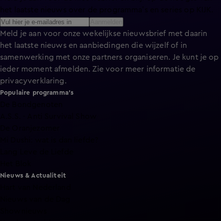
het laatste nieuws over de programma’s en series op KIJK.
Aanmelden
Meld je aan voor onze wekelijkse nieuwsbrief met daarin
het laatste nieuws en aanbiedingen die wijzelf of in
samenwerking met onze partners organiseren. Je kunt je op
ieder moment afmelden. Zie voor meer informatie de
privacyverklaring
.
Populaire programma's
De Bondgenoten
A.S.S. - Anti Survival Show
De Oranjezomer
Mi Dushi: wat is dan liefde?
Lang Leve de Liefde
Het Blok
Nieuws & Actualiteit
Hart van Nederland
Nieuws van de Dag
Shownieuws