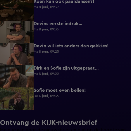
Koen kan ook paaldansen?!
0:38
Ma 8 juni, 09:39
Devins eerste indruk...
0:30
Ma 8 juni, 09:36
Devin wil iets anders dan gekkies!
0:25
Ma 8 juni, 09:25
Dirk en Sofie zijn uitgepraat...
0:26
Ma 8 juni, 09:22
Sofie moet even bellen!
1:13
Do 4 juni, 09:36
Ontvang de KIJK-nieuwsbrief
Meld je aan voor de nieuwsbrief en blijf op de hoogte van