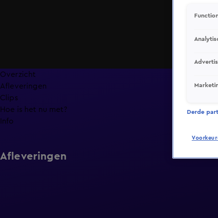
Function
Analytis
Adverti
Overzicht
Marketi
Afleveringen
Clips
Hoe is het nu met?
Derde parti
Info
Voorkeur
Afleveringen