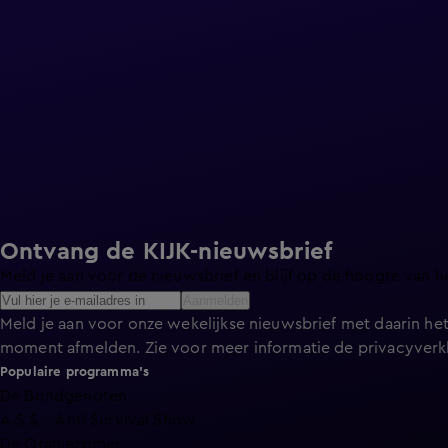
Ontvang de KIJK-nieuwsbrief
Meld je aan voor de nieuwsbrief en blijf op de hoogte van h
Aanmelden
Meld je aan voor onze wekelijkse nieuwsbrief met daarin het
moment afmelden. Zie voor meer informatie de
privacyverk
Populaire programma's
De Bondgenoten
A.S.S. - Anti Survival Show
De Oranjezomer