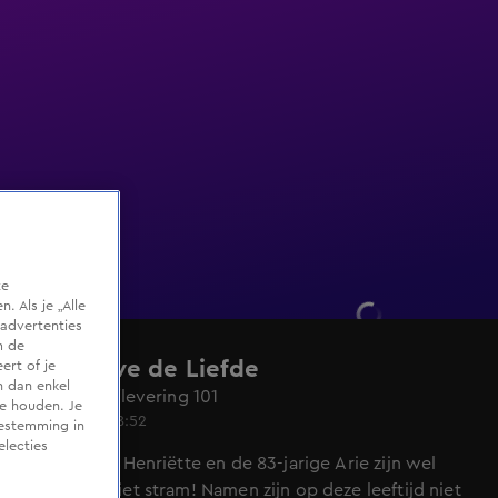
te
 Als je „Alle
advertenties
m de
Lang Leve de Liefde
ert of je
n dan enkel
Seizoen 7, aflevering 101
te houden. Je
3 feb 2025, 18:52
oestemming in
electies
De 77-jarige Henriëtte en de 83-jarige Arie zijn wel
oud, maar niet stram! Namen zijn op deze leeftijd niet