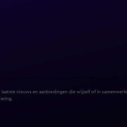
et laatste nieuws over de programma’s en series op KIJK.
 laatste nieuws en aanbiedingen die wijzelf of in samenwerki
laring
.