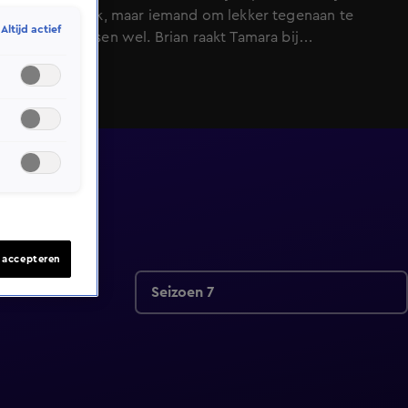
zo belangrijk, maar iemand om lekker tegenaan te
Altijd actief
kunnen kletsen wel. Brian raakt Tamara bij
binnenkomst al op de juiste plek. Tamara is volgens
Brian te mooi om waar te zijn.
s accepteren
Seizoen 7