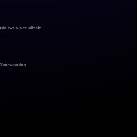
Mi Dushi: wat is dan liefde?
Lang Leve de Liefde
Het Blok
Nieuws & Actualiteit
Hart van Nederland
Nieuws van de Dag
Shownieuws
Vandaag Inside
Voorwaarden
Gebruiksvoorwaarden
Cookie instellingen
Cookieverklaring
Privacyverklaring
Toegankelijkheid
Algemene voorwaarden KIJK
Service & Contact
Aanmelden voor een programma
Acties