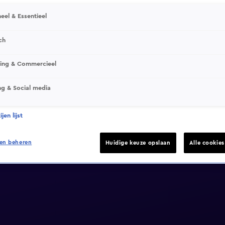
eel & Essentieel
ch
sing & Commercieel
ng & Social media
jen lijst
en beheren
Huidige keuze opslaan
Alle cookie