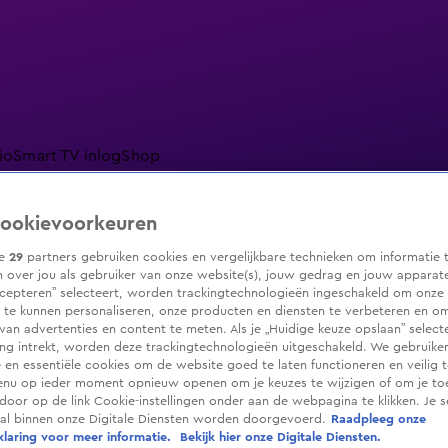
io
Smart TV inlog
Shop
ookievoorkeuren
ze
29
partners gebruiken cookies en vergelijkbare technieken om informatie 
ranjezomer
Livestreams
Shop
 over jou als gebruiker van onze website(s), jouw gedrag en jouw apparaten.
cepteren” selecteert, worden trackingtechnologieën ingeschakeld om onze 
 te kunnen personaliseren, onze producten en diensten te verbeteren en o
 van advertenties en content te meten. Als je „Huidige keuze opslaan” selecte
g intrekt, worden deze trackingtechnologieën uitgeschakeld. We gebruike
e en essentiële cookies om de website goed te laten functioneren en veilig 
enu op ieder moment opnieuw openen om je keuzes te wijzigen of om je t
 door op de link Cookie-instellingen onder aan de webpagina te klikken. Je s
ral binnen onze Digitale Diensten worden doorgevoerd.
Raadpleeg onze
laring voor meer informatie.
Bekijk hier onze Digitale Diensten.