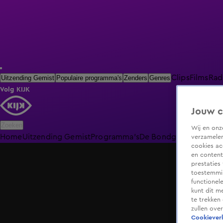
Clips
Films
Rad
Uitzending Gemist
Populaire programma's
Zenders
Genres
Volg KIJK
Jouw c
Zoeken
Wij en on
Home
Uitzending Gemist
Programma's
De Bondgenoten
De O
verzamelen
cookies ac
en content
prestaties
toestemmin
functionel
kunt dit m
te trekken
zullen ove
Cookieverk