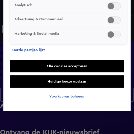
Analytisch
Kelly en Guillermo hebben hun Friese roots en droge
humor gemeen. Guillermo is dolenthousiast, maar geldt dit
Advertising & Commercieel
ook voor Kelly? Ondertussen zijn Agnieszka en Olaf nog
maar net gearriveerd.
Marketing & Social media
Overzicht
Derde partijen lijst
Afleveringen
Clips
Alle cookies accepteren
Hoe is het nu met?
Info
Huidige keuze opslaan
Seizoen 7
Voorkeuren beheren
Afleveringen
Ontvang de KIJK-nieuwsbrief