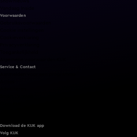
Shownieuws
Vandaag Inside
Voorwaarden
Gebruiksvoorwaarden
Cookie instellingen
Cookieverklaring
Privacyverklaring
Toegankelijkheid
Algemene voorwaarden KIJK
Service & Contact
Aanmelden voor een programma
Acties
Adverteren
Smart TV inlog
Over KIJK
Vacatures
Klantenservice
Download de KIJK app
Volg KIJK