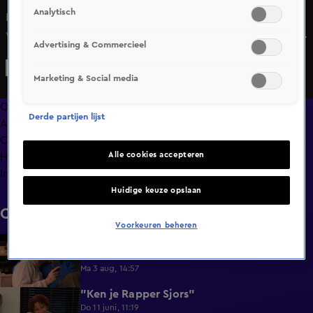
Analytisch
In Lang Leve de Liefde krijgt Thomas een
verrassingsontvangst van tweelingzusjes Kim en Nancy. Hij
Advertising & Commercieel
blijkt gematcht met Nancy en samen trekken ze naar de
andere villa. De klik is er meteen: van cadeautjes en zoenen
Marketing & Social media
tot een hilarische workout en diepgaande gesprekken.
Tijdens het 24-uurs gesprek geven ze toe dat de vonk is
Overzicht
Derde partijen lijst
overgeslagen. Verlaten ze samen de villa?
Afleveringen
Clips
Alle cookies accepteren
Hoe is het nu met?
Info
Huidige keuze opslaan
Clips
Voorkeuren beheren
Lang Leve de Liefde hoogtepunten:
6:32
Romantische momenten
Ma 3 aug, 14:57
"Ken je Rapper Sjors"
0:49
Do 11 juni, 11:19