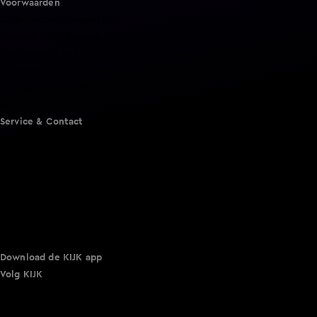
Voorwaarden
Gebruiksvoorwaarden
Cookie instellingen
Cookieverklaring
Privacyverklaring
Toegankelijkheid
Algemene voorwaarden KIJK
Service & Contact
Aanmelden voor een programma
Acties
Adverteren
Smart TV inlog
Over KIJK
Vacatures
Klantenservice
Download de KIJK app
Volg KIJK
©
2026 Talpa Network. Alle rechten voorbehouden. Geen
tekst- en datamining.