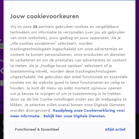
Jouw cookievoorkeuren
Wij en onze
28
partners gebruiken cookies en vergelijkbare
technieken om informatie te verzamelen over jou als gebruiker
van onze website(s), jouw gedrag en jouw apparaten. Als je
„Alle cookies accepteren” selecteert, worden
Uitzending Gemist
Populaire programma's
Zenders
Genres
trackingtechnologieën ingeschakeld om onze advertenties en
Clips
Films
Radio
Smart TV inlog
Shop
content te kunnen personaliseren, onze producten en diensten
te verbeteren en om de prestaties van advertenties en content
Volg KIJK
te meten. Als je „Huidige keuze opslaan” selecteert of je
toestemming intrekt, worden deze trackingtechnologieën
uitgeschakeld. We gebruiken dan enkel functionele en essentiële
Zoeken
cookies om de website goed te laten functioneren en veilig te
houden. Je kunt dit menu op ieder moment opnieuw openen
om je keuzes te wijzigen of om je toestemming in te trekken
door op de link Cookie-instellingen onder aan de webpagina te
Home
Uitzending Gemist
Programma's
De Bondgenoten
De
klikken. Je selecties zullen overal binnen onze Digitale Diensten
Oranjezomer
Livestreams
Shop
worden doorgevoerd.
Raadpleeg onze Cookieverklaring voor
meer informatie.
Bekijk hier onze Digitale Diensten.
Lang Leve de Liefde
Altijd actief
Functioneel & Essentieel
De vonken vliegen over tussen Thomas en Nancy!
27 mrt 2025, 18:55