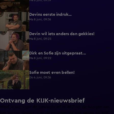
Ma 8 juni, 09:39
Devins eerste indruk...
0:30
Ma 8 juni, 09:36
Devin wil iets anders dan gekkies!
0:25
Ma 8 juni, 09:25
Dirk en Sofie zijn uitgepraat...
0:26
Ma 8 juni, 09:22
Sofie moet even bellen!
1:13
Do 4 juni, 09:36
Ontvang de KIJK-nieuwsbrief
Meld je aan voor de nieuwsbrief en blijf op de hoogte van
het laatste nieuws over de programma’s en series op KIJK.