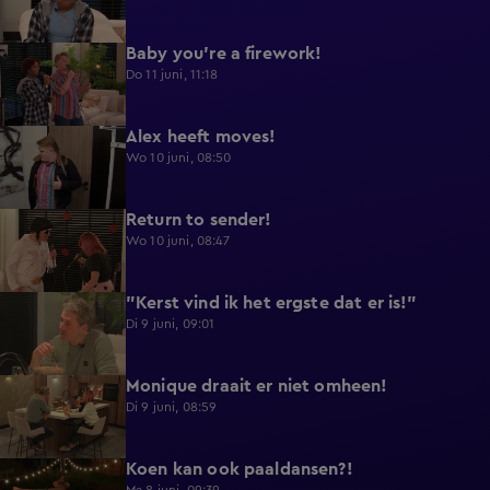
Baby you're a firework!
0:39
Do 11 juni, 11:18
Alex heeft moves!
0:43
Wo 10 juni, 08:50
Return to sender!
0:36
Wo 10 juni, 08:47
"Kerst vind ik het ergste dat er is!"
0:33
Di 9 juni, 09:01
Monique draait er niet omheen!
0:29
Di 9 juni, 08:59
Koen kan ook paaldansen?!
0:38