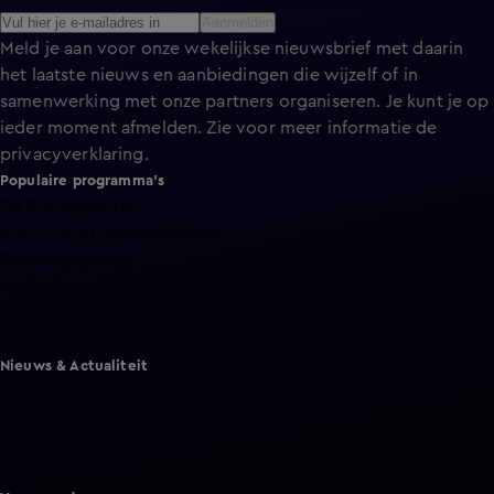
Aanmelden
Meld je aan voor onze wekelijkse nieuwsbrief met daarin
het laatste nieuws en aanbiedingen die wijzelf of in
samenwerking met onze partners organiseren. Je kunt je op
ieder moment afmelden. Zie voor meer informatie de
privacyverklaring
.
Populaire programma's
De Bondgenoten
A.S.S. - Anti Survival Show
De Oranjezomer
Mi Dushi: wat is dan liefde?
Lang Leve de Liefde
Het Blok
Nieuws & Actualiteit
Hart van Nederland
Nieuws van de Dag
Shownieuws
Vandaag Inside