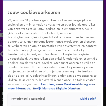
Jouw cookievoorkeuren
Wij en onze
28
partners gebruiken cookies en vergelijkbare
technieken om informatie te verzamelen over jou als gebruiker
van onze website(s), jouw gedrag en jouw apparaten. Als je
„Alle cookies accepteren” selecteert, worden
Uitzending Gemist
Populaire programma's
Zenders
Genres
trackingtechnologieën ingeschakeld om onze advertenties en
Clips
Films
Radio
Smart TV inlog
Shop
content te kunnen personaliseren, onze producten en diensten
te verbeteren en om de prestaties van advertenties en content
Volg KIJK
te meten. Als je „Huidige keuze opslaan” selecteert of je
toestemming intrekt, worden deze trackingtechnologieën
uitgeschakeld. We gebruiken dan enkel functionele en essentiële
Zoeken
cookies om de website goed te laten functioneren en veilig te
houden. Je kunt dit menu op ieder moment opnieuw openen
om je keuzes te wijzigen of om je toestemming in te trekken
door op de link Cookie-instellingen onder aan de webpagina te
Home
Uitzending Gemist
Programma's
De Bondgenoten
De
klikken. Je selecties zullen overal binnen onze Digitale Diensten
Oranjezomer
Livestreams
Shop
worden doorgevoerd.
Raadpleeg onze Cookieverklaring voor
meer informatie.
Bekijk hier onze Digitale Diensten.
Lang Leve de Liefde
Altijd actief
Functioneel & Essentieel
Seizoen 7, aflevering 48
6 nov 2024, 18:55