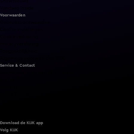
Shownieuws
Vandaag Inside
Voorwaarden
Gebruiksvoorwaarden
Cookie instellingen
Cookieverklaring
Privacyverklaring
Toegankelijkheid
Algemene voorwaarden KIJK
Service & Contact
Aanmelden voor een programma
Acties
Adverteren
Smart TV inlog
Over KIJK
Vacatures
Klantenservice
Download de KIJK app
Volg KIJK