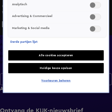
Analytisch
Cinta en Patrick zouden elkaar nooit op een festival
tegenkomen! En wat Cinta niet zoekt in een man, daar
Advertising & Commercieel
heeft ze wel een neusje voor. Stefan en Marieke werpen
een eerste blik op elkaar en die blijkt goed te bevallen.
Marketing & Social media
Maar Stefan moet wel uit zijn schulp gehaald worden, al
vindt hij dat Marieke dat perfect doet!
Overzicht
Derde partijen lijst
Afleveringen
Clips
Alle cookies accepteren
Hoe is het nu met?
Info
Huidige keuze opslaan
Seizoen 7
Voorkeuren beheren
Afleveringen
Ontvang de KIJK-nieuwsbrief