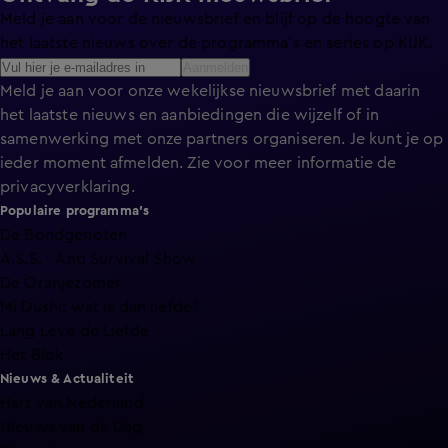
Meld je aan voor de nieuwsbrief en blijf op de hoogte van
het laatste nieuws over de programma’s en series op KIJK.
Aanmelden
Meld je aan voor onze wekelijkse nieuwsbrief met daarin
het laatste nieuws en aanbiedingen die wijzelf of in
samenwerking met onze partners organiseren. Je kunt je op
ieder moment afmelden. Zie voor meer informatie de
privacyverklaring
.
Populaire programma's
De Bondgenoten
A.S.S. - Anti Survival Show
De Oranjezomer
Mi Dushi: wat is dan liefde?
Lang Leve de Liefde
Het Blok
Nieuws & Actualiteit
Hart van Nederland
Nieuws van de Dag