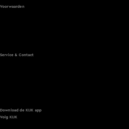
Voorwaarden
Gebruiksvoorwaarden
Cookie instellingen
Cookieverklaring
Privacyverklaring
Toegankelijkheid
Algemene voorwaarden KIJK
Service & Contact
Aanmelden voor een programma
Acties
Adverteren
Smart TV inlog
Over KIJK
Vacatures
Klantenservice
Download de KIJK app
Volg KIJK
©
2026 Talpa Network. Alle rechten voorbehouden. Geen