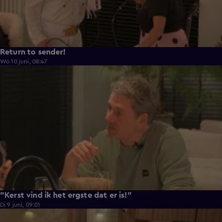
Return to sender!
Wo 10 juni, 08:47
0:33
"Kerst vind ik het ergste dat er is!"
Di 9 juni, 09:01
0:29