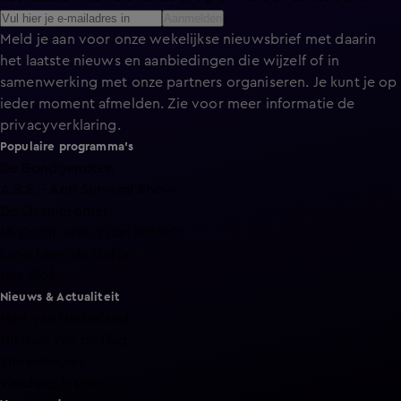
Aanmelden
Meld je aan voor onze wekelijkse nieuwsbrief met daarin
het laatste nieuws en aanbiedingen die wijzelf of in
samenwerking met onze partners organiseren. Je kunt je op
ieder moment afmelden. Zie voor meer informatie de
privacyverklaring
.
Populaire programma's
De Bondgenoten
A.S.S. - Anti Survival Show
De Oranjezomer
Mi Dushi: wat is dan liefde?
Lang Leve de Liefde
Het Blok
Nieuws & Actualiteit
Hart van Nederland
Nieuws van de Dag
Shownieuws
Vandaag Inside