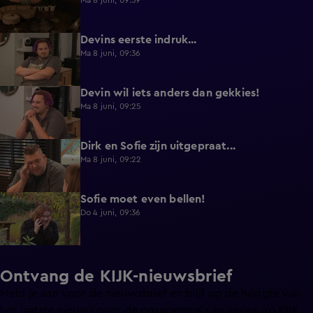
Ma 8 juni, 09:39
Devins eerste indruk...
0:30
Ma 8 juni, 09:36
Devin wil iets anders dan gekkies!
0:25
Ma 8 juni, 09:25
Dirk en Sofie zijn uitgepraat...
0:26
Ma 8 juni, 09:22
Sofie moet even bellen!
1:13
Do 4 juni, 09:36
Ontvang de KIJK-nieuwsbrief
Meld je aan voor de nieuwsbrief en blijf op de hoogte van
het laatste nieuws over de programma’s en series op KIJK.