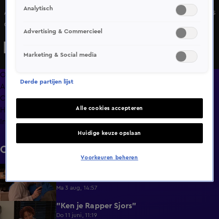
Analytisch
Als er iets is waar je bij Sharon niet moet aankomen, dan is
dat borsthaar. Beenhaar is wel welkom!
Advertising & Commercieel
Marketing & Social media
Overzicht
Derde partijen lijst
Afleveringen
Clips
Alle cookies accepteren
Hoe is het nu met?
Info
Huidige keuze opslaan
Clips
Voorkeuren beheren
Lang Leve de Liefde hoogtepunten:
6:32
Romantische momenten
Ma 3 aug, 14:57
"Ken je Rapper Sjors"
0:49
Do 11 juni, 11:19