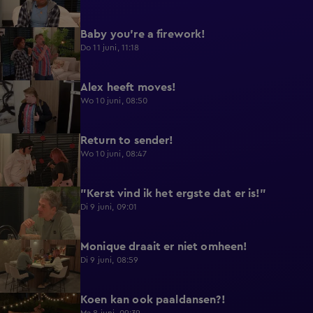
Baby you're a firework!
0:39
Do 11 juni, 11:18
Alex heeft moves!
0:43
Wo 10 juni, 08:50
Return to sender!
0:36
Wo 10 juni, 08:47
"Kerst vind ik het ergste dat er is!"
0:33
Di 9 juni, 09:01
Monique draait er niet omheen!
0:29
Di 9 juni, 08:59
Koen kan ook paaldansen?!
0:38