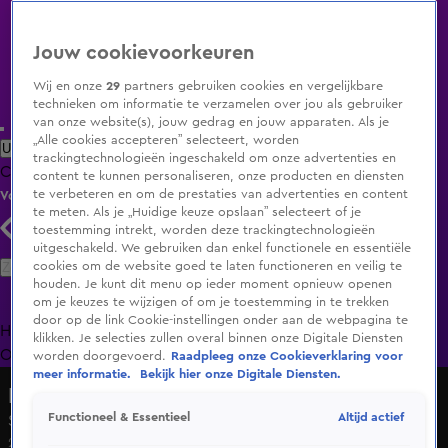
Jouw cookievoorkeuren
Wij en onze
29
partners gebruiken cookies en vergelijkbare
technieken om informatie te verzamelen over jou als gebruiker
van onze website(s), jouw gedrag en jouw apparaten. Als je
„Alle cookies accepteren” selecteert, worden
Uitzending Gemist
Populaire programma's
Zenders
Genres
trackingtechnologieën ingeschakeld om onze advertenties en
Clips
Films
Radio
Smart TV inlog
Shop
content te kunnen personaliseren, onze producten en diensten
te verbeteren en om de prestaties van advertenties en content
Volg KIJK
te meten. Als je „Huidige keuze opslaan” selecteert of je
toestemming intrekt, worden deze trackingtechnologieën
uitgeschakeld. We gebruiken dan enkel functionele en essentiële
Zoeken
cookies om de website goed te laten functioneren en veilig te
houden. Je kunt dit menu op ieder moment opnieuw openen
om je keuzes te wijzigen of om je toestemming in te trekken
door op de link Cookie-instellingen onder aan de webpagina te
Home
Uitzending Gemist
Programma's
De Bondgenoten
De
klikken. Je selecties zullen overal binnen onze Digitale Diensten
Oranjezomer
Livestreams
Shop
worden doorgevoerd.
Raadpleeg onze Cookieverklaring voor
meer informatie.
Bekijk hier onze Digitale Diensten.
Lang Leve de Liefde
Altijd actief
Functioneel & Essentieel
Sharon heeft liever dat je je scheert...
23 juli 2025, 11:57