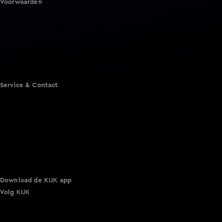
Voorwaarden
Gebruiksvoorwaarden
Cookie instellingen
Cookieverklaring
Privacyverklaring
Toegankelijkheid
Algemene voorwaarden KIJK
Service & Contact
Aanmelden voor een programma
Acties
Adverteren
Smart TV inlog
Over KIJK
Vacatures
Klantenservice
Download de KIJK app
Volg KIJK
©
2026 Talpa Network. Alle rechten voorbehouden. Geen
tekst- en datamining.