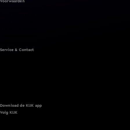
Voorwaarden
Gebruiksvoorwaarden
Cookie instellingen
Cookieverklaring
Privacyverklaring
Toegankelijkheid
Algemene voorwaarden KIJK
Service & Contact
Aanmelden voor een programma
Acties
Adverteren
Smart TV inlog
Over KIJK
Vacatures
Klantenservice
Download de KIJK app
Volg KIJK
©
2026 Talpa Network. Alle rechten voorbehouden. Geen
tekst- en datamining.