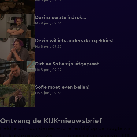
Ma 8 juni, 09:39
Devins eerste indruk...
0:30
Ma 8 juni, 09:36
Devin wil iets anders dan gekkies!
0:25
Ma 8 juni, 09:25
Dirk en Sofie zijn uitgepraat...
0:26
Ma 8 juni, 09:22
Sofie moet even bellen!
1:13
Do 4 juni, 09:36
Ontvang de KIJK-nieuwsbrief
Meld je aan voor de nieuwsbrief en blijf op de hoogte van
het laatste nieuws over de programma’s en series op KIJK.