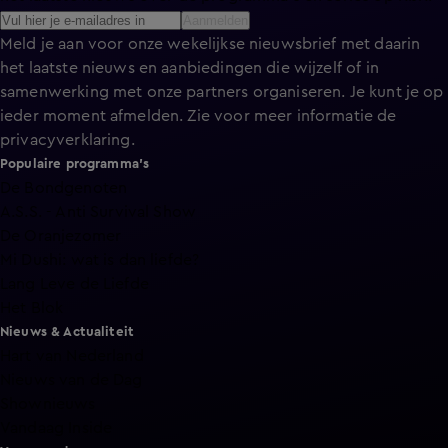
Aanmelden
Meld je aan voor onze wekelijkse nieuwsbrief met daarin
het laatste nieuws en aanbiedingen die wijzelf of in
samenwerking met onze partners organiseren. Je kunt je op
ieder moment afmelden. Zie voor meer informatie de
privacyverklaring
.
Populaire programma's
De Bondgenoten
A.S.S. - Anti Survival Show
De Oranjezomer
Mi Dushi: wat is dan liefde?
Lang Leve de Liefde
Het Blok
Nieuws & Actualiteit
Hart van Nederland
Nieuws van de Dag
Shownieuws
Vandaag Inside