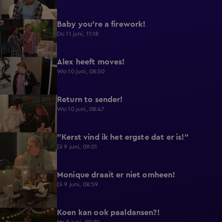
Baby you're a firework!
0:39
Do 11 juni, 11:18
Alex heeft moves!
0:43
Wo 10 juni, 08:50
Return to sender!
0:36
Wo 10 juni, 08:47
"Kerst vind ik het ergste dat er is!"
0:33
Di 9 juni, 09:01
Monique draait er niet omheen!
0:29
Di 9 juni, 08:59
Koen kan ook paaldansen?!
0:38