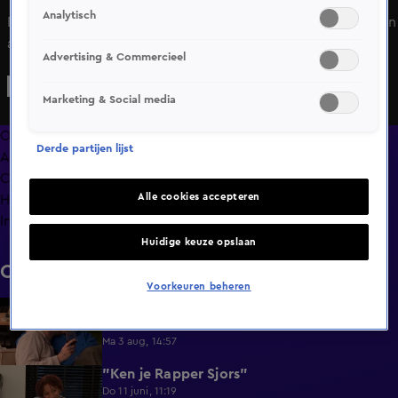
Analytisch
De date van Ashley en Wietse begint al meteen anders dan
anders! Wietse wordt door Ashley in een Vikingen pak
Advertising & Commercieel
gehesen vanwege haar passie voor cosplay. Ondertussen
komen Danny en Veer, ook op een bijzondere manier,
Marketing & Social media
binnen. Danny houdt hartjesballonnen voor zijn gezicht, en
Veer moet ze doorprikken om hem te kunnen zien. Kan een
Overzicht
Derde partijen lijst
Vikingen pak of een Nerf-pistool de sleutel zijn tot een
Afleveringen
succesvolle match?
Clips
Alle cookies accepteren
Hoe is het nu met?
Info
Huidige keuze opslaan
Clips
Voorkeuren beheren
Lang Leve de Liefde hoogtepunten:
6:32
Romantische momenten
Ma 3 aug, 14:57
"Ken je Rapper Sjors"
0:49
Do 11 juni, 11:19