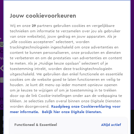
Jouw cookievoorkeuren
Wij en onze
29
partners gebruiken cookies en vergelijkbare
technieken om informatie te verzamelen over jou als gebruiker
van onze website(s), jouw gedrag en jouw apparaten. Als je
„Alle cookies accepteren” selecteert, worden
Uitzending Gemist
Populaire programma's
Zenders
Genres
trackingtechnologieën ingeschakeld om onze advertenties en
Clips
Films
Radio
Smart TV inlog
Shop
content te kunnen personaliseren, onze producten en diensten
te verbeteren en om de prestaties van advertenties en content
Volg KIJK
te meten. Als je „Huidige keuze opslaan” selecteert of je
toestemming intrekt, worden deze trackingtechnologieën
uitgeschakeld. We gebruiken dan enkel functionele en essentiële
Zoeken
cookies om de website goed te laten functioneren en veilig te
houden. Je kunt dit menu op ieder moment opnieuw openen
om je keuzes te wijzigen of om je toestemming in te trekken
door op de link Cookie-instellingen onder aan de webpagina te
Home
Uitzending Gemist
Programma's
De Bondgenoten
De
klikken. Je selecties zullen overal binnen onze Digitale Diensten
Oranjezomer
Livestreams
Shop
worden doorgevoerd.
Raadpleeg onze Cookieverklaring voor
meer informatie.
Bekijk hier onze Digitale Diensten.
Lang Leve de Liefde
Altijd actief
Functioneel & Essentieel
Een ontmoeting met cosplay en nerfguns!
24 okt 2024, 18:54