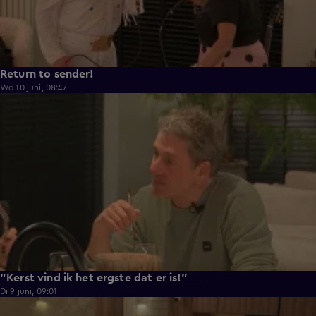
Return to sender!
Wo 10 juni, 08:47
0:33
"Kerst vind ik het ergste dat er is!"
Di 9 juni, 09:01
0:29