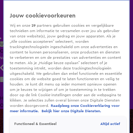
Jouw cookievoorkeuren
Wij en onze
29
partners gebruiken cookies en vergelijkbare
technieken om informatie te verzamelen over jou als gebruiker
van onze website(s), jouw gedrag en jouw apparaten. Als je
„Alle cookies accepteren” selecteert, worden
Uitzending Gemist
Populaire programma's
Zenders
Genres
trackingtechnologieën ingeschakeld om onze advertenties en
Clips
Films
Radio
Smart TV inlog
Shop
content te kunnen personaliseren, onze producten en diensten
te verbeteren en om de prestaties van advertenties en content
Volg KIJK
te meten. Als je „Huidige keuze opslaan” selecteert of je
toestemming intrekt, worden deze trackingtechnologieën
uitgeschakeld. We gebruiken dan enkel functionele en essentiële
Zoeken
cookies om de website goed te laten functioneren en veilig te
houden. Je kunt dit menu op ieder moment opnieuw openen
om je keuzes te wijzigen of om je toestemming in te trekken
door op de link Cookie-instellingen onder aan de webpagina te
Home
Uitzending Gemist
Programma's
De Bondgenoten
De
klikken. Je selecties zullen overal binnen onze Digitale Diensten
Oranjezomer
Livestreams
Shop
worden doorgevoerd.
Raadpleeg onze Cookieverklaring voor
meer informatie.
Bekijk hier onze Digitale Diensten.
Altijd actief
Functioneel & Essentieel