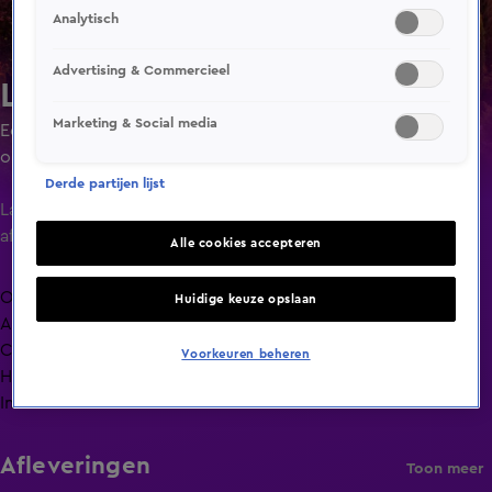
Analytisch
Advertising & Commercieel
Lang Leve de Liefde
Marketing & Social media
Een liefdesexperiment waarin singles ruim de tijd krijgen
om elkaar goed te leren kennen door minimaal 24 uur of
maximaal 4 dagen met elkaar door te brengen.
Derde partijen lijst
Laatste
aflevering
Alle cookies accepteren
Overzicht
Huidige keuze opslaan
Afleveringen
Clips
Voorkeuren beheren
Hoe is het nu met?
Info
Afleveringen
Toon meer