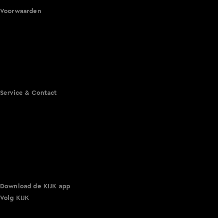
Voorwaarden
Gebruiksvoorwaarden
Cookie instellingen
Cookieverklaring
Privacyverklaring
Toegankelijkheid
Algemene voorwaarden KIJK
Service & Contact
Aanmelden voor een programma
Acties
Adverteren
Smart TV inlog
Over KIJK
Vacatures
Klantenservice
Download de KIJK app
Volg KIJK
©
2026 Talpa Network. Alle rechten voorbehouden. Geen