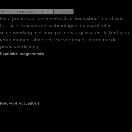
het laatste nieuws over de programma’s en series op KIJK.
Aanmelden
Meld je aan voor onze wekelijkse nieuwsbrief met daarin
het laatste nieuws en aanbiedingen die wijzelf of in
samenwerking met onze partners organiseren. Je kunt je op
ieder moment afmelden. Zie voor meer informatie de
privacyverklaring
.
Populaire programma's
De Bondgenoten
A.S.S. - Anti Survival Show
De Oranjezomer
Mi Dushi: wat is dan liefde?
Lang Leve de Liefde
Het Blok
Nieuws & Actualiteit
Hart van Nederland
Nieuws van de Dag
Shownieuws
Vandaag Inside