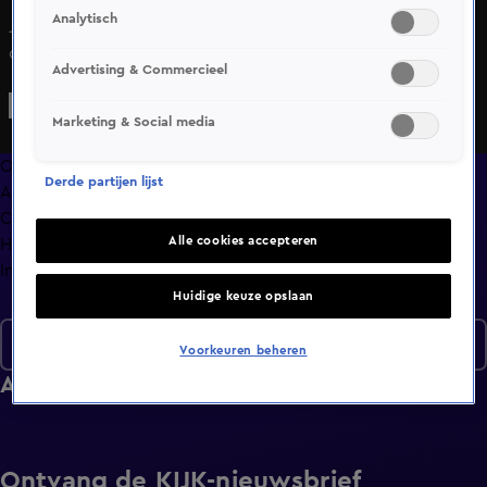
Analytisch
Jerry krijgt een schaal bruin fruit voor zijn kiezen. En
daarmee weet hij gelijk de culinaire reikwijdte van zijn
Advertising & Commercieel
date Debby. Ashley is gevoelig voor geluid en had
verwacht dat de snurkende Sander daar wel begrip voor
Marketing & Social media
had.
Overzicht
Derde partijen lijst
Afleveringen
Clips
Alle cookies accepteren
Hoe is het nu met?
Info
Huidige keuze opslaan
Seizoen 7
Voorkeuren beheren
Afleveringen
Ontvang de KIJK-nieuwsbrief