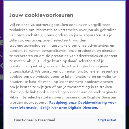
Jouw cookievoorkeuren
Wij en onze
28
partners gebruiken cookies en vergelijkbare
technieken om informatie te verzamelen over jou als gebruiker
van onze website(s), jouw gedrag en jouw apparaten. Als je
„Alle cookies accepteren” selecteert, worden
Uitzending Gemist
Populaire programma's
Zenders
Genres
trackingtechnologieën ingeschakeld om onze advertenties en
Clips
Films
Radio
Smart TV inlog
Shop
content te kunnen personaliseren, onze producten en diensten
te verbeteren en om de prestaties van advertenties en content
Volg KIJK
te meten. Als je „Huidige keuze opslaan” selecteert of je
toestemming intrekt, worden deze trackingtechnologieën
uitgeschakeld. We gebruiken dan enkel functionele en essentiële
Zoeken
cookies om de website goed te laten functioneren en veilig te
houden. Je kunt dit menu op ieder moment opnieuw openen
om je keuzes te wijzigen of om je toestemming in te trekken
door op de link Cookie-instellingen onder aan de webpagina te
Home
Uitzending Gemist
Programma's
De Bondgenoten
De
klikken. Je selecties zullen overal binnen onze Digitale Diensten
Oranjezomer
Livestreams
Shop
worden doorgevoerd.
Raadpleeg onze Cookieverklaring voor
meer informatie.
Bekijk hier onze Digitale Diensten.
Lang Leve de Liefde
Altijd actief
Functioneel & Essentieel
Seizoen 7, aflevering 46
4 nov 2024, 18:55