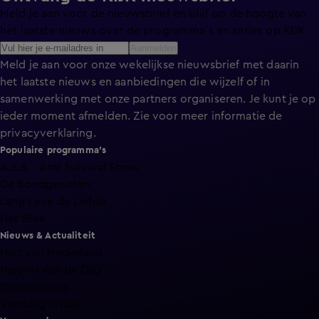
Meld je aan voor de nieuwsbrief en blijf op de hoogte van
het laatste nieuws over de programma’s en series op KIJK.
Aanmelden
Meld je aan voor onze wekelijkse nieuwsbrief met daarin
het laatste nieuws en aanbiedingen die wijzelf of in
samenwerking met onze partners organiseren. Je kunt je op
ieder moment afmelden. Zie voor meer informatie de
privacyverklaring
.
Populaire programma's
A.S.S. - Anti Survival Show
De Bondgenoten
Lang Leve de Liefde
Het Blok
Nieuws & Actualiteit
Hart van Nederland
Nieuws van de Dag
Shownieuws
Vandaag Inside