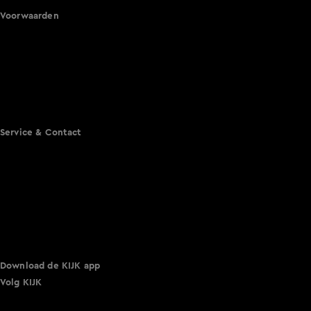
Voorwaarden
Gebruiksvoorwaarden
Cookie instellingen
Cookieverklaring
Privacyverklaring
Toegankelijkheid
Algemene voorwaarden KIJK
Service & Contact
Aanmelden voor een programma
Acties
Adverteren
Smart TV inlog
Over KIJK
Vacatures
Klantenservice
Download de KIJK app
Volg KIJK
©
2026 Talpa Network. Alle rechten voorbehouden. Geen