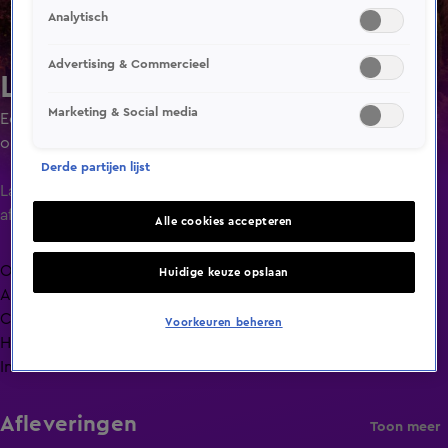
Analytisch
Advertising & Commercieel
Lang Leve de Liefde
Marketing & Social media
Een liefdesexperiment waarin singles ruim de tijd krijgen
om elkaar goed te leren kennen door minimaal 24 uur of
maximaal 4 dagen met elkaar door te brengen.
Derde partijen lijst
Laatste
aflevering
Alle cookies accepteren
Overzicht
Huidige keuze opslaan
Afleveringen
Clips
Voorkeuren beheren
Hoe is het nu met?
Info
Afleveringen
Toon meer