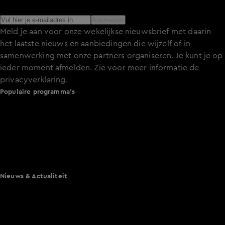
het laatste nieuws over de programma’s en series op KIJK.
Aanmelden
Meld je aan voor onze wekelijkse nieuwsbrief met daarin
het laatste nieuws en aanbiedingen die wijzelf of in
samenwerking met onze partners organiseren. Je kunt je op
ieder moment afmelden. Zie voor meer informatie de
privacyverklaring
.
Populaire programma's
De Bondgenoten
A.S.S. - Anti Survival Show
De Oranjezomer
Mi Dushi: wat is dan liefde?
Lang Leve de Liefde
Het Blok
Nieuws & Actualiteit
Hart van Nederland
Nieuws van de Dag
Shownieuws
Vandaag Inside