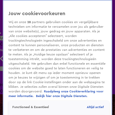
Jouw cookievoorkeuren
Wij en onze
28
partners gebruiken cookies en vergelijkbare
technieken om informatie te verzamelen over jou als gebruiker
van onze website(s), jouw gedrag en jouw apparaten. Als je
„Alle cookies accepteren” selecteert, worden
Uitzending Gemist
Populaire programma's
Zenders
Genres
trackingtechnologieën ingeschakeld om onze advertenties en
Clips
Films
Radio
Smart TV inlog
Shop
content te kunnen personaliseren, onze producten en diensten
te verbeteren en om de prestaties van advertenties en content
Volg KIJK
te meten. Als je „Huidige keuze opslaan” selecteert of je
toestemming intrekt, worden deze trackingtechnologieën
uitgeschakeld. We gebruiken dan enkel functionele en essentiële
Zoeken
cookies om de website goed te laten functioneren en veilig te
houden. Je kunt dit menu op ieder moment opnieuw openen
om je keuzes te wijzigen of om je toestemming in te trekken
door op de link Cookie-instellingen onder aan de webpagina te
Home
Uitzending Gemist
Programma's
De Bondgenoten
De
klikken. Je selecties zullen overal binnen onze Digitale Diensten
Oranjezomer
Livestreams
Shop
worden doorgevoerd.
Raadpleeg onze Cookieverklaring voor
meer informatie.
Bekijk hier onze Digitale Diensten.
Altijd actief
Functioneel & Essentieel