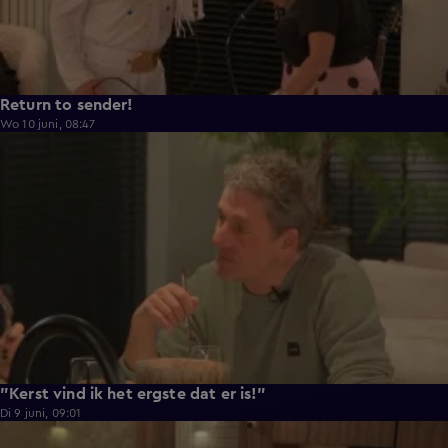
Return to sender!
Wo 10 juni, 08:47
0:33
"Kerst vind ik het ergste dat er is!"
Di 9 juni, 09:01
0:29