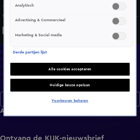
Analytisch
Tamara gunt haar date Alex sowieso een fleurig leven. En
daarmee is de sfeer positief gezet voor een eerste rustige
Advertising & Commercieel
kennismaking.
Marketing & Social media
Overzicht
Derde partijen lijst
Afleveringen
Clips
Alle cookies accepteren
Hoe is het nu met?
Info
Huidige keuze opslaan
Seizoen 7
Voorkeuren beheren
Afleveringen
Ontvang de KIJK-nieuwsbrief