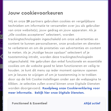
Jouw cookievoorkeuren
Wij en onze
29
partners gebruiken cookies en vergelijkbare
technieken om informatie te verzamelen over jou als gebruiker
van onze website(s), jouw gedrag en jouw apparaten. Als je
„Alle cookies accepteren” selecteert, worden
Uitzending Gemist
Populaire programma's
Zenders
Genres
trackingtechnologieën ingeschakeld om onze advertenties en
Clips
Films
Radio
Smart TV inlog
Shop
content te kunnen personaliseren, onze producten en diensten
te verbeteren en om de prestaties van advertenties en content
Volg KIJK
te meten. Als je „Huidige keuze opslaan” selecteert of je
toestemming intrekt, worden deze trackingtechnologieën
uitgeschakeld. We gebruiken dan enkel functionele en essentiële
Zoeken
cookies om de website goed te laten functioneren en veilig te
houden. Je kunt dit menu op ieder moment opnieuw openen
om je keuzes te wijzigen of om je toestemming in te trekken
door op de link Cookie-instellingen onder aan de webpagina te
Home
Uitzending Gemist
Programma's
De Bondgenoten
De
klikken. Je selecties zullen overal binnen onze Digitale Diensten
Oranjezomer
Livestreams
Shop
worden doorgevoerd.
Raadpleeg onze Cookieverklaring voor
meer informatie.
Bekijk hier onze Digitale Diensten.
Lang Leve de Liefde
Altijd actief
Functioneel & Essentieel
Seizoen 7, aflevering 146
7 apr 2025, 18:54