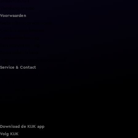
Shownieuws
Vandaag Inside
Voorwaarden
Gebruiksvoorwaarden
Cookie instellingen
Cookieverklaring
Privacyverklaring
Toegankelijkheid
Algemene voorwaarden KIJK
Service & Contact
Aanmelden voor een programma
Acties
Adverteren
Smart TV inlog
Over KIJK
Vacatures
Klantenservice
Download de KIJK app
Volg KIJK