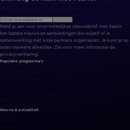
Meld je aan voor de nieuwsbrief en blijf op de hoogte van
het laatste nieuws over de programma’s en series op KIJK.
Aanmelden
Meld je aan voor onze wekelijkse nieuwsbrief met daarin
het laatste nieuws en aanbiedingen die wijzelf of in
samenwerking met onze partners organiseren. Je kunt je op
ieder moment afmelden. Zie voor meer informatie de
privacyverklaring
.
Populaire programma's
De Bondgenoten
A.S.S. - Anti Survival Show
De Oranjezomer
Mi Dushi: wat is dan liefde?
Lang Leve de Liefde
Het Blok
Nieuws & Actualiteit
Hart van Nederland
Nieuws van de Dag