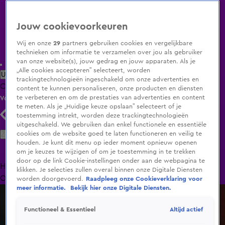
Jouw cookievoorkeuren
Wij en onze
29
partners gebruiken cookies en vergelijkbare
technieken om informatie te verzamelen over jou als gebruiker
van onze website(s), jouw gedrag en jouw apparaten. Als je
„Alle cookies accepteren” selecteert, worden
Uitzending Gemist
Populaire programma's
Zenders
Genres
trackingtechnologieën ingeschakeld om onze advertenties en
Clips
Films
Radio
Smart TV inlog
Shop
content te kunnen personaliseren, onze producten en diensten
te verbeteren en om de prestaties van advertenties en content
Volg KIJK
te meten. Als je „Huidige keuze opslaan” selecteert of je
toestemming intrekt, worden deze trackingtechnologieën
uitgeschakeld. We gebruiken dan enkel functionele en essentiële
Zoeken
cookies om de website goed te laten functioneren en veilig te
houden. Je kunt dit menu op ieder moment opnieuw openen
om je keuzes te wijzigen of om je toestemming in te trekken
door op de link Cookie-instellingen onder aan de webpagina te
Home
Uitzending Gemist
Programma's
De Bondgenoten
De
klikken. Je selecties zullen overal binnen onze Digitale Diensten
Oranjezomer
Livestreams
Shop
worden doorgevoerd.
Raadpleeg onze Cookieverklaring voor
meer informatie.
Bekijk hier onze Digitale Diensten.
Altijd actief
Functioneel & Essentieel