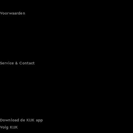
Vandaag Inside
Voorwaarden
Gebruiksvoorwaarden
Cookie instellingen
Cookieverklaring
Privacyverklaring
Toegankelijkheid
Algemene voorwaarden KIJK
Service & Contact
Aanmelden voor een programma
Acties
Adverteren
Smart TV inlog
Over KIJK
Vacatures
Klantenservice
Download de KIJK app
Volg KIJK