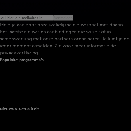
Meld je aan voor de nieuwsbrief en blijf op de hoogte van
het laatste nieuws over de programma’s en series op KIJK.
Aanmelden
Meld je aan voor onze wekelijkse nieuwsbrief met daarin
het laatste nieuws en aanbiedingen die wijzelf of in
samenwerking met onze partners organiseren. Je kunt je op
ieder moment afmelden. Zie voor meer informatie de
privacyverklaring
.
Populaire programma's
De Bondgenoten
A.S.S. - Anti Survival Show
De Oranjezomer
Mi Dushi: wat is dan liefde?
Lang Leve de Liefde
Het Blok
Nieuws & Actualiteit
Hart van Nederland
Nieuws van de Dag
Shownieuws