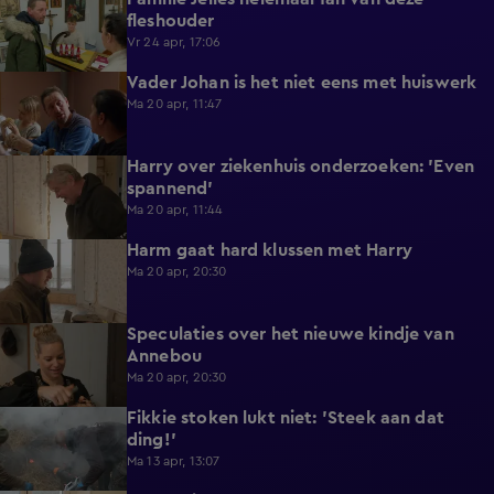
0:28
fleshouder
Vr 24 apr, 17:06
Vader Johan is het niet eens met huiswerk
0:52
Ma 20 apr, 11:47
Harry over ziekenhuis onderzoeken: 'Even
0:56
spannend'
Ma 20 apr, 11:44
Harm gaat hard klussen met Harry
5:02
Ma 20 apr, 20:30
Speculaties over het nieuwe kindje van
4:59
Annebou
Ma 20 apr, 20:30
Fikkie stoken lukt niet: 'Steek aan dat
0:52
ding!'
Ma 13 apr, 13:07