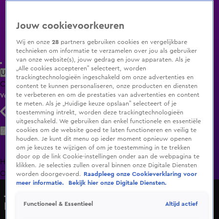
Jouw cookievoorkeuren
Wij en onze
28
partners gebruiken cookies en vergelijkbare
technieken om informatie te verzamelen over jou als gebruiker
van onze website(s), jouw gedrag en jouw apparaten. Als je
„Alle cookies accepteren” selecteert, worden
Uitzending Gemist
Populaire programma's
Zenders
Genres
trackingtechnologieën ingeschakeld om onze advertenties en
Clips
Films
Radio
Smart TV inlog
Shop
content te kunnen personaliseren, onze producten en diensten
te verbeteren en om de prestaties van advertenties en content
Volg KIJK
te meten. Als je „Huidige keuze opslaan” selecteert of je
toestemming intrekt, worden deze trackingtechnologieën
uitgeschakeld. We gebruiken dan enkel functionele en essentiële
Zoeken
cookies om de website goed te laten functioneren en veilig te
houden. Je kunt dit menu op ieder moment opnieuw openen
om je keuzes te wijzigen of om je toestemming in te trekken
door op de link Cookie-instellingen onder aan de webpagina te
Home
Uitzending Gemist
Programma's
De Bondgenoten
De
klikken. Je selecties zullen overal binnen onze Digitale Diensten
Oranjezomer
Livestreams
Shop
worden doorgevoerd.
Raadpleeg onze Cookieverklaring voor
meer informatie.
Bekijk hier onze Digitale Diensten.
Jelies & Gnodde: Grote Gezinnen
Emigreren
Altijd actief
Functioneel & Essentieel
Janneke en Jennie hebben persoonlijk gesprek in de