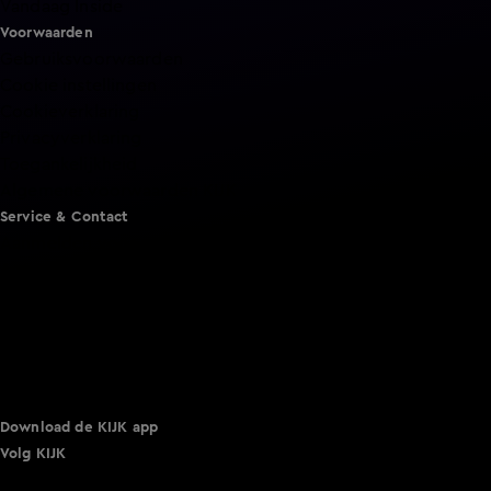
Vandaag Inside
Voorwaarden
Gebruiksvoorwaarden
Cookie instellingen
Cookieverklaring
Privacyverklaring
Toegankelijkheid
Algemene voorwaarden KIJK
Service & Contact
Aanmelden voor een programma
Acties
Adverteren
Smart TV inlog
Over KIJK
Vacatures
Klantenservice
Download de KIJK app
Volg KIJK
©
2026 Talpa Network. Alle rechten voorbehouden. Geen