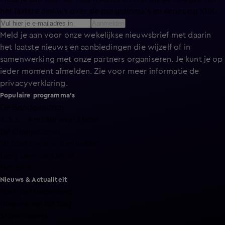
het laatste nieuws over de programma’s en series op KIJK.
Aanmelden
Meld je aan voor onze wekelijkse nieuwsbrief met daarin
het laatste nieuws en aanbiedingen die wijzelf of in
samenwerking met onze partners organiseren. Je kunt je op
ieder moment afmelden. Zie voor meer informatie de
privacyverklaring
.
Populaire programma's
De Bondgenoten
A.S.S. - Anti Survival Show
De Oranjezomer
Mi Dushi: wat is dan liefde?
Lang Leve de Liefde
Het Blok
Nieuws & Actualiteit
Hart van Nederland
Nieuws van de Dag
Shownieuws