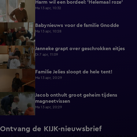
Harm wil een bordeel: 'Helemaal roze'
0:52
Ma 13 apr, 10:32
Babynieuws voor de familie Gnodde
0:54
Ma 13 apr, 10:28
Janneke grapt over geschrokken eitjes
0:12
Di 7 apr, 11:09
Familie Jelies sloopt de hele tent!
4:43
Ma 13 apr, 20:29
Jacob onthult groot geheim tijdens
3:37
magneetvissen
Ma 13 apr, 20:29
Ontvang de KIJK-nieuwsbrief
Meld je aan voor de nieuwsbrief en blijf op de hoogte van