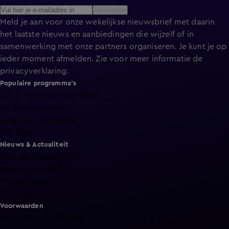
Aanmelden
Meld je aan voor onze wekelijkse nieuwsbrief met daarin
het laatste nieuws en aanbiedingen die wijzelf of in
samenwerking met onze partners organiseren. Je kunt je op
ieder moment afmelden. Zie voor meer informatie de
privacyverklaring
.
Populaire programma's
A.S.S. - Anti Survival Show
De Bondgenoten
Lang Leve de Liefde
Het Blok
Nieuws & Actualiteit
Hart van Nederland
Nieuws van de Dag
Shownieuws
Vandaag Inside
Voorwaarden
Gebruiksvoorwaarden