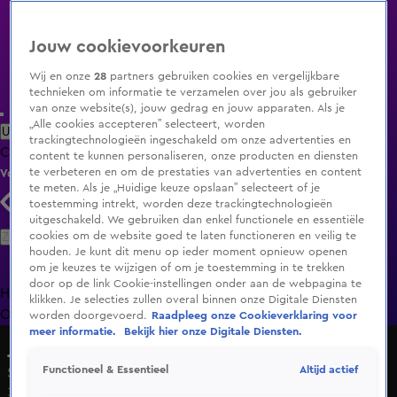
Jouw cookievoorkeuren
Wij en onze
28
partners gebruiken cookies en vergelijkbare
technieken om informatie te verzamelen over jou als gebruiker
van onze website(s), jouw gedrag en jouw apparaten. Als je
„Alle cookies accepteren” selecteert, worden
Uitzending Gemist
Populaire programma's
Zenders
Genres
trackingtechnologieën ingeschakeld om onze advertenties en
Clips
Films
Radio
Smart TV inlog
Shop
content te kunnen personaliseren, onze producten en diensten
te verbeteren en om de prestaties van advertenties en content
Volg KIJK
te meten. Als je „Huidige keuze opslaan” selecteert of je
toestemming intrekt, worden deze trackingtechnologieën
uitgeschakeld. We gebruiken dan enkel functionele en essentiële
Zoeken
cookies om de website goed te laten functioneren en veilig te
houden. Je kunt dit menu op ieder moment opnieuw openen
om je keuzes te wijzigen of om je toestemming in te trekken
door op de link Cookie-instellingen onder aan de webpagina te
Home
Uitzending Gemist
Programma's
De Bondgenoten
De
klikken. Je selecties zullen overal binnen onze Digitale Diensten
Oranjezomer
Livestreams
Shop
worden doorgevoerd.
Raadpleeg onze Cookieverklaring voor
meer informatie.
Bekijk hier onze Digitale Diensten.
Je Huis op Orde
Altijd actief
Functioneel & Essentieel
Seizoen 1, aflevering 4
3 nov 2021, 21:30