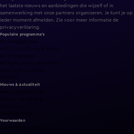
het laatste nieuws en aanbiedingen die wijzelf of in
samenwerking met onze partners organiseren. Je kunt je op
ieder moment afmelden. Zie voor meer informatie de
privacyverklaring
.
Populaire programma's
De Bondgenoten
A.S.S. - Anti Survival Show
De Oranjezomer
Mi Dushi: wat is dan liefde?
Lang Leve de Liefde
Het Blok
Nieuws & Actualiteit
Hart van Nederland
Nieuws van de Dag
Shownieuws
Vandaag Inside
Voorwaarden
Gebruiksvoorwaarden