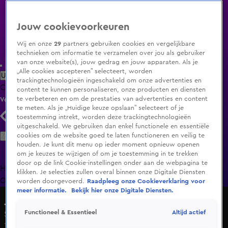
Jouw cookievoorkeuren
Wij en onze
29
partners gebruiken cookies en vergelijkbare
technieken om informatie te verzamelen over jou als gebruiker
van onze website(s), jouw gedrag en jouw apparaten. Als je
„Alle cookies accepteren” selecteert, worden
Uitzending Gemist
Populaire programma's
Zenders
Genres
trackingtechnologieën ingeschakeld om onze advertenties en
Clips
Films
Radio
Smart TV inlog
Shop
content te kunnen personaliseren, onze producten en diensten
te verbeteren en om de prestaties van advertenties en content
Volg KIJK
te meten. Als je „Huidige keuze opslaan” selecteert of je
toestemming intrekt, worden deze trackingtechnologieën
uitgeschakeld. We gebruiken dan enkel functionele en essentiële
Zoeken
cookies om de website goed te laten functioneren en veilig te
houden. Je kunt dit menu op ieder moment opnieuw openen
om je keuzes te wijzigen of om je toestemming in te trekken
door op de link Cookie-instellingen onder aan de webpagina te
Home
Uitzending Gemist
Programma's
De Bondgenoten
De
klikken. Je selecties zullen overal binnen onze Digitale Diensten
Oranjezomer
Livestreams
Shop
worden doorgevoerd.
Raadpleeg onze Cookieverklaring voor
meer informatie.
Bekijk hier onze Digitale Diensten.
Je Eigen Droomhuis
Altijd actief
Functioneel & Essentieel
Seizoen 1, aflevering 14
17 juni 2016, 19:30