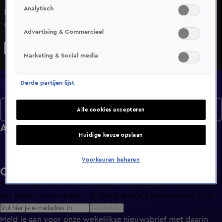
Analytisch
Maureen du Toit volgt Nederlandse stellen die hun eigen
droomhuis bouwen. Ze praat met de stellen over de
Advertising & Commercieel
bijzonderheden van het gebouw en waarom juist dit hun
droomhuis is.
Marketing & Social media
Afleveringen
Derde partijen lijst
Seizoen 1
Alle cookies accepteren
Afleveringen
Huidige keuze opslaan
Voorkeuren beheren
Ontvang de KIJK-nieuwsbrief
Meld je aan voor de nieuwsbrief en blijf op de hoogte van
het laatste nieuws over de programma’s en series op KIJK.
Aanmelden
Meld je aan voor onze wekelijkse nieuwsbrief met daarin