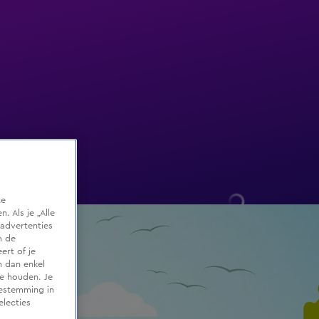
te
 Als je „Alle
advertenties
m de
ert of je
n dan enkel
te houden. Je
oestemming in
electies