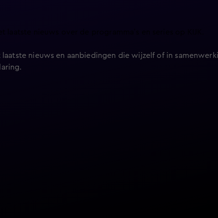
et laatste nieuws over de programma’s en series op KIJK.
 laatste nieuws en aanbiedingen die wijzelf of in samenwerki
laring
.