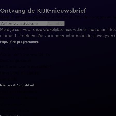
Ontvang de KIJK-nieuwsbrief
Meld je aan voor de nieuwsbrief en blijf op de hoogte van h
Aanmelden
Meld je aan voor onze wekelijkse nieuwsbrief met daarin het
moment afmelden. Zie voor meer informatie de
privacyverk
Populaire programma's
De Bondgenoten
A.S.S. - Anti Survival Show
De Oranjezomer
Mi Dushi: wat is dan liefde?
Lang Leve de Liefde
Het Blok
Nieuws & Actualiteit
Hart van Nederland
Nieuws van de Dag
Shownieuws
Vandaag Inside