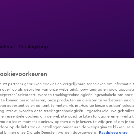
io
Smart TV inlog
Shop
ookievoorkeuren
ranjezomer
Livestreams
Shop
ze
29
partners gebruiken cookies en vergelijkbare technieken om informatie 
 over jou als gebruiker van onze website(s), jouw gedrag en jouw apparaten.
cepteren” selecteert, worden trackingtechnologieën ingeschakeld om onze 
 te kunnen personaliseren, onze producten en diensten te verbeteren en o
 van advertenties en content te meten. Als je „Huidige keuze opslaan” selecte
g intrekt, worden deze trackingtechnologieën uitgeschakeld. We gebruike
e en essentiële cookies om de website goed te laten functioneren en veilig 
enu op ieder moment opnieuw openen om je keuzes te wijzigen of om je t
 door op de link Cookie-instellingen onder aan de webpagina te klikken. Je s
ral binnen onze Digitale Diensten worden doorgevoerd.
Raadpleeg onze