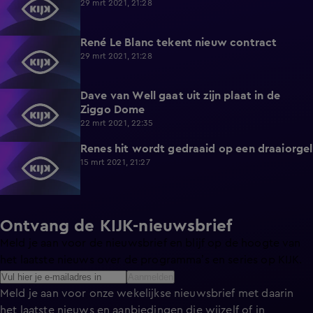
29 mrt 2021, 21:28
René Le Blanc tekent nieuw contract
4:51
29 mrt 2021, 21:28
Dave van Well gaat uit zijn plaat in de
Ziggo Dome
22 mrt 2021, 22:35
Renes hit wordt gedraaid op een draaiorgel
15 mrt 2021, 21:27
Ontvang de KIJK-nieuwsbrief
Meld je aan voor de nieuwsbrief en blijf op de hoogte van
het laatste nieuws over de programma’s en series op KIJK.
Aanmelden
Meld je aan voor onze wekelijkse nieuwsbrief met daarin
het laatste nieuws en aanbiedingen die wijzelf of in