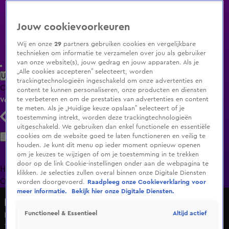
Jouw cookievoorkeuren
Wij en onze
29
partners gebruiken cookies en vergelijkbare
technieken om informatie te verzamelen over jou als gebruiker
van onze website(s), jouw gedrag en jouw apparaten. Als je
„Alle cookies accepteren” selecteert, worden
Uitzending Gemist
Populaire programma's
Zenders
Genres
trackingtechnologieën ingeschakeld om onze advertenties en
Clips
Films
Radio
Smart TV inlog
Shop
content te kunnen personaliseren, onze producten en diensten
te verbeteren en om de prestaties van advertenties en content
Volg KIJK
te meten. Als je „Huidige keuze opslaan” selecteert of je
toestemming intrekt, worden deze trackingtechnologieën
uitgeschakeld. We gebruiken dan enkel functionele en essentiële
Zoeken
cookies om de website goed te laten functioneren en veilig te
houden. Je kunt dit menu op ieder moment opnieuw openen
om je keuzes te wijzigen of om je toestemming in te trekken
door op de link Cookie-instellingen onder aan de webpagina te
Home
Uitzending Gemist
Programma's
De Bondgenoten
De
klikken. Je selecties zullen overal binnen onze Digitale Diensten
Oranjezomer
Livestreams
Shop
worden doorgevoerd.
Raadpleeg onze Cookieverklaring voor
meer informatie.
Bekijk hier onze Digitale Diensten.
Ik geloof in mij
Altijd actief
Functioneel & Essentieel
Martin heeft het totaalpakket!
12 apr 2021, 21:28