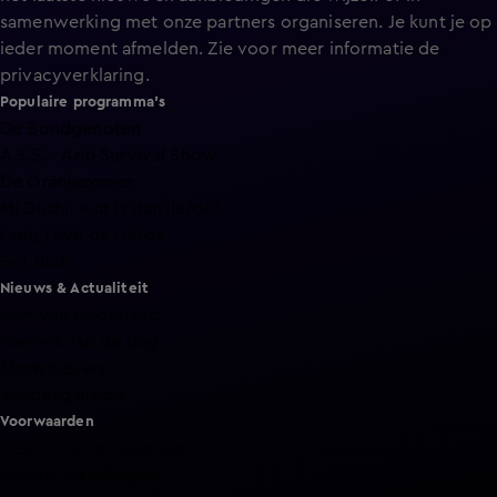
samenwerking met onze partners organiseren. Je kunt je op
ieder moment afmelden. Zie voor meer informatie de
privacyverklaring
.
Populaire programma's
De Bondgenoten
A.S.S. - Anti Survival Show
De Oranjezomer
Mi Dushi: wat is dan liefde?
Lang Leve de Liefde
Het Blok
Nieuws & Actualiteit
Hart van Nederland
Nieuws van de Dag
Shownieuws
Vandaag Inside
Voorwaarden
Gebruiksvoorwaarden
Cookie instellingen