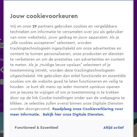
Jouw cookievoorkeuren
Wij en onze
29
partners gebruiken cookies en vergelijkbare
technieken om informatie te verzamelen over jou als gebruiker
van onze website(s), jouw gedrag en jouw apparaten. Als je
„Alle cookies accepteren” selecteert, worden
Uitzending Gemist
Populaire programma's
Zenders
Genres
trackingtechnologieën ingeschakeld om onze advertenties en
Clips
Films
Radio
Smart TV inlog
Shop
content te kunnen personaliseren, onze producten en diensten
te verbeteren en om de prestaties van advertenties en content
Volg KIJK
te meten. Als je „Huidige keuze opslaan” selecteert of je
toestemming intrekt, worden deze trackingtechnologieën
uitgeschakeld. We gebruiken dan enkel functionele en essentiële
Zoeken
cookies om de website goed te laten functioneren en veilig te
houden. Je kunt dit menu op ieder moment opnieuw openen
om je keuzes te wijzigen of om je toestemming in te trekken
door op de link Cookie-instellingen onder aan de webpagina te
Home
Uitzending Gemist
Programma's
De Bondgenoten
De
klikken. Je selecties zullen overal binnen onze Digitale Diensten
Oranjezomer
Livestreams
Shop
worden doorgevoerd.
Raadpleeg onze Cookieverklaring voor
meer informatie.
Bekijk hier onze Digitale Diensten.
Altijd actief
Functioneel & Essentieel