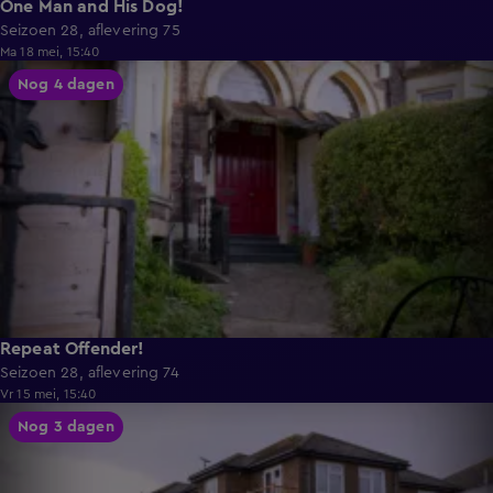
One Man and His Dog!
Seizoen 28, aflevering 75
Ma 18 mei, 15:40
55:38
Nog 4 dagen
Repeat Offender!
Seizoen 28, aflevering 74
Vr 15 mei, 15:40
55:47
Nog 3 dagen