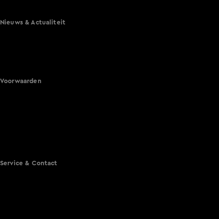
Het Blok
Nieuws & Actualiteit
Hart van Nederland
Nieuws van de Dag
Shownieuws
Vandaag Inside
Voorwaarden
Gebruiksvoorwaarden
Cookie instellingen
Cookieverklaring
Privacyverklaring
Toegankelijkheid
Algemene voorwaarden KIJK
Service & Contact
Aanmelden voor een programma
Acties
Adverteren
Smart TV inlog