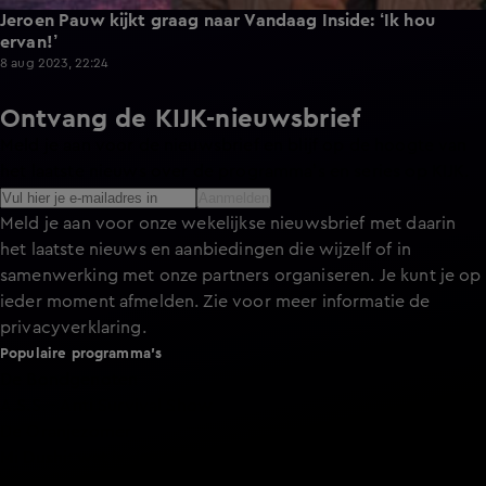
Jeroen Pauw kijkt graag naar Vandaag Inside: ‘Ik hou
ervan!’
8 aug 2023, 22:24
Ontvang de KIJK-nieuwsbrief
Meld je aan voor de nieuwsbrief en blijf op de hoogte van
het laatste nieuws over de programma’s en series op KIJK.
Aanmelden
Meld je aan voor onze wekelijkse nieuwsbrief met daarin
het laatste nieuws en aanbiedingen die wijzelf of in
samenwerking met onze partners organiseren. Je kunt je op
ieder moment afmelden. Zie voor meer informatie de
privacyverklaring
.
Populaire programma's
De Bondgenoten
A.S.S. - Anti Survival Show
De Oranjezomer
Mi Dushi: wat is dan liefde?
Lang Leve de Liefde