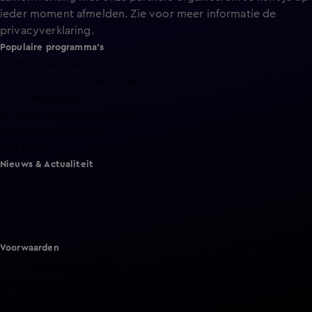
ieder moment afmelden. Zie voor meer informatie de
privacyverklaring
.
Populaire programma's
De Bondgenoten
A.S.S. - Anti Survival Show
De Oranjezomer
Mi Dushi: wat is dan liefde?
Lang Leve de Liefde
Het Blok
Nieuws & Actualiteit
Hart van Nederland
Nieuws van de Dag
Shownieuws
Vandaag Inside
Voorwaarden
Gebruiksvoorwaarden
Cookie instellingen
Cookieverklaring