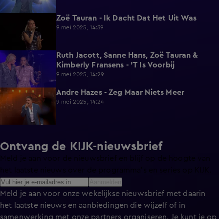
Zoë Tauran - Ik Dacht Dat Het Uit Was
0:31
9 mei 2025, 14:39
Ruth Jacott, Sanne Hans, Zoë Tauran &
0:56
Kimberly Fransens - 'T Is Voorbij
9 mei 2025, 14:29
Andre Hazes - Zeg Maar Niets Meer
0:36
9 mei 2025, 14:24
Ontvang de KIJK-nieuwsbrief
Meld je aan voor de nieuwsbrief en blijf op de hoogte van
het laatste nieuws over de programma’s en series op KIJK.
Aanmelden
Meld je aan voor onze wekelijkse nieuwsbrief met daarin
het laatste nieuws en aanbiedingen die wijzelf of in
samenwerking met onze partners organiseren. Je kunt je op