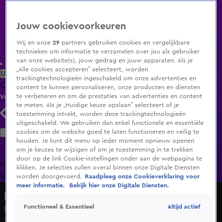
Jouw cookievoorkeuren
Wij en onze
29
partners gebruiken cookies en vergelijkbare
technieken om informatie te verzamelen over jou als gebruiker
van onze website(s), jouw gedrag en jouw apparaten. Als je
„Alle cookies accepteren” selecteert, worden
Uitzending Gemist
Populaire programma's
Zenders
Genres
trackingtechnologieën ingeschakeld om onze advertenties en
Clips
Films
Radio
Smart TV inlog
Shop
content te kunnen personaliseren, onze producten en diensten
te verbeteren en om de prestaties van advertenties en content
Volg KIJK
te meten. Als je „Huidige keuze opslaan” selecteert of je
toestemming intrekt, worden deze trackingtechnologieën
uitgeschakeld. We gebruiken dan enkel functionele en essentiële
Zoeken
cookies om de website goed te laten functioneren en veilig te
houden. Je kunt dit menu op ieder moment opnieuw openen
om je keuzes te wijzigen of om je toestemming in te trekken
door op de link Cookie-instellingen onder aan de webpagina te
Home
Uitzending Gemist
Programma's
De Bondgenoten
De
klikken. Je selecties zullen overal binnen onze Digitale Diensten
Oranjezomer
Livestreams
Shop
worden doorgevoerd.
Raadpleeg onze Cookieverklaring voor
meer informatie.
Bekijk hier onze Digitale Diensten.
Holland Zingt Hazes
Altijd actief
Functioneel & Essentieel
Kimberly Fransens - Nu Jij Hier Niet Meer Bent
9 mei 2025, 15:24