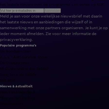
het laatste nieuws over de programma’s en series op KIJK.
Aanmelden
Meld je aan voor onze wekelijkse nieuwsbrief met daarin
het laatste nieuws en aanbiedingen die wijzelf of in
samenwerking met onze partners organiseren. Je kunt je op
ieder moment afmelden. Zie voor meer informatie de
privacyverklaring
.
Populaire programma's
De Bondgenoten
A.S.S. - Anti Survival Show
De Oranjezomer
Mi Dushi: wat is dan liefde?
Lang Leve de Liefde
Het Blok
Nieuws & Actualiteit
Hart van Nederland
Nieuws van de Dag
Shownieuws