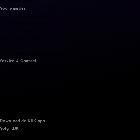
Vandaag Inside
Voorwaarden
Gebruiksvoorwaarden
Cookie instellingen
Cookieverklaring
Privacyverklaring
Toegankelijkheid
Algemene voorwaarden KIJK
Service & Contact
Aanmelden voor een programma
Acties
Adverteren
Smart TV inlog
Over KIJK
Vacatures
Klantenservice
Download de KIJK app
Volg KIJK
©
2026 Talpa Network. Alle rechten voorbehouden. Geen