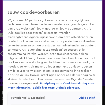
Jouw cookievoorkeuren
Wij en onze
28
partners gebruiken cookies en vergelijkbare
technieken om informatie te verzamelen over jou als gebruiker
van onze website(s), jouw gedrag en jouw apparaten. Als je
„Alle cookies accepteren” selecteert, worden
Uitzending Gemist
Populaire programma's
Zenders
Genres
trackingtechnologieën ingeschakeld om onze advertenties en
Clips
Films
Radio
Smart TV inlog
Shop
content te kunnen personaliseren, onze producten en diensten
te verbeteren en om de prestaties van advertenties en content
Volg KIJK
te meten. Als je „Huidige keuze opslaan” selecteert of je
toestemming intrekt, worden deze trackingtechnologieën
uitgeschakeld. We gebruiken dan enkel functionele en essentiële
Zoeken
cookies om de website goed te laten functioneren en veilig te
houden. Je kunt dit menu op ieder moment opnieuw openen
om je keuzes te wijzigen of om je toestemming in te trekken
door op de link Cookie-instellingen onder aan de webpagina te
Home
Uitzending Gemist
Programma's
De Bondgenoten
De
klikken. Je selecties zullen overal binnen onze Digitale Diensten
Oranjezomer
Livestreams
Shop
worden doorgevoerd.
Raadpleeg onze Cookieverklaring voor
meer informatie.
Bekijk hier onze Digitale Diensten.
HNM De podcast
Altijd actief
Functioneel & Essentieel
Seizoen 1, aflevering 12
Di 10 mrt, 05:00