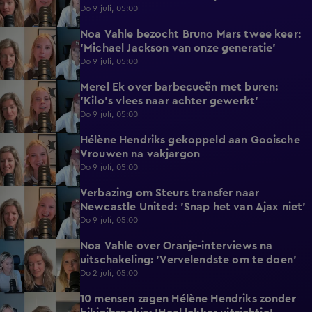
Do 9 juli, 05:00
Noa Vahle bezocht Bruno Mars twee keer:
2:17
'Michael Jackson van onze generatie'
Do 9 juli, 05:00
Merel Ek over barbecueën met buren:
1:40
'Kilo's vlees naar achter gewerkt'
Do 9 juli, 05:00
Hélène Hendriks gekoppeld aan Gooische
2:18
Vrouwen na vakjargon
Do 9 juli, 05:00
Verbazing om Steurs transfer naar
2:25
Newcastle United: 'Snap het van Ajax niet'
Do 9 juli, 05:00
Noa Vahle over Oranje-interviews na
3:47
uitschakeling: 'Vervelendste om te doen'
Do 2 juli, 05:00
10 mensen zagen Hélène Hendriks zonder
3:04