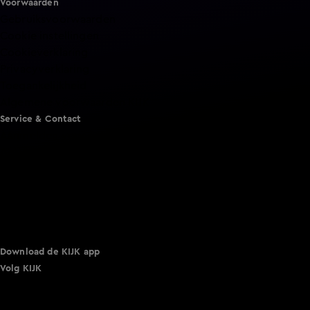
Voorwaarden
Gebruiksvoorwaarden
Cookie instellingen
Cookieverklaring
Privacyverklaring
Toegankelijkheid
Algemene voorwaarden KIJK
Service & Contact
Aanmelden voor een programma
Acties
Adverteren
Smart TV inlog
Over KIJK
Vacatures
Klantenservice
Download de KIJK app
Volg KIJK
©
2026 Talpa Network. Alle rechten voorbehouden. Geen
tekst- en datamining.