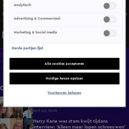
Analytisch
Di 12 mei, 05:00
In 'HNM de podcast' vertelt Noa Vahle over de halve finale
Advertising & Commercieel
van de Champions League waar zij aanwezig was. Deze
keer is niet alleen Mikel Arteta 'helemaal gestoord', maar
Marketing & Social media
voegt ze Diego Simeone ook aan het lijstje toe.
Derde partijen lijst
Overzicht
Afleveringen
Alle cookies accepteren
Clips
Info
Huidige keuze opslaan
Clips
Voorkeuren beheren
Merel Ek zocht contact met Arne Slot: 'De
4:42
fan in mij werd wakker'
Do 9 juli, 05:00
Harry Kane was stem kwijt tijdens
3:50
interview: 'Alleen maar lopen schreeuwen'