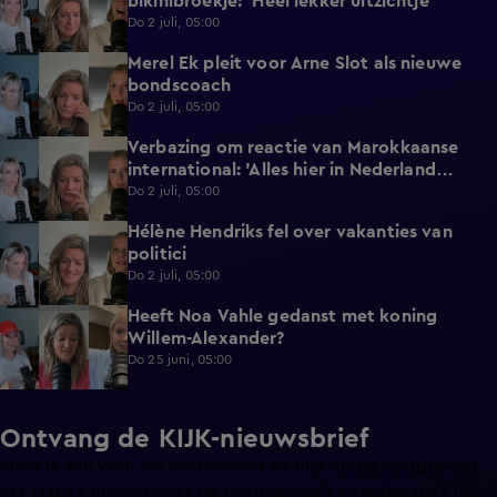
bikinibroekje: 'Heel lekker uitzichtje'
Do 2 juli, 05:00
Merel Ek pleit voor Arne Slot als nieuwe
2:32
bondscoach
Do 2 juli, 05:00
Verbazing om reactie van Marokkaanse
2:22
international: 'Alles hier in Nederland
gedaan'
Do 2 juli, 05:00
Hélène Hendriks fel over vakanties van
3:02
politici
Do 2 juli, 05:00
Heeft Noa Vahle gedanst met koning
2:01
Willem-Alexander?
Do 25 juni, 05:00
Ontvang de KIJK-nieuwsbrief
Meld je aan voor de nieuwsbrief en blijf op de hoogte van
het laatste nieuws over de programma’s en series op KIJK.