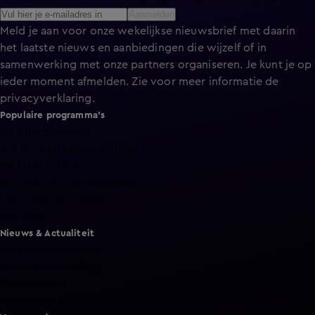
Aanmelden
Meld je aan voor onze wekelijkse nieuwsbrief met daarin
het laatste nieuws en aanbiedingen die wijzelf of in
samenwerking met onze partners organiseren. Je kunt je op
ieder moment afmelden. Zie voor meer informatie de
privacyverklaring
.
Populaire programma's
De Bondgenoten
A.S.S. - Anti Survival Show
De Oranjezomer
Mi Dushi: wat is dan liefde?
Lang Leve de Liefde
Het Blok
Nieuws & Actualiteit
Hart van Nederland
Nieuws van de Dag
Shownieuws
Vandaag Inside