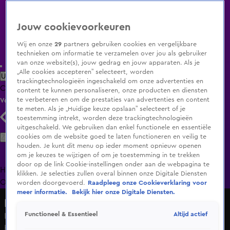
Jouw cookievoorkeuren
Wij en onze
29
partners gebruiken cookies en vergelijkbare
technieken om informatie te verzamelen over jou als gebruiker
van onze website(s), jouw gedrag en jouw apparaten. Als je
„Alle cookies accepteren” selecteert, worden
Uitzending Gemist
Populaire programma's
Zenders
Genres
trackingtechnologieën ingeschakeld om onze advertenties en
Clips
Films
Radio
Smart TV inlog
Shop
content te kunnen personaliseren, onze producten en diensten
te verbeteren en om de prestaties van advertenties en content
Volg KIJK
te meten. Als je „Huidige keuze opslaan” selecteert of je
toestemming intrekt, worden deze trackingtechnologieën
uitgeschakeld. We gebruiken dan enkel functionele en essentiële
Zoeken
cookies om de website goed te laten functioneren en veilig te
houden. Je kunt dit menu op ieder moment opnieuw openen
om je keuzes te wijzigen of om je toestemming in te trekken
door op de link Cookie-instellingen onder aan de webpagina te
Home
Uitzending Gemist
Programma's
De Bondgenoten
De
klikken. Je selecties zullen overal binnen onze Digitale Diensten
Oranjezomer
Livestreams
Shop
worden doorgevoerd.
Raadpleeg onze Cookieverklaring voor
meer informatie.
Bekijk hier onze Digitale Diensten.
HNM De podcast
Altijd actief
Functioneel & Essentieel
Kritiek op Mikel Arteta en Diego Simeone: 'Die zijn
helemaal gestoord'