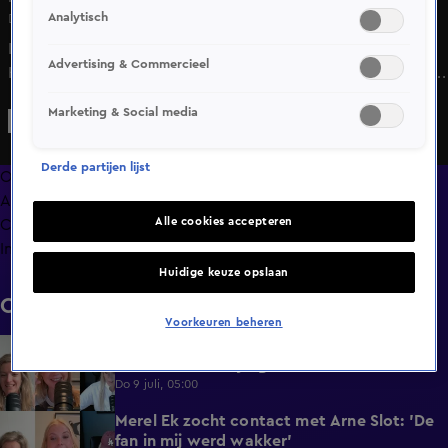
Analytisch
Di 5 mei, 05:00
In 'HNM de podcast' vertelt Noa Vahle over de valkuil van
Advertising & Commercieel
Hélène Hendriks tijdens opnames. Als de presentatrice iets
opnieuw moet opnemen wordt ze volgens haar collega
Marketing & Social media
namelijk heel melig.
Derde partijen lijst
Overzicht
Afleveringen
Alle cookies accepteren
Clips
Info
Huidige keuze opslaan
Clips
Voorkeuren beheren
Hélène Hendriks gekoppeld aan Gooische
2:18
Vrouwen na vakjargon
Do 9 juli, 05:00
Merel Ek zocht contact met Arne Slot: 'De
4:42
fan in mij werd wakker'