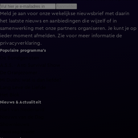
Aanmelden
Meld je aan voor onze wekelijkse nieuwsbrief met daarin
het laatste nieuws en aanbiedingen die wijzelf of in
samenwerking met onze partners organiseren. Je kunt je op
ieder moment afmelden. Zie voor meer informatie de
privacyverklaring
.
Populaire programma's
De Bondgenoten
A.S.S. - Anti Survival Show
De Oranjezomer
Mi Dushi: wat is dan liefde?
Lang Leve de Liefde
Het Blok
Nieuws & Actualiteit
Hart van Nederland
Nieuws van de Dag
Shownieuws
Vandaag Inside