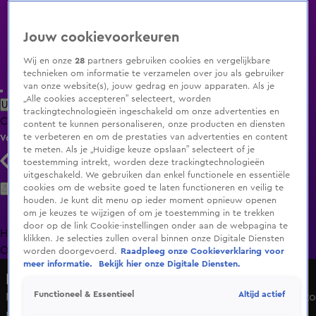
Jouw cookievoorkeuren
Wij en onze
28
partners gebruiken cookies en vergelijkbare
technieken om informatie te verzamelen over jou als gebruiker
van onze website(s), jouw gedrag en jouw apparaten. Als je
„Alle cookies accepteren” selecteert, worden
Uitzending Gemist
Populaire programma's
Zenders
Genres
trackingtechnologieën ingeschakeld om onze advertenties en
Clips
Films
Radio
Smart TV inlog
Shop
content te kunnen personaliseren, onze producten en diensten
te verbeteren en om de prestaties van advertenties en content
Volg KIJK
te meten. Als je „Huidige keuze opslaan” selecteert of je
toestemming intrekt, worden deze trackingtechnologieën
uitgeschakeld. We gebruiken dan enkel functionele en essentiële
Zoeken
cookies om de website goed te laten functioneren en veilig te
houden. Je kunt dit menu op ieder moment opnieuw openen
om je keuzes te wijzigen of om je toestemming in te trekken
door op de link Cookie-instellingen onder aan de webpagina te
Home
Uitzending Gemist
Programma's
De Bondgenoten
De
klikken. Je selecties zullen overal binnen onze Digitale Diensten
Oranjezomer
Livestreams
Shop
worden doorgevoerd.
Raadpleeg onze Cookieverklaring voor
meer informatie.
Bekijk hier onze Digitale Diensten.
HNM De podcast
Altijd actief
Functioneel & Essentieel
Noa Vahle benoemt valkuil Hélène Hendriks: 'Jij bent dan zo
melig!'