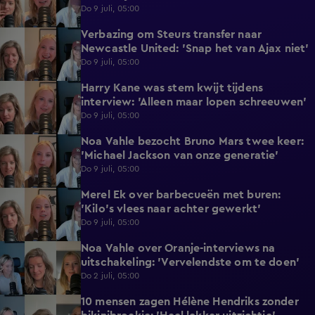
Do 9 juli, 05:00
Verbazing om Steurs transfer naar
2:25
Newcastle United: 'Snap het van Ajax niet'
Do 9 juli, 05:00
Harry Kane was stem kwijt tijdens
3:50
interview: 'Alleen maar lopen schreeuwen'
Do 9 juli, 05:00
Noa Vahle bezocht Bruno Mars twee keer:
2:17
'Michael Jackson van onze generatie'
Do 9 juli, 05:00
Merel Ek over barbecueën met buren:
1:40
'Kilo's vlees naar achter gewerkt'
Do 9 juli, 05:00
Noa Vahle over Oranje-interviews na
3:47
uitschakeling: 'Vervelendste om te doen'
Do 2 juli, 05:00
10 mensen zagen Hélène Hendriks zonder
3:04