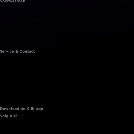
Voorwaarden
Gebruiksvoorwaarden
Cookie instellingen
Cookieverklaring
Privacyverklaring
Toegankelijkheid
Algemene voorwaarden KIJK
Service & Contact
Aanmelden voor een programma
Acties
Adverteren
Smart TV inlog
Over KIJK
Vacatures
Klantenservice
Download de KIJK app
Volg KIJK
©
2026 Talpa Network. Alle rechten voorbehouden. Geen
tekst- en datamining.