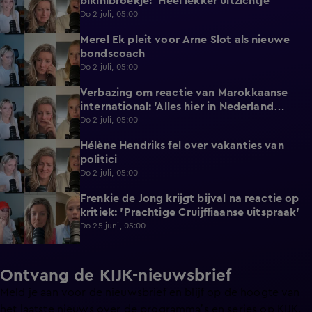
bikinibroekje: 'Heel lekker uitzichtje'
Do 2 juli, 05:00
Merel Ek pleit voor Arne Slot als nieuwe
2:32
bondscoach
Do 2 juli, 05:00
Verbazing om reactie van Marokkaanse
2:22
international: 'Alles hier in Nederland
gedaan'
Do 2 juli, 05:00
Hélène Hendriks fel over vakanties van
3:02
politici
Do 2 juli, 05:00
Frenkie de Jong krijgt bijval na reactie op
2:25
kritiek: 'Prachtige Cruijffiaanse uitspraak'
Do 25 juni, 05:00
Ontvang de KIJK-nieuwsbrief
Meld je aan voor de nieuwsbrief en blijf op de hoogte van
het laatste nieuws over de programma’s en series op KIJK.