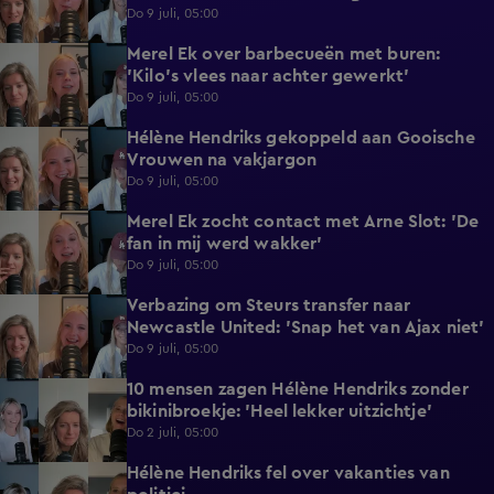
Do 9 juli, 05:00
Merel Ek over barbecueën met buren:
1:40
'Kilo's vlees naar achter gewerkt'
Do 9 juli, 05:00
Hélène Hendriks gekoppeld aan Gooische
2:18
Vrouwen na vakjargon
Do 9 juli, 05:00
Merel Ek zocht contact met Arne Slot: 'De
4:42
fan in mij werd wakker'
Do 9 juli, 05:00
Verbazing om Steurs transfer naar
2:25
Newcastle United: 'Snap het van Ajax niet'
Do 9 juli, 05:00
10 mensen zagen Hélène Hendriks zonder
3:04
bikinibroekje: 'Heel lekker uitzichtje'
Do 2 juli, 05:00
Hélène Hendriks fel over vakanties van
3:02