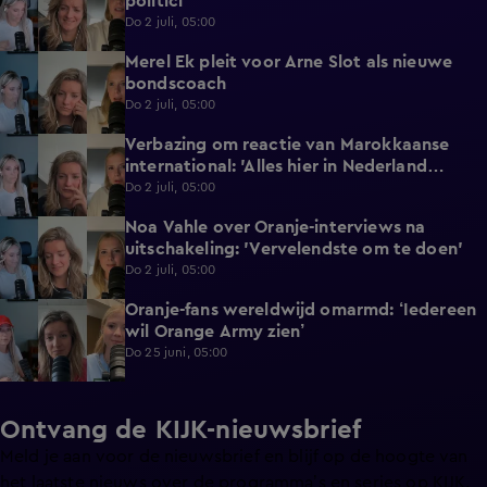
politici
Do 2 juli, 05:00
Merel Ek pleit voor Arne Slot als nieuwe
2:32
bondscoach
Do 2 juli, 05:00
Verbazing om reactie van Marokkaanse
2:22
international: 'Alles hier in Nederland
gedaan'
Do 2 juli, 05:00
Noa Vahle over Oranje-interviews na
3:47
uitschakeling: 'Vervelendste om te doen'
Do 2 juli, 05:00
Oranje-fans wereldwijd omarmd: ‘Iedereen
1:26
wil Orange Army zien’
Do 25 juni, 05:00
Ontvang de KIJK-nieuwsbrief
Meld je aan voor de nieuwsbrief en blijf op de hoogte van
het laatste nieuws over de programma’s en series op KIJK.