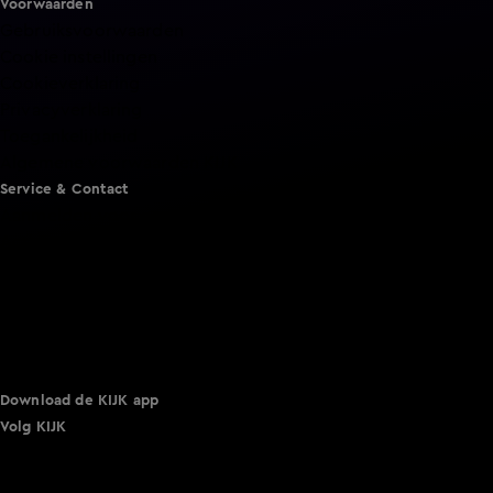
Voorwaarden
Gebruiksvoorwaarden
Cookie instellingen
Cookieverklaring
Privacyverklaring
Toegankelijkheid
Algemene voorwaarden KIJK
Service & Contact
Aanmelden voor een programma
Acties
Adverteren
Smart TV inlog
Over KIJK
Vacatures
Klantenservice
Download de KIJK app
Volg KIJK
©
2026 Talpa Network. Alle rechten voorbehouden. Geen
tekst- en datamining.