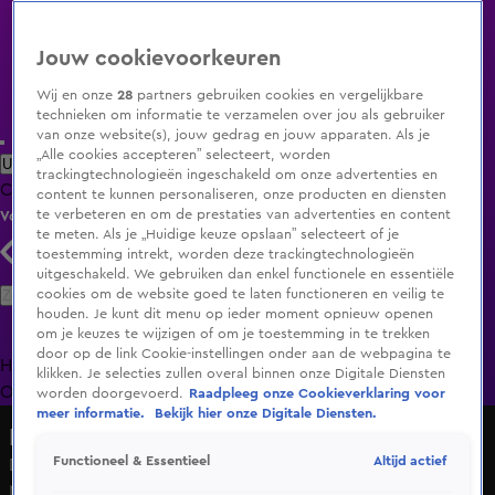
Jouw cookievoorkeuren
Wij en onze
28
partners gebruiken cookies en vergelijkbare
technieken om informatie te verzamelen over jou als gebruiker
van onze website(s), jouw gedrag en jouw apparaten. Als je
„Alle cookies accepteren” selecteert, worden
Uitzending Gemist
Populaire programma's
Zenders
Genres
trackingtechnologieën ingeschakeld om onze advertenties en
Clips
Films
Radio
Smart TV inlog
Shop
content te kunnen personaliseren, onze producten en diensten
te verbeteren en om de prestaties van advertenties en content
Volg KIJK
te meten. Als je „Huidige keuze opslaan” selecteert of je
toestemming intrekt, worden deze trackingtechnologieën
uitgeschakeld. We gebruiken dan enkel functionele en essentiële
Zoeken
cookies om de website goed te laten functioneren en veilig te
houden. Je kunt dit menu op ieder moment opnieuw openen
om je keuzes te wijzigen of om je toestemming in te trekken
door op de link Cookie-instellingen onder aan de webpagina te
Home
Uitzending Gemist
Programma's
De Bondgenoten
De
klikken. Je selecties zullen overal binnen onze Digitale Diensten
Oranjezomer
Livestreams
Shop
worden doorgevoerd.
Raadpleeg onze Cookieverklaring voor
meer informatie.
Bekijk hier onze Digitale Diensten.
HNM De podcast
Altijd actief
Functioneel & Essentieel
Dit kregen de moeders van Hélène, Noa en Merel voor
Moederdag