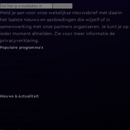
Aanmelden
Meld je aan voor onze wekelijkse nieuwsbrief met daarin
het laatste nieuws en aanbiedingen die wijzelf of in
samenwerking met onze partners organiseren. Je kunt je op
ieder moment afmelden. Zie voor meer informatie de
privacyverklaring
.
Populaire programma's
De Bondgenoten
A.S.S. - Anti Survival Show
De Oranjezomer
Mi Dushi: wat is dan liefde?
Lang Leve de Liefde
Het Blok
Nieuws & Actualiteit
Hart van Nederland
Nieuws van de Dag
Shownieuws
Vandaag Inside