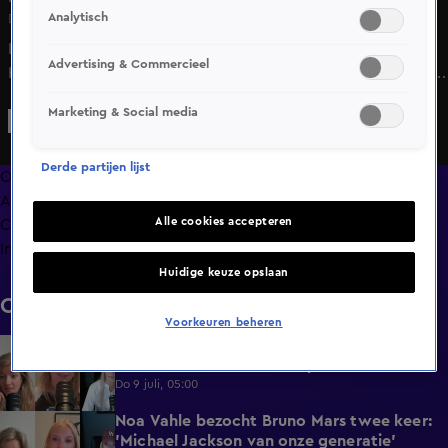
Analytisch
Di 12 mei, 05:00
In 'HNM de podcast' bespreken Noa Vahle, Merel Ek en
Advertising & Commercieel
Hélène Hendriks moederdag en de cadeaus die zij hebben
gekocht voor hun moeders.
Marketing & Social media
Derde partijen lijst
Overzicht
Afleveringen
Alle cookies accepteren
Clips
Info
Huidige keuze opslaan
Clips
Voorkeuren beheren
Harry Kane was stem kwijt tijdens
3:50
interview: 'Alleen maar lopen schreeuwen'
Do 9 juli, 05:00
Noa Vahle bezocht Bruno Mars twee keer:
2:17
'Michael Jackson van onze generatie'