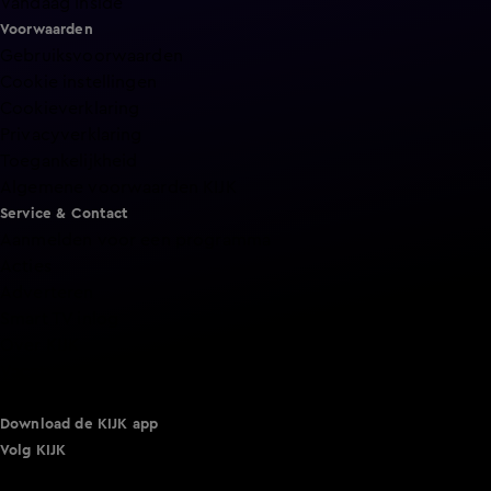
Vandaag Inside
Voorwaarden
Gebruiksvoorwaarden
Cookie instellingen
Cookieverklaring
Privacyverklaring
Toegankelijkheid
Algemene voorwaarden KIJK
Service & Contact
Aanmelden voor een programma
Acties
Adverteren
Smart TV inlog
Over KIJK
Vacatures
Klantenservice
Download de KIJK app
Volg KIJK
©
2026 Talpa Network. Alle rechten voorbehouden. Geen