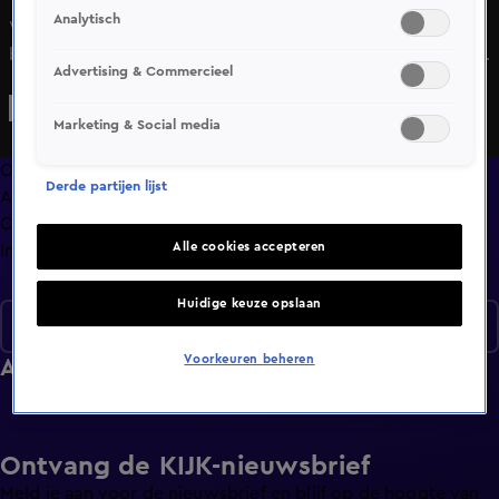
Analytisch
Wat wilde Maradona van Hélène? In HNM De Podcast
bespreken de dames PSV als kersverse landskampioen en
Advertising & Commercieel
delen ze wat hen opviel. Ook komt een viraal aanzoek
voorbij en het opvallende zelfvertrouwen van coach Pieter
Marketing & Social media
de Jongh. Hélène haalt herinneringen op aan haar
ontmoeting met Maradona, die haar uitnodigde op zijn
Overzicht
Derde partijen lijst
hotelkamer. Daarnaast vertelt Merel over haar bezoek aan
Afleveringen
K3 en was Noa bij PSG – Liverpool, waar ze Liverpool-
Clips
supporters sprak.
Alle cookies accepteren
Info
Huidige keuze opslaan
Seizoen 1
Voorkeuren beheren
Afleveringen
Ontvang de KIJK-nieuwsbrief
Meld je aan voor de nieuwsbrief en blijf op de hoogte van