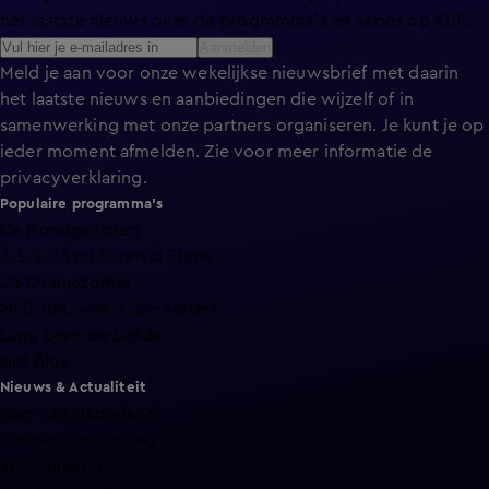
het laatste nieuws over de programma’s en series op KIJK.
Aanmelden
Meld je aan voor onze wekelijkse nieuwsbrief met daarin
het laatste nieuws en aanbiedingen die wijzelf of in
samenwerking met onze partners organiseren. Je kunt je op
ieder moment afmelden. Zie voor meer informatie de
privacyverklaring
.
Populaire programma's
De Bondgenoten
A.S.S. - Anti Survival Show
De Oranjezomer
Mi Dushi: wat is dan liefde?
Lang Leve de Liefde
Het Blok
Nieuws & Actualiteit
Hart van Nederland
Nieuws van de Dag
Shownieuws