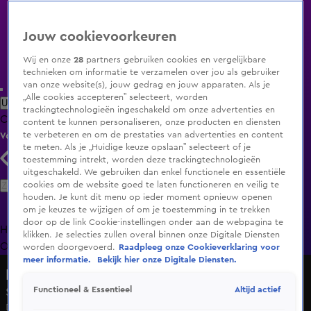
Jouw cookievoorkeuren
Wij en onze
28
partners gebruiken cookies en vergelijkbare
technieken om informatie te verzamelen over jou als gebruiker
van onze website(s), jouw gedrag en jouw apparaten. Als je
„Alle cookies accepteren” selecteert, worden
Uitzending Gemist
Populaire programma's
Zenders
Genres
trackingtechnologieën ingeschakeld om onze advertenties en
Clips
Films
Radio
Smart TV inlog
Shop
content te kunnen personaliseren, onze producten en diensten
te verbeteren en om de prestaties van advertenties en content
Volg KIJK
te meten. Als je „Huidige keuze opslaan” selecteert of je
toestemming intrekt, worden deze trackingtechnologieën
uitgeschakeld. We gebruiken dan enkel functionele en essentiële
Zoeken
cookies om de website goed te laten functioneren en veilig te
houden. Je kunt dit menu op ieder moment opnieuw openen
om je keuzes te wijzigen of om je toestemming in te trekken
door op de link Cookie-instellingen onder aan de webpagina te
Home
Uitzending Gemist
Programma's
De Bondgenoten
De
klikken. Je selecties zullen overal binnen onze Digitale Diensten
Oranjezomer
Livestreams
Shop
worden doorgevoerd.
Raadpleeg onze Cookieverklaring voor
meer informatie.
Bekijk hier onze Digitale Diensten.
HNM De podcast
Altijd actief
Functioneel & Essentieel
Seizoen 1, aflevering 17
Di 14 apr, 05:00