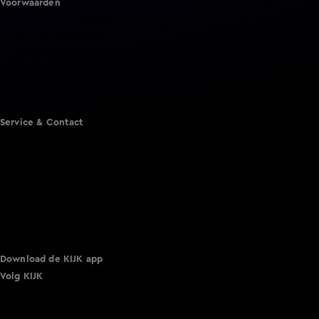
Voorwaarden
Gebruiksvoorwaarden
Cookie instellingen
Cookieverklaring
Privacyverklaring
Toegankelijkheid
Algemene voorwaarden KIJK
Service & Contact
Aanmelden voor een programma
Acties
Adverteren
Smart TV inlog
Over KIJK
Vacatures
Klantenservice
Download de KIJK app
Volg KIJK
©
2026 Talpa Network. Alle rechten voorbehouden. Geen
tekst- en datamining.