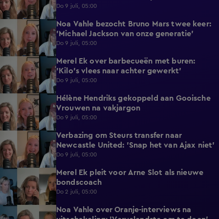
Do 9 juli, 05:00
Noa Vahle bezocht Bruno Mars twee keer:
2:17
'Michael Jackson van onze generatie'
Do 9 juli, 05:00
Merel Ek over barbecueën met buren:
1:40
'Kilo's vlees naar achter gewerkt'
Do 9 juli, 05:00
Hélène Hendriks gekoppeld aan Gooische
2:18
Vrouwen na vakjargon
Do 9 juli, 05:00
Verbazing om Steurs transfer naar
2:25
Newcastle United: 'Snap het van Ajax niet'
Do 9 juli, 05:00
Merel Ek pleit voor Arne Slot als nieuwe
2:32
bondscoach
Do 2 juli, 05:00
Noa Vahle over Oranje-interviews na
3:47