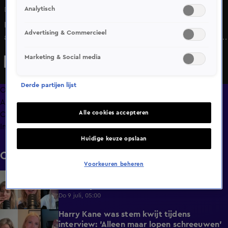
Analytisch
Di 19 mei, 05:00
In 'HNM de podcast' vertelt Noa Vahle dat ze het heel raar
Advertising & Commercieel
als mensen klappen als ze geland zijn in een vliegtuig, maar
Merel Ek is het hiermee oneens.
Marketing & Social media
Derde partijen lijst
Overzicht
Afleveringen
Alle cookies accepteren
Clips
Info
Huidige keuze opslaan
Clips
Voorkeuren beheren
Merel Ek zocht contact met Arne Slot: 'De
4:42
fan in mij werd wakker'
Do 9 juli, 05:00
Harry Kane was stem kwijt tijdens
3:50
interview: 'Alleen maar lopen schreeuwen'