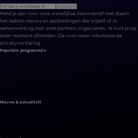
Aanmelden
Meld je aan voor onze wekelijkse nieuwsbrief met daarin
het laatste nieuws en aanbiedingen die wijzelf of in
samenwerking met onze partners organiseren. Je kunt je op
ieder moment afmelden. Zie voor meer informatie de
privacyverklaring
.
Populaire programma's
De Bondgenoten
A.S.S. - Anti Survival Show
De Oranjezomer
Mi Dushi: wat is dan liefde?
Lang Leve de Liefde
Het Blok
Nieuws & Actualiteit
Hart van Nederland
Nieuws van de Dag
Shownieuws
Vandaag Inside