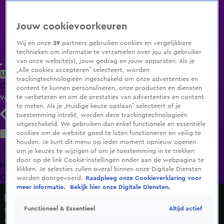
Jouw cookievoorkeuren
Wij en onze
29
partners gebruiken cookies en vergelijkbare
technieken om informatie te verzamelen over jou als gebruiker
van onze website(s), jouw gedrag en jouw apparaten. Als je
„Alle cookies accepteren” selecteert, worden
Uitzending Gemist
Populaire programma's
Zenders
Genres
trackingtechnologieën ingeschakeld om onze advertenties en
Clips
Films
Radio
Smart TV inlog
Shop
content te kunnen personaliseren, onze producten en diensten
te verbeteren en om de prestaties van advertenties en content
Volg KIJK
te meten. Als je „Huidige keuze opslaan” selecteert of je
toestemming intrekt, worden deze trackingtechnologieën
uitgeschakeld. We gebruiken dan enkel functionele en essentiële
Zoeken
cookies om de website goed te laten functioneren en veilig te
houden. Je kunt dit menu op ieder moment opnieuw openen
om je keuzes te wijzigen of om je toestemming in te trekken
door op de link Cookie-instellingen onder aan de webpagina te
Home
Uitzending Gemist
Programma's
De Bondgenoten
De
klikken. Je selecties zullen overal binnen onze Digitale Diensten
Oranjezomer
Livestreams
Shop
worden doorgevoerd.
Raadpleeg onze Cookieverklaring voor
meer informatie.
Bekijk hier onze Digitale Diensten.
HNM De podcast
Altijd actief
Functioneel & Essentieel
Noa Vahle ergert zich aan applaus in gelande vliegtuigen:
'Beetje overdreven'