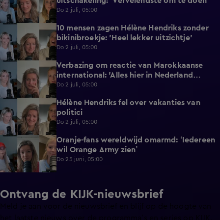
uitschakeling: 'Vervelendste om te doen'
Do 2 juli, 05:00
10 mensen zagen Hélène Hendriks zonder
3:04
bikinibroekje: 'Heel lekker uitzichtje'
Do 2 juli, 05:00
Verbazing om reactie van Marokkaanse
2:22
international: 'Alles hier in Nederland
gedaan'
Do 2 juli, 05:00
Hélène Hendriks fel over vakanties van
3:02
politici
Do 2 juli, 05:00
Oranje-fans wereldwijd omarmd: ‘Iedereen
1:26
wil Orange Army zien’
Do 25 juni, 05:00
Ontvang de KIJK-nieuwsbrief
Meld je aan voor de nieuwsbrief en blijf op de hoogte van
het laatste nieuws over de programma’s en series op KIJK.