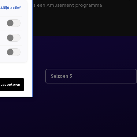
SBS6. HLF8 is een Amusement programma
Altijd actief
Seizoen 3
s accepteren