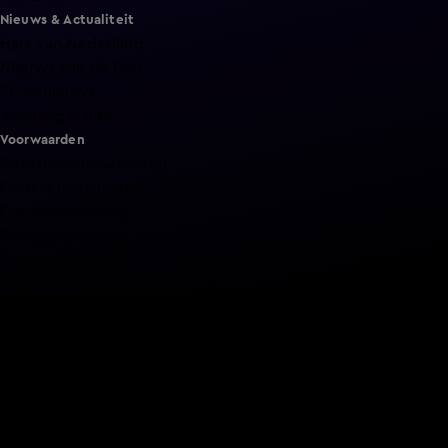
Nieuws & Actualiteit
Hart van Nederland
Nieuws van de Dag
Shownieuws
Vandaag Inside
Voorwaarden
Gebruiksvoorwaarden
Cookie instellingen
Cookieverklaring
Privacyverklaring
Toegankelijkheid
Algemene voorwaarden KIJK
Service & Contact
Aanmelden voor een programma
Acties
Adverteren
Smart TV inlog
Over KIJK