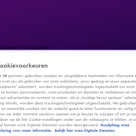
io
Smart TV inlog
Shop
ookievoorkeuren
ze
29
partners gebruiken cookies en vergelijkbare technieken om informatie 
 over jou als gebruiker van onze website(s), jouw gedrag en jouw apparaten.
ranjezomer
Livestreams
Shop
cepteren” selecteert, worden trackingtechnologieën ingeschakeld om onze 
 te kunnen personaliseren, onze producten en diensten te verbeteren en o
 van advertenties en content te meten. Als je „Huidige keuze opslaan” selecte
g intrekt, worden deze trackingtechnologieën uitgeschakeld. We gebruike
e en essentiële cookies om de website goed te laten functioneren en veilig 
enu op ieder moment opnieuw openen om je keuzes te wijzigen of om je t
 door op de link Cookie-instellingen onder aan de webpagina te klikken. Je s
ral binnen onze Digitale Diensten worden doorgevoerd.
Raadpleeg onze
laring voor meer informatie.
Bekijk hier onze Digitale Diensten.