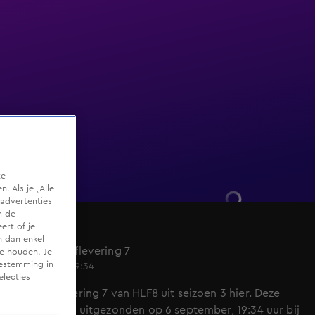
te
 Als je „Alle
advertenties
m de
ert of je
HLF8
n dan enkel
Seizoen 3, aflevering 7
te houden. Je
oestemming in
6 sep 2022, 19:34
electies
Bekijk aflevering 7 van HLF8 uit seizoen 3 hier. Deze
aflevering is uitgezonden op 6 september, 19:34 uur bij