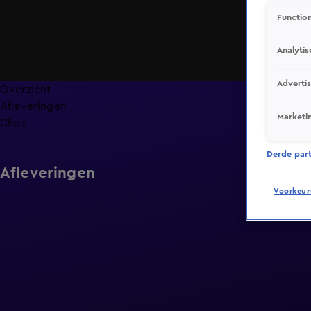
Function
Analytis
Adverti
Overzicht
Afleveringen
Marketi
Clips
Derde parti
Afleveringen
Voorkeur