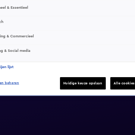
eel & Essentieel
ch
sing & Commercieel
ng & Social media
jen lijst
en beheren
Huidige keuze opslaan
Alle cookie