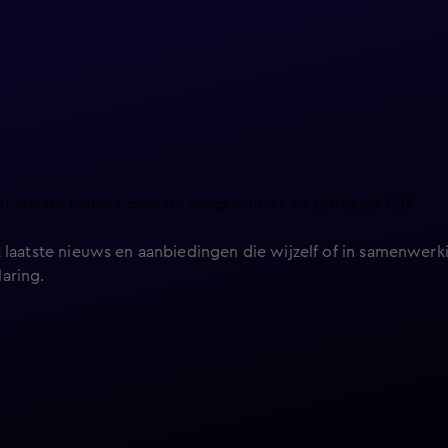
et laatste nieuws over de programma’s en series op KIJK.
 laatste nieuws en aanbiedingen die wijzelf of in samenwerki
laring
.