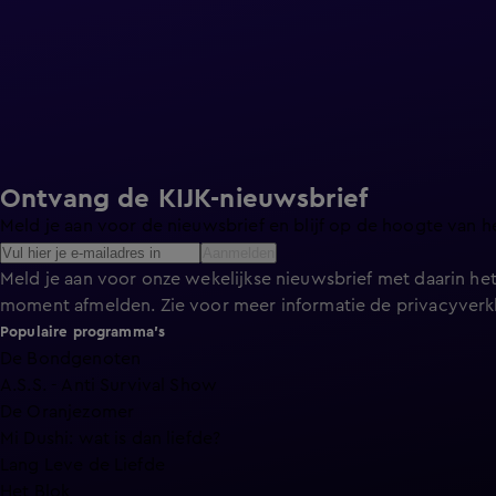
Ontvang de KIJK-nieuwsbrief
Meld je aan voor de nieuwsbrief en blijf op de hoogte van h
Aanmelden
Meld je aan voor onze wekelijkse nieuwsbrief met daarin het
moment afmelden. Zie voor meer informatie de
privacyverk
Populaire programma's
De Bondgenoten
A.S.S. - Anti Survival Show
De Oranjezomer
Mi Dushi: wat is dan liefde?
Lang Leve de Liefde
Het Blok