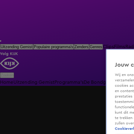
Clips
Films
Rad
Uitzending Gemist
Populaire programma's
Zenders
Genres
Volg KIJK
Jouw c
Wij en on
Zoeken
verzamelen
Home
Uitzending Gemist
Programma's
De Bondgenoten
De O
cookies ac
en content
prestaties
toestemmin
functionel
kunt dit m
te trekken
zullen ove
Cookieverk