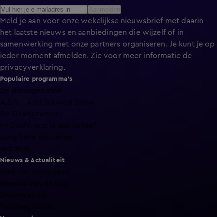
Aanmelden
Meld je aan voor onze wekelijkse nieuwsbrief met daarin
het laatste nieuws en aanbiedingen die wijzelf of in
samenwerking met onze partners organiseren. Je kunt je op
ieder moment afmelden. Zie voor meer informatie de
privacyverklaring
.
Populaire programma's
De Bondgenoten
A.S.S. - Anti Survival Show
De Oranjezomer
Mi Dushi: wat is dan liefde?
Lang Leve de Liefde
Het Blok
Nieuws & Actualiteit
Hart van Nederland
Nieuws van de Dag
Shownieuws
Vandaag Inside