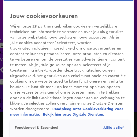
Jouw cookievoorkeuren
Wij en onze
29
partners gebruiken cookies en vergelijkbare
technieken om informatie te verzamelen over jou als gebruiker
van onze website(s), jouw gedrag en jouw apparaten. Als je
„Alle cookies accepteren” selecteert, worden
Uitzending Gemist
Populaire programma's
Zenders
Genres
trackingtechnologieën ingeschakeld om onze advertenties en
Clips
Films
Radio
Smart TV inlog
Shop
content te kunnen personaliseren, onze producten en diensten
te verbeteren en om de prestaties van advertenties en content
Volg KIJK
te meten. Als je „Huidige keuze opslaan” selecteert of je
toestemming intrekt, worden deze trackingtechnologieën
uitgeschakeld. We gebruiken dan enkel functionele en essentiële
Zoeken
cookies om de website goed te laten functioneren en veilig te
houden. Je kunt dit menu op ieder moment opnieuw openen
om je keuzes te wijzigen of om je toestemming in te trekken
door op de link Cookie-instellingen onder aan de webpagina te
Home
Uitzending Gemist
Programma's
De Bondgenoten
De
klikken. Je selecties zullen overal binnen onze Digitale Diensten
Oranjezomer
Livestreams
Shop
worden doorgevoerd.
Raadpleeg onze Cookieverklaring voor
meer informatie.
Bekijk hier onze Digitale Diensten.
HLF8
Altijd actief
Functioneel & Essentieel
Seizoen 4, aflevering 11
16 jan 2023, 19:34