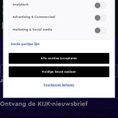
Analytisch
Het is vandaag de meest deprimerende dag van het jaar.
Hoe gaan we daarmee om? De Australian Open is
Advertising & Commercieel
begonnen, in het profvoetbal wordt behoorlijk gegokt en
Suzanne Schulting stal weer de show op het EK. Gasten
Marketing & Social media
vanavond: Heleen van Royen, Raymond Mens, Diana Kuip,
John van Lottum en Pieter de Waard.
Overzicht
Derde partijen lijst
Afleveringen
Clips
Alle cookies accepteren
Seizoen 4
Huidige keuze opslaan
Afleveringen
Voorkeuren beheren
Ontvang de KIJK-nieuwsbrief
Meld je aan voor de nieuwsbrief en blijf op de hoogte van
het laatste nieuws over de programma’s en series op KIJK.