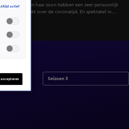
Koopmans en haar zoon hebben een zeer persoonlijk
Altijd actief
boek gemaakt over de coronatijd. En spektakel in
Qatar, want Marokko heeft zojuist na strafschoppen
gewonnen van het grote Spanje. Verslaggever Thijs
staat midden tussen de feestvierende Marokkaanse
fans in Gorinchem.
Seizoen 3
s accepteren