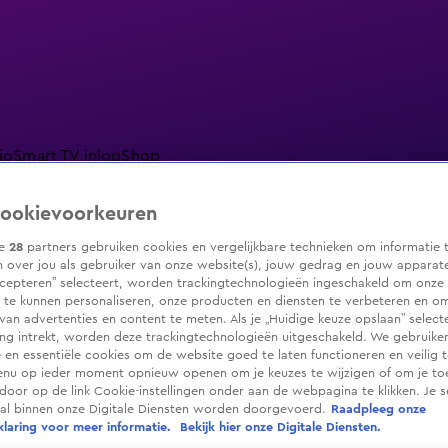
io
Smart TV inlog
Shop
ookievoorkeuren
ze
28
partners gebruiken cookies en vergelijkbare technieken om informatie 
 over jou als gebruiker van onze website(s), jouw gedrag en jouw apparaten.
ranjezomer
Livestreams
Shop
cepteren” selecteert, worden trackingtechnologieën ingeschakeld om onze 
 te kunnen personaliseren, onze producten en diensten te verbeteren en o
 van advertenties en content te meten. Als je „Huidige keuze opslaan” selecte
g intrekt, worden deze trackingtechnologieën uitgeschakeld. We gebruike
e en essentiële cookies om de website goed te laten functioneren en veilig 
enu op ieder moment opnieuw openen om je keuzes te wijzigen of om je t
 door op de link Cookie-instellingen onder aan de webpagina te klikken. Je s
ral binnen onze Digitale Diensten worden doorgevoerd.
Raadpleeg onze
laring voor meer informatie.
Bekijk hier onze Digitale Diensten.