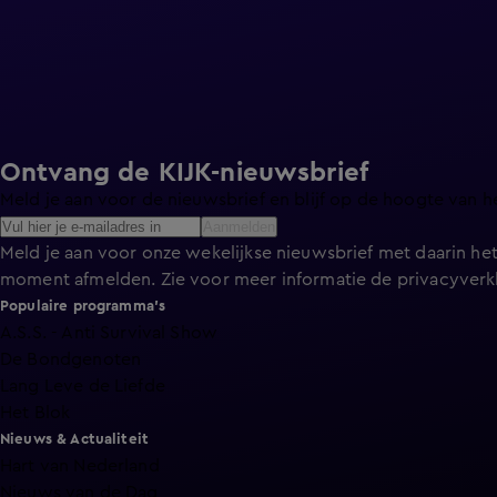
Ontvang de KIJK-nieuwsbrief
Meld je aan voor de nieuwsbrief en blijf op de hoogte van h
Aanmelden
Meld je aan voor onze wekelijkse nieuwsbrief met daarin het
moment afmelden. Zie voor meer informatie de
privacyverk
Populaire programma's
A.S.S. - Anti Survival Show
De Bondgenoten
Lang Leve de Liefde
Het Blok
Nieuws & Actualiteit
Hart van Nederland
Nieuws van de Dag