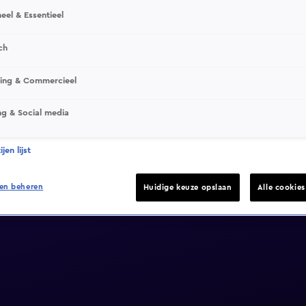
eel & Essentieel
ch
sing & Commercieel
ng & Social media
jen lijst
en beheren
Huidige keuze opslaan
Alle cookie