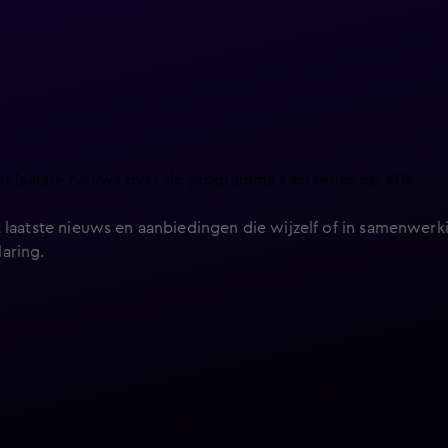
et laatste nieuws over de programma’s en series op KIJK.
 laatste nieuws en aanbiedingen die wijzelf of in samenwerki
laring
.