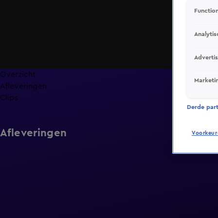
Function
Analytis
Adverti
Overzicht
Marketi
Afleveringen
Clips
Derde parti
Afleveringen
Voorkeur