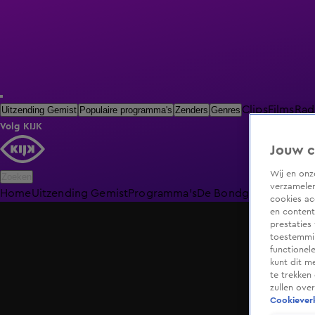
Clips
Films
Rad
Uitzending Gemist
Populaire programma's
Zenders
Genres
Volg KIJK
Jouw c
Wij en on
Zoeken
verzamelen
Home
Uitzending Gemist
Programma's
De Bondgenoten
De O
cookies ac
en content
prestaties
toestemmin
functionel
kunt dit m
te trekken
zullen ove
Cookieverk