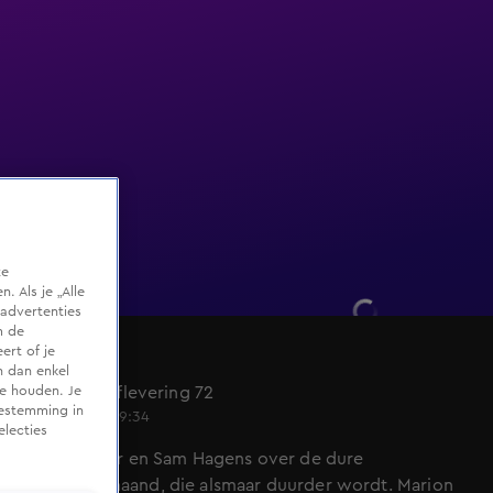
te
 Als je „Alle
advertenties
m de
ert of je
HLF8
n dan enkel
Seizoen 3, aflevering 72
te houden. Je
oestemming in
6 dec 2022, 19:34
electies
Mona Keijzer en Sam Hagens over de dure
decembermaand, die alsmaar duurder wordt. Marion