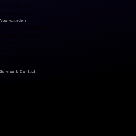
Shownieuws
Vandaag Inside
Voorwaarden
Gebruiksvoorwaarden
Cookie instellingen
Cookieverklaring
Privacyverklaring
Toegankelijkheid
Algemene voorwaarden KIJK
Service & Contact
Aanmelden voor een programma
Acties
Adverteren
Smart TV inlog
Over KIJK
Vacatures
Klantenservice
Download de KIJK app