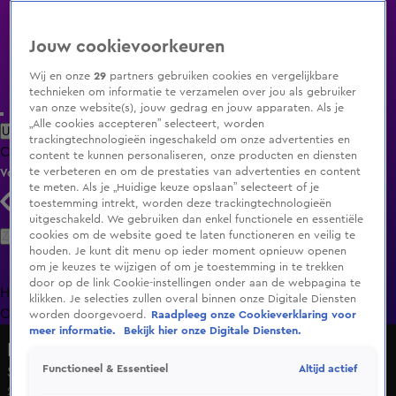
Jouw cookievoorkeuren
Wij en onze
29
partners gebruiken cookies en vergelijkbare
technieken om informatie te verzamelen over jou als gebruiker
van onze website(s), jouw gedrag en jouw apparaten. Als je
„Alle cookies accepteren” selecteert, worden
Uitzending Gemist
Populaire programma's
Zenders
Genres
trackingtechnologieën ingeschakeld om onze advertenties en
Clips
Films
Radio
Smart TV inlog
Shop
content te kunnen personaliseren, onze producten en diensten
te verbeteren en om de prestaties van advertenties en content
Volg KIJK
te meten. Als je „Huidige keuze opslaan” selecteert of je
toestemming intrekt, worden deze trackingtechnologieën
uitgeschakeld. We gebruiken dan enkel functionele en essentiële
Zoeken
cookies om de website goed te laten functioneren en veilig te
houden. Je kunt dit menu op ieder moment opnieuw openen
om je keuzes te wijzigen of om je toestemming in te trekken
door op de link Cookie-instellingen onder aan de webpagina te
Home
Uitzending Gemist
Programma's
De Bondgenoten
De
klikken. Je selecties zullen overal binnen onze Digitale Diensten
Oranjezomer
Livestreams
Shop
worden doorgevoerd.
Raadpleeg onze Cookieverklaring voor
meer informatie.
Bekijk hier onze Digitale Diensten.
HLF8
Altijd actief
Functioneel & Essentieel
Seizoen 3, aflevering 67
29 nov 2022, 19:34