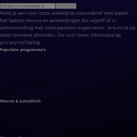
Aanmelden
Meld je aan voor onze wekelijkse nieuwsbrief met daarin
het laatste nieuws en aanbiedingen die wijzelf of in
samenwerking met onze partners organiseren. Je kunt je op
ieder moment afmelden. Zie voor meer informatie de
privacyverklaring
.
Populaire programma's
De Bondgenoten
A.S.S. - Anti Survival Show
De Oranjezomer
Mi Dushi: wat is dan liefde?
Lang Leve de Liefde
Het Blok
Nieuws & Actualiteit
Hart van Nederland
Nieuws van de Dag
Shownieuws
Vandaag Inside