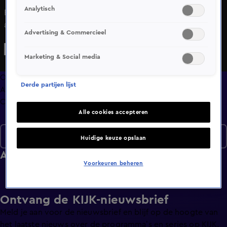
Analytisch
Bekijk aflevering 67 van HLF8 uit seizoen 3 hier. Deze
aflevering is uitgezonden op 29 november, 19:34 uur bij
Advertising & Commercieel
SBS6. HLF8 is een Amusement programma
Marketing & Social media
Overzicht
Derde partijen lijst
Afleveringen
Clips
Alle cookies accepteren
Seizoen 3
Huidige keuze opslaan
Afleveringen
Voorkeuren beheren
Ontvang de KIJK-nieuwsbrief
Meld je aan voor de nieuwsbrief en blijf op de hoogte van
het laatste nieuws over de programma’s en series op KIJK.