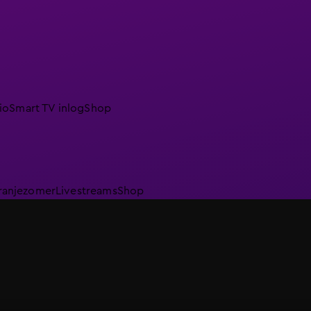
io
Smart TV inlog
Shop
ranjezomer
Livestreams
Shop