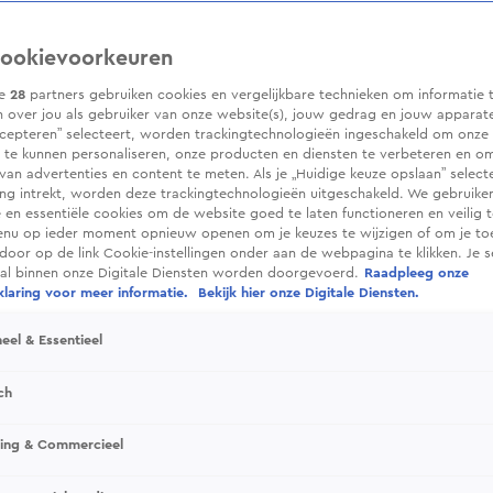
ookievoorkeuren
ze
28
partners gebruiken cookies en vergelijkbare technieken om informatie 
 over jou als gebruiker van onze website(s), jouw gedrag en jouw apparaten.
cepteren” selecteert, worden trackingtechnologieën ingeschakeld om onze 
 te kunnen personaliseren, onze producten en diensten te verbeteren en o
 van advertenties en content te meten. Als je „Huidige keuze opslaan” selecte
g intrekt, worden deze trackingtechnologieën uitgeschakeld. We gebruike
e en essentiële cookies om de website goed te laten functioneren en veilig 
enu op ieder moment opnieuw openen om je keuzes te wijzigen of om je t
 door op de link Cookie-instellingen onder aan de webpagina te klikken. Je s
ral binnen onze Digitale Diensten worden doorgevoerd.
Raadpleeg onze
laring voor meer informatie.
Bekijk hier onze Digitale Diensten.
eel & Essentieel
ch
sing & Commercieel