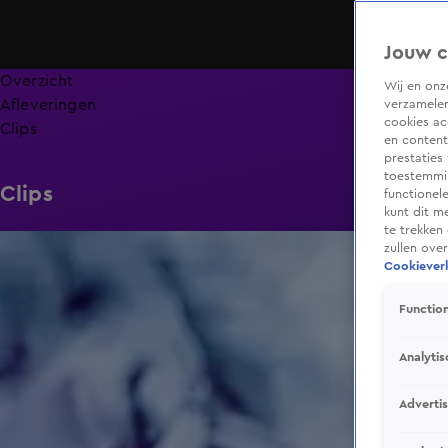
Jouw c
Overzicht
Wij en on
Afleveringen
verzamelen
cookies ac
Clips
en content
prestaties
toestemmin
Clips
functionel
kunt dit m
te trekken
2:13
zullen ove
Cookieverk
Function
Analytis
Adverti