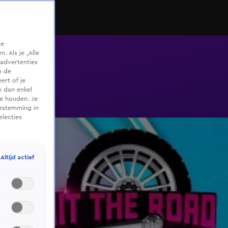
te
 Als je „Alle
advertenties
m de
ert of je
n dan enkel
te houden. Je
oestemming in
electies
Altijd actief