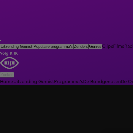
Clips
Films
Rad
Uitzending Gemist
Populaire programma's
Zenders
Genres
Volg KIJK
Zoeken
Home
Uitzending Gemist
Programma's
De Bondgenoten
De O