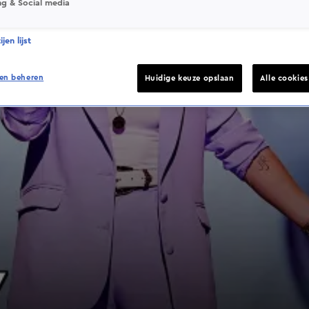
ng & Social media
jen lijst
en beheren
Huidige keuze opslaan
Alle cookie