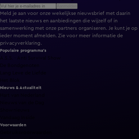
Aanmelden
Meld je aan voor onze wekelijkse nieuwsbrief met daarin
het laatste nieuws en aanbiedingen die wijzelf of in
samenwerking met onze partners organiseren. Je kunt je op
ieder moment afmelden. Zie voor meer informatie de
privacyverklaring
.
Populaire programma's
A.S.S. - Anti Survival Show
De Bondgenoten
Lang Leve de Liefde
Het Blok
Nieuws & Actualiteit
Hart van Nederland
Nieuws van de Dag
Shownieuws
Vandaag Inside
Voorwaarden
Gebruiksvoorwaarden