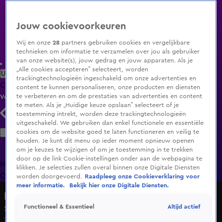
Jouw cookievoorkeuren
Wij en onze
28
partners gebruiken cookies en vergelijkbare
technieken om informatie te verzamelen over jou als gebruiker
van onze website(s), jouw gedrag en jouw apparaten. Als je
„Alle cookies accepteren” selecteert, worden
Uitzending Gemist
Populaire programma's
Zenders
Genres
trackingtechnologieën ingeschakeld om onze advertenties en
Clips
Films
Radio
Smart TV inlog
Shop
content te kunnen personaliseren, onze producten en diensten
te verbeteren en om de prestaties van advertenties en content
Volg KIJK
te meten. Als je „Huidige keuze opslaan” selecteert of je
toestemming intrekt, worden deze trackingtechnologieën
uitgeschakeld. We gebruiken dan enkel functionele en essentiële
Zoeken
cookies om de website goed te laten functioneren en veilig te
houden. Je kunt dit menu op ieder moment opnieuw openen
om je keuzes te wijzigen of om je toestemming in te trekken
door op de link Cookie-instellingen onder aan de webpagina te
Home
Uitzending Gemist
Programma's
De Bondgenoten
De
klikken. Je selecties zullen overal binnen onze Digitale Diensten
Oranjezomer
Livestreams
Shop
worden doorgevoerd.
Raadpleeg onze Cookieverklaring voor
meer informatie.
Bekijk hier onze Digitale Diensten.
Hit the Road
Altijd actief
Functioneel & Essentieel
Seizoen 1, aflevering 4
26 sep 2020, 21:30