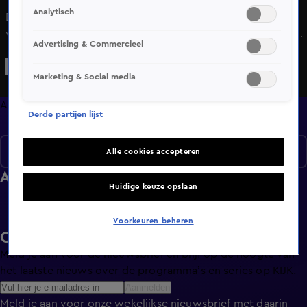
Analytisch
Deze week weer vier verschillende bakkers en vier
verschillende thema's: Er wordt niet gelet op calorieën in
Advertising & Commercieel
het thema Bourgondisch, juist weer wel in een Marokkaans
Keto high tea, daarna een sprookjes high tea in het thema
Marketing & Social media
Magisch en als laatste worden de gasten ontvangen op
Nigeriaanse wijze. Alles wordt uit de bakkast getrokken
Afleveringen
Derde partijen lijst
voor de beste high tea van de week.
Seizoen 1
Alle cookies accepteren
Afleveringen
Huidige keuze opslaan
Voorkeuren beheren
Ontvang de KIJK-nieuwsbrief
Meld je aan voor de nieuwsbrief en blijf op de hoogte van
het laatste nieuws over de programma’s en series op KIJK.
Aanmelden
Meld je aan voor onze wekelijkse nieuwsbrief met daarin