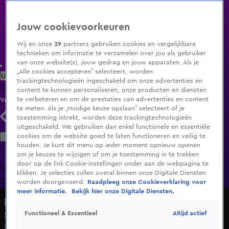
Jouw cookievoorkeuren
Wij en onze
29
partners gebruiken cookies en vergelijkbare
technieken om informatie te verzamelen over jou als gebruiker
van onze website(s), jouw gedrag en jouw apparaten. Als je
„Alle cookies accepteren” selecteert, worden
Uitzending Gemist
Populaire programma's
Zenders
Genres
trackingtechnologieën ingeschakeld om onze advertenties en
Clips
Films
Radio
Smart TV inlog
Shop
content te kunnen personaliseren, onze producten en diensten
te verbeteren en om de prestaties van advertenties en content
Volg KIJK
te meten. Als je „Huidige keuze opslaan” selecteert of je
toestemming intrekt, worden deze trackingtechnologieën
uitgeschakeld. We gebruiken dan enkel functionele en essentiële
Zoeken
cookies om de website goed te laten functioneren en veilig te
houden. Je kunt dit menu op ieder moment opnieuw openen
om je keuzes te wijzigen of om je toestemming in te trekken
door op de link Cookie-instellingen onder aan de webpagina te
Home
Uitzending Gemist
Programma's
De Bondgenoten
De
klikken. Je selecties zullen overal binnen onze Digitale Diensten
Oranjezomer
Livestreams
Shop
worden doorgevoerd.
Raadpleeg onze Cookieverklaring voor
meer informatie.
Bekijk hier onze Digitale Diensten.
High Tea Challenge
Altijd actief
Functioneel & Essentieel
Seizoen 1, aflevering 33
21 apr 2022, 19:55