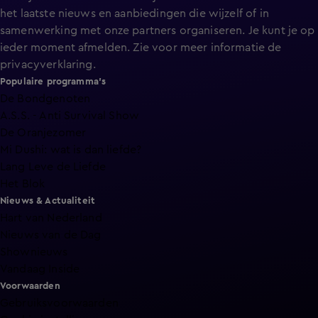
het laatste nieuws en aanbiedingen die wijzelf of in
samenwerking met onze partners organiseren. Je kunt je op
ieder moment afmelden. Zie voor meer informatie de
privacyverklaring
.
Populaire programma's
De Bondgenoten
A.S.S. - Anti Survival Show
De Oranjezomer
Mi Dushi: wat is dan liefde?
Lang Leve de Liefde
Het Blok
Nieuws & Actualiteit
Hart van Nederland
Nieuws van de Dag
Shownieuws
Vandaag Inside
Voorwaarden
Gebruiksvoorwaarden