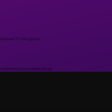
io
Smart TV inlog
Shop
ranjezomer
Livestreams
Shop