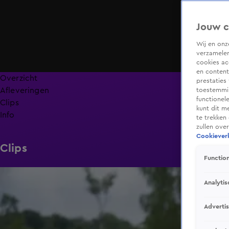
Jouw c
Wij en on
verzamelen
cookies ac
en content
Overzicht
prestaties
Afleveringen
toestemmin
functionel
Clips
kunt dit m
Info
te trekken
zullen ove
Cookieverk
Clips
Function
0:52
Analytis
Adverti