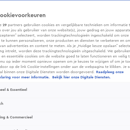
ookievoorkeuren
ze
29
partners gebruiken cookies en vergelijkbare technieken om informatie 
 over jou als gebruiker van onze website(s), jouw gedrag en jouw apparaten.
cepteren” selecteert, worden trackingtechnologieën ingeschakeld om onze 
 te kunnen personaliseren, onze producten en diensten te verbeteren en o
 van advertenties en content te meten. Als je „Huidige keuze opslaan” selecte
g intrekt, worden deze trackingtechnologieën uitgeschakeld. We gebruike
e en essentiële cookies om de website goed te laten functioneren en veilig 
enu op ieder moment opnieuw openen om je keuzes te wijzigen of om je t
 door op de link Cookie-instellingen onder aan de webpagina te klikken. Je s
ral binnen onze Digitale Diensten worden doorgevoerd.
Raadpleeg onze
laring voor meer informatie.
Bekijk hier onze Digitale Diensten.
eel & Essentieel
ch
sing & Commercieel