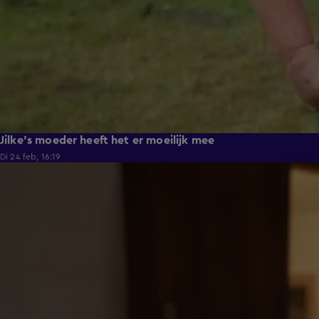
Jilke's moeder heeft het er moeilijk mee
Di 24 feb, 16:19
4:18