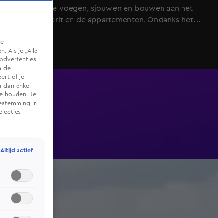
aannemer. Ze voegen, sjouwen en bouwen aan het
terras, de oprit en de appartementen. Ondanks het
harde werken en temperaturen van 30 graden, loopt
te
de planning flink uit. De keukens worden uiteindelijk
 Als je „Alle
geschrapt om kosten te besparen. De mannen voelen
advertenties
de financiële druk, want er komt geen euro binnen.
m de
ert of je
Toch houden ze de moed erin: “Dan doen we gewoon
n dan enkel
crowdfunding!”
te houden. Je
oestemming in
electies
Altijd actief