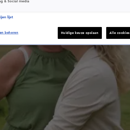
ng & Social media
jen lijst
en beheren
Huidige keuze opslaan
Alle cookie