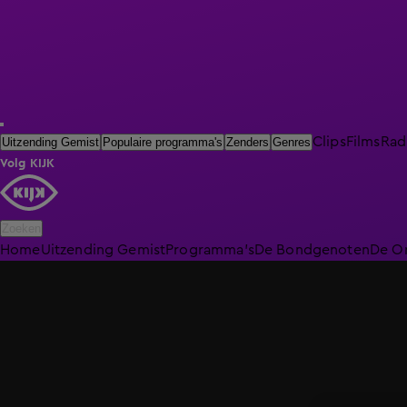
Clips
Films
Rad
Uitzending Gemist
Populaire programma's
Zenders
Genres
Volg KIJK
Zoeken
Home
Uitzending Gemist
Programma's
De Bondgenoten
De O