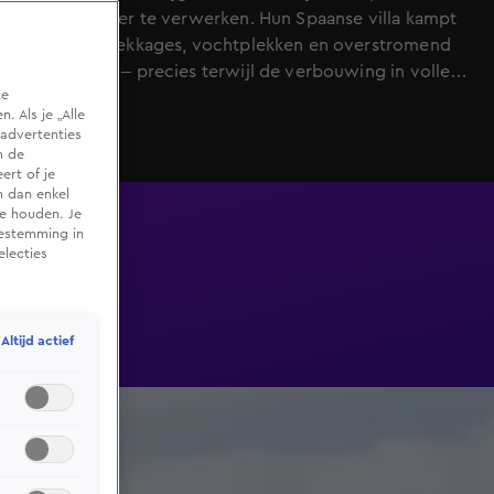
flinke domper te verwerken. Hun Spaanse villa kampt
met zware lekkages, vochtplekken en overstromend
regenwater – precies terwijl de verbouwing in volle
te
gang is. Terwijl ze proberen te besparen door hout te
 Als je „Alle
hergebruiken, zorgt het noodweer ervoor dat de
advertenties
plannen vertragen. En dan blijkt communiceren met
m de
ert of je
de lokale aannemers en obers óók nog lastiger dan
n dan enkel
gedacht. Lukt het de mannen om ondanks alles hun
te houden. Je
droom-B&B op tijd klaar te krijgen?
oestemming in
electies
Altijd actief