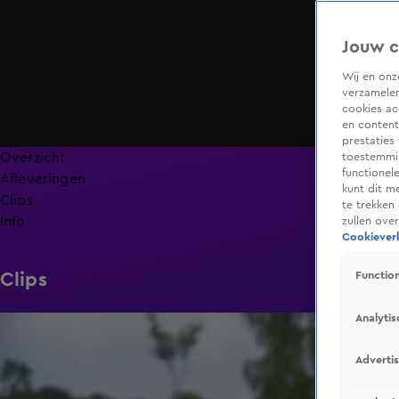
Jouw c
Wij en on
verzamelen
cookies ac
en content
prestaties
Overzicht
toestemmin
functionel
Afleveringen
kunt dit m
Clips
te trekken
Info
zullen ove
Cookieverk
Clips
Function
Analytis
0:52
Adverti