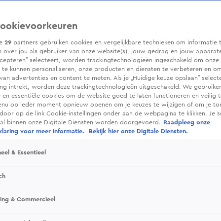
ookievoorkeuren
ze
29
partners gebruiken cookies en vergelijkbare technieken om informatie 
 over jou als gebruiker van onze website(s), jouw gedrag en jouw apparaten.
cepteren” selecteert, worden trackingtechnologieën ingeschakeld om onze 
 te kunnen personaliseren, onze producten en diensten te verbeteren en o
 van advertenties en content te meten. Als je „Huidige keuze opslaan” selecte
g intrekt, worden deze trackingtechnologieën uitgeschakeld. We gebruike
e en essentiële cookies om de website goed te laten functioneren en veilig 
enu op ieder moment opnieuw openen om je keuzes te wijzigen of om je t
 door op de link Cookie-instellingen onder aan de webpagina te klikken. Je s
ral binnen onze Digitale Diensten worden doorgevoerd.
Raadpleeg onze
laring voor meer informatie.
Bekijk hier onze Digitale Diensten.
eel & Essentieel
ch
sing & Commercieel