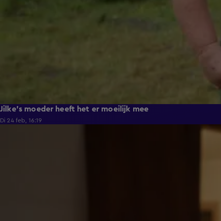
Jilke's moeder heeft het er moeilijk mee
Di 24 feb, 16:19
4:18