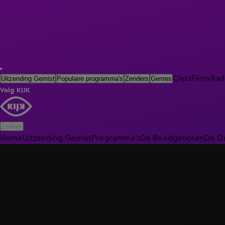
Clips
Films
Rad
Uitzending Gemist
Populaire programma's
Zenders
Genres
Volg KIJK
Zoeken
Home
Uitzending Gemist
Programma's
De Bondgenoten
De O