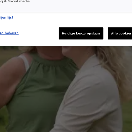
ng & Social media
jen lijst
en beheren
Huidige keuze opslaan
Alle cookie