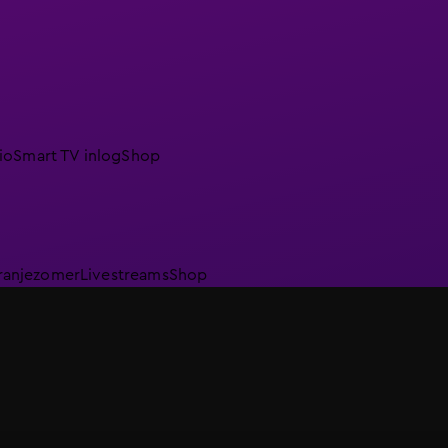
io
Smart TV inlog
Shop
ranjezomer
Livestreams
Shop