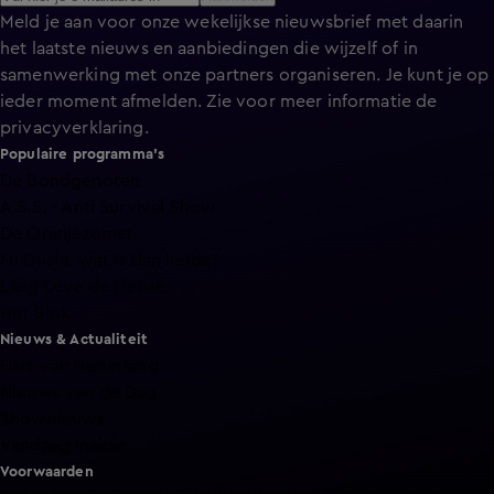
Meld je aan voor onze wekelijkse nieuwsbrief met daarin
het laatste nieuws en aanbiedingen die wijzelf of in
samenwerking met onze partners organiseren. Je kunt je op
ieder moment afmelden. Zie voor meer informatie de
privacyverklaring
.
Populaire programma's
De Bondgenoten
A.S.S. - Anti Survival Show
De Oranjezomer
Mi Dushi: wat is dan liefde?
Lang Leve de Liefde
Het Blok
Nieuws & Actualiteit
Hart van Nederland
Nieuws van de Dag
Shownieuws
Vandaag Inside
Voorwaarden