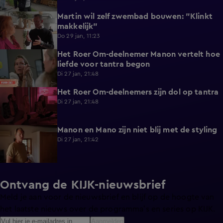
Martin wil zelf zwembad bouwen: "Klinkt
0:23
makkelijk"
Do 29 jan, 11:23
Het Roer Om-deelnemer Manon vertelt hoe
0:44
liefde voor tantra begon
Di 27 jan, 21:48
Het Roer Om-deelnemers zijn dol op tantra
0:33
Di 27 jan, 21:48
Manon en Mano zijn niet blij met de styling
0:40
Di 27 jan, 21:42
Ontvang de KIJK-nieuwsbrief
Meld je aan voor de nieuwsbrief en blijf op de hoogte van
het laatste nieuws over de programma’s en series op KIJK.
Aanmelden