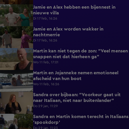
Jamie en Alex hebben een bijennest in
0:42
nieuwe villa
Di 17 feb, 16:26
Jamie en Alex worden wakker in
0:46
nachtmerrie
Di 17 feb, 16:26
Martin kan niet tegen de zon: "Veel mensen
0:30
snappen niet dat hierheen ga"
Wo 11 feb, 17:01
Martin en Jojanneke nemen emotioneel
0:53
afscheid van hun boot
Wo 11 feb, 16:26
Sandra over bijbaan: "Voorkeur gaat uit
0:55
naar Italiaan, niet naar buitenlander"
Do 29 jan, 11:29
Sandra en Martin komen terecht in Italiaans
0:41
'spookdorp'
Do 29 jan, 11:23