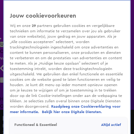
Jouw cookievoorkeuren
Wij en onze
29
partners gebruiken cookies en vergelijkbare
technieken om informatie te verzamelen over jou als gebruiker
van onze website(s), jouw gedrag en jouw apparaten. Als je
„Alle cookies accepteren” selecteert, worden
Uitzending Gemist
Populaire programma's
Zenders
Genres
trackingtechnologieën ingeschakeld om onze advertenties en
Clips
Films
Radio
Smart TV inlog
Shop
content te kunnen personaliseren, onze producten en diensten
te verbeteren en om de prestaties van advertenties en content
Volg KIJK
te meten. Als je „Huidige keuze opslaan” selecteert of je
toestemming intrekt, worden deze trackingtechnologieën
uitgeschakeld. We gebruiken dan enkel functionele en essentiële
Zoeken
cookies om de website goed te laten functioneren en veilig te
houden. Je kunt dit menu op ieder moment opnieuw openen
om je keuzes te wijzigen of om je toestemming in te trekken
door op de link Cookie-instellingen onder aan de webpagina te
Home
Uitzending Gemist
Programma's
De Bondgenoten
De
klikken. Je selecties zullen overal binnen onze Digitale Diensten
Oranjezomer
Livestreams
Shop
worden doorgevoerd.
Raadpleeg onze Cookieverklaring voor
meer informatie.
Bekijk hier onze Digitale Diensten.
Het Roer Om
Altijd actief
Functioneel & Essentieel
Roy en Ivo: 'Welkom op de vrijmarkt!' in Spanje
27 mrt 2025, 11:53