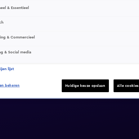
eel & Essentieel
ch
sing & Commercieel
ng & Social media
jen lijst
en beheren
Huidige keuze opslaan
Alle cookie