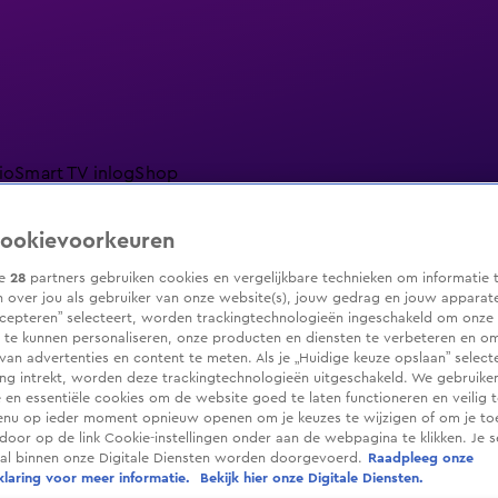
io
Smart TV inlog
Shop
ookievoorkeuren
ze
28
partners gebruiken cookies en vergelijkbare technieken om informatie 
 over jou als gebruiker van onze website(s), jouw gedrag en jouw apparaten.
ranjezomer
Livestreams
Shop
cepteren” selecteert, worden trackingtechnologieën ingeschakeld om onze 
 te kunnen personaliseren, onze producten en diensten te verbeteren en o
 van advertenties en content te meten. Als je „Huidige keuze opslaan” selecte
g intrekt, worden deze trackingtechnologieën uitgeschakeld. We gebruike
e en essentiële cookies om de website goed te laten functioneren en veilig 
enu op ieder moment opnieuw openen om je keuzes te wijzigen of om je t
 door op de link Cookie-instellingen onder aan de webpagina te klikken. Je s
ral binnen onze Digitale Diensten worden doorgevoerd.
Raadpleeg onze
laring voor meer informatie.
Bekijk hier onze Digitale Diensten.