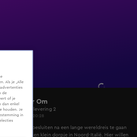
te
 Als je „Alle
advertenties
m de
ert of je
Het Roer Om
n dan enkel
Seizoen 7, aflevering 2
te houden. Je
oestemming in
10 sep 2025, 20:28
electies
Erik en Lisa besluiten na een lange wereldreis te gaan
settelen in een klein dorpje in Noord-Italië. Hier willen