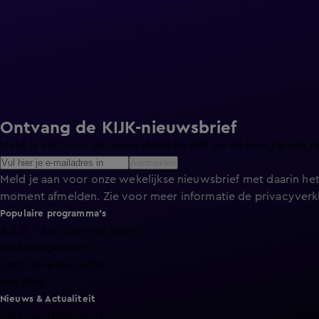
Ontvang de KIJK-nieuwsbrief
Meld je aan voor de nieuwsbrief en blijf op de hoogte van h
Aanmelden
Meld je aan voor onze wekelijkse nieuwsbrief met daarin het
moment afmelden. Zie voor meer informatie de
privacyverk
Populaire programma's
A.S.S. - Anti Survival Show
De Bondgenoten
Lang Leve de Liefde
Het Blok
Nieuws & Actualiteit
Hart van Nederland