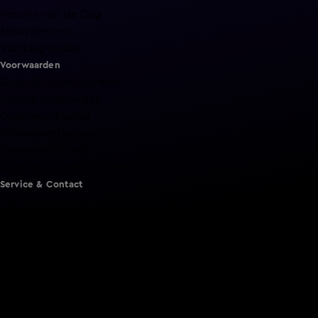
Nieuws van de Dag
Shownieuws
Vandaag Inside
Voorwaarden
Gebruiksvoorwaarden
Cookie instellingen
Cookieverklaring
Privacyverklaring
Toegankelijkheid
Algemene voorwaarden KIJK
Service & Contact
Aanmelden voor een programma
Acties
Adverteren
Smart TV inlog
Over KIJK
Vacatures
Klantenservice