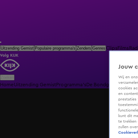
Clips
Films
Rad
Uitzending Gemist
Populaire programma's
Zenders
Genres
Volg KIJK
Jouw c
Wij en on
Zoeken
verzamelen
Home
Uitzending Gemist
Programma's
De Bondgenoten
De O
cookies ac
en content
prestaties
toestemmin
functionel
kunt dit m
te trekken
zullen ove
Cookieverk