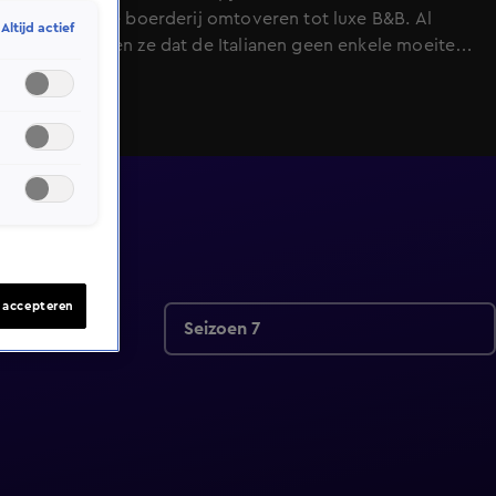
ze een oude boerderij omtoveren tot luxe B&B. Al
Altijd actief
gauw merken ze dat de Italianen geen enkele moeite
voor ze doen, waardoor de verbouwing gigantisch
uitloopt en de deadline steeds verder verschuift.
s accepteren
Seizoen 7