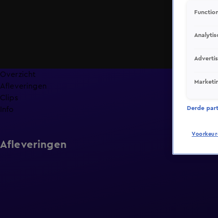
Function
Analytis
Adverti
Overzicht
Marketi
Afleveringen
Clips
Derde parti
Info
Voorkeur
Afleveringen