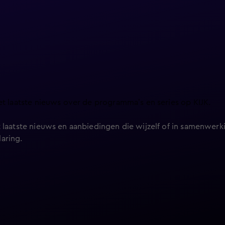
et laatste nieuws over de programma’s en series op KIJK.
 laatste nieuws en aanbiedingen die wijzelf of in samenwerki
laring
.