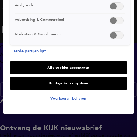
Analytisch
Sam van Royen, Nicky van der Gijp, Maurice Steijn en
Ronald Molendijk bespreken het laatste nieuws rondom
Advertising & Commercieel
het WK voetbal: Van Gaal stopt per direct bij Ajax en de
toekomstplannen van Maurice Steijn.
Marketing & Social media
Overzicht
Derde partijen lijst
Afleveringen
Clips
Alle cookies accepteren
Info
Huidige keuze opslaan
Seizoen 1
Voorkeuren beheren
Afleveringen
Ontvang de KIJK-nieuwsbrief
Meld je aan voor de nieuwsbrief en blijf op de hoogte van