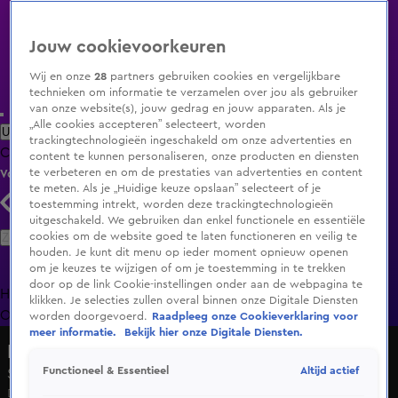
Jouw cookievoorkeuren
Wij en onze
28
partners gebruiken cookies en vergelijkbare
technieken om informatie te verzamelen over jou als gebruiker
van onze website(s), jouw gedrag en jouw apparaten. Als je
„Alle cookies accepteren” selecteert, worden
Uitzending Gemist
Populaire programma's
Zenders
Genres
trackingtechnologieën ingeschakeld om onze advertenties en
Clips
Films
Radio
Smart TV inlog
Shop
content te kunnen personaliseren, onze producten en diensten
te verbeteren en om de prestaties van advertenties en content
Volg KIJK
te meten. Als je „Huidige keuze opslaan” selecteert of je
toestemming intrekt, worden deze trackingtechnologieën
uitgeschakeld. We gebruiken dan enkel functionele en essentiële
Zoeken
cookies om de website goed te laten functioneren en veilig te
houden. Je kunt dit menu op ieder moment opnieuw openen
om je keuzes te wijzigen of om je toestemming in te trekken
door op de link Cookie-instellingen onder aan de webpagina te
Home
Uitzending Gemist
Programma's
De Bondgenoten
De
klikken. Je selecties zullen overal binnen onze Digitale Diensten
Oranjezomer
Livestreams
Shop
worden doorgevoerd.
Raadpleeg onze Cookieverklaring voor
meer informatie.
Bekijk hier onze Digitale Diensten.
Het Oranje Café
Altijd actief
Functioneel & Essentieel
Seizoen 1, aflevering 22
Do 2 juli, 16:58