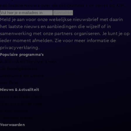
het laatste nieuws over de programma’s en series op KIJK.
Aanmelden
Meld je aan voor onze wekelijkse nieuwsbrief met daarin
het laatste nieuws en aanbiedingen die wijzelf of in
samenwerking met onze partners organiseren. Je kunt je op
ieder moment afmelden. Zie voor meer informatie de
privacyverklaring
.
Populaire programma's
A.S.S. - Anti Survival Show
De Bondgenoten
Lang Leve de Liefde
Het Blok
Nieuws & Actualiteit
Hart van Nederland
Nieuws van de Dag
Shownieuws
Vandaag Inside
Voorwaarden