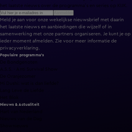
het laatste nieuws over de programma’s en series op KIJK.
Aanmelden
Meld je aan voor onze wekelijkse nieuwsbrief met daarin
het laatste nieuws en aanbiedingen die wijzelf of in
samenwerking met onze partners organiseren. Je kunt je op
ieder moment afmelden. Zie voor meer informatie de
privacyverklaring
.
Populaire programma's
De Bondgenoten
A.S.S. - Anti Survival Show
De Oranjezomer
Mi Dushi: wat is dan liefde?
Lang Leve de Liefde
Het Blok
Nieuws & Actualiteit
Hart van Nederland
Nieuws van de Dag
Shownieuws