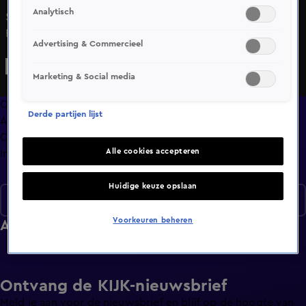
Analytisch
Sam van Royen, Nicky van der Gijp, Marco van Ginkel en
Ronald Molendijk bespreken het laatste nieuws rondom
Advertising & Commercieel
het WK voetbal: het verhitte duel tussen Argentinië en
Egypte en Blind keert terug bij Ajax.
Marketing & Social media
Overzicht
Derde partijen lijst
Afleveringen
Clips
Alle cookies accepteren
Info
Huidige keuze opslaan
Seizoen 1
Voorkeuren beheren
Afleveringen
Ontvang de KIJK-nieuwsbrief
Meld je aan voor de nieuwsbrief en blijf op de hoogte van