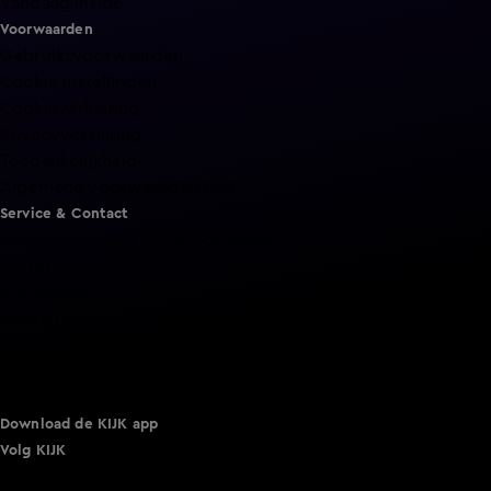
Vandaag Inside
Voorwaarden
Gebruiksvoorwaarden
Cookie instellingen
Cookieverklaring
Privacyverklaring
Toegankelijkheid
Algemene voorwaarden KIJK
Service & Contact
Aanmelden voor een programma
Acties
Adverteren
Smart TV inlog
Over KIJK
Vacatures
Klantenservice
Download de KIJK app
Volg KIJK
©
2026 Talpa Network. Alle rechten voorbehouden. Geen