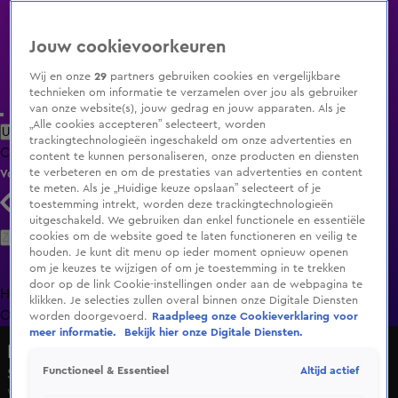
Jouw cookievoorkeuren
Wij en onze
29
partners gebruiken cookies en vergelijkbare
technieken om informatie te verzamelen over jou als gebruiker
van onze website(s), jouw gedrag en jouw apparaten. Als je
„Alle cookies accepteren” selecteert, worden
Uitzending Gemist
Populaire programma's
Zenders
Genres
trackingtechnologieën ingeschakeld om onze advertenties en
Clips
Films
Radio
Smart TV inlog
Shop
content te kunnen personaliseren, onze producten en diensten
te verbeteren en om de prestaties van advertenties en content
Volg KIJK
te meten. Als je „Huidige keuze opslaan” selecteert of je
toestemming intrekt, worden deze trackingtechnologieën
uitgeschakeld. We gebruiken dan enkel functionele en essentiële
Zoeken
cookies om de website goed te laten functioneren en veilig te
houden. Je kunt dit menu op ieder moment opnieuw openen
om je keuzes te wijzigen of om je toestemming in te trekken
door op de link Cookie-instellingen onder aan de webpagina te
Home
Uitzending Gemist
Programma's
De Bondgenoten
De
klikken. Je selecties zullen overal binnen onze Digitale Diensten
Oranjezomer
Livestreams
Shop
worden doorgevoerd.
Raadpleeg onze Cookieverklaring voor
meer informatie.
Bekijk hier onze Digitale Diensten.
Het Oranje Café
Altijd actief
Functioneel & Essentieel
Seizoen 1, aflevering 28
Wo 8 juli, 16:59