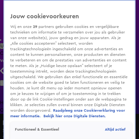
Jouw cookievoorkeuren
Wij en onze
29
partners gebruiken cookies en vergelijkbare
technieken om informatie te verzamelen over jou als gebruiker
van onze website(s), jouw gedrag en jouw apparaten. Als je
„Alle cookies accepteren” selecteert, worden
Uitzending Gemist
Populaire programma's
Zenders
Genres
trackingtechnologieën ingeschakeld om onze advertenties en
Clips
Films
Radio
Smart TV inlog
Shop
content te kunnen personaliseren, onze producten en diensten
te verbeteren en om de prestaties van advertenties en content
Volg KIJK
te meten. Als je „Huidige keuze opslaan” selecteert of je
toestemming intrekt, worden deze trackingtechnologieën
uitgeschakeld. We gebruiken dan enkel functionele en essentiële
Zoeken
cookies om de website goed te laten functioneren en veilig te
houden. Je kunt dit menu op ieder moment opnieuw openen
om je keuzes te wijzigen of om je toestemming in te trekken
door op de link Cookie-instellingen onder aan de webpagina te
Home
Uitzending Gemist
Programma's
De Bondgenoten
De
klikken. Je selecties zullen overal binnen onze Digitale Diensten
Oranjezomer
Livestreams
Shop
worden doorgevoerd.
Raadpleeg onze Cookieverklaring voor
meer informatie.
Bekijk hier onze Digitale Diensten.
Het Jachtseizoen
Altijd actief
Functioneel & Essentieel
Seizoen 8, aflevering 2
18 nov 2023, 16:00