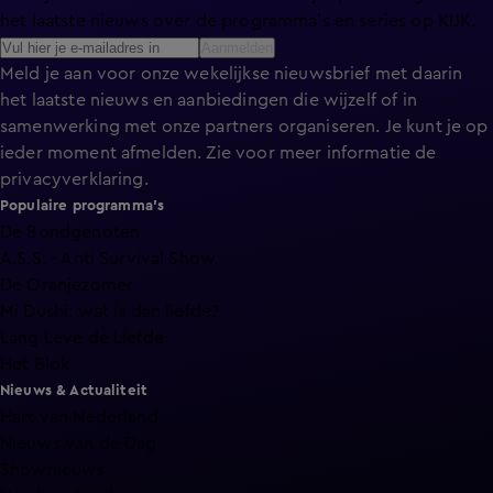
het laatste nieuws over de programma’s en series op KIJK.
Aanmelden
Meld je aan voor onze wekelijkse nieuwsbrief met daarin
het laatste nieuws en aanbiedingen die wijzelf of in
samenwerking met onze partners organiseren. Je kunt je op
ieder moment afmelden. Zie voor meer informatie de
privacyverklaring
.
Populaire programma's
De Bondgenoten
A.S.S. - Anti Survival Show
De Oranjezomer
Mi Dushi: wat is dan liefde?
Lang Leve de Liefde
Het Blok
Nieuws & Actualiteit
Hart van Nederland
Nieuws van de Dag
Shownieuws