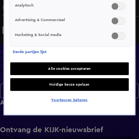
Analytisch
Na een mislukte eerste poging, neemt Bilal deze keer zijn
vriend Iliass mee voor revanche in Het Jachtseizoen. Lukt
Advertising & Commercieel
het de boys om tijdens de hardcore versie twee uur uit
handen te blijven van Giel, Thomas en Stefan?
Marketing & Social media
Overzicht
Derde partijen lijst
Afleveringen
Clips
Alle cookies accepteren
Info
Huidige keuze opslaan
Seizoen 8
Voorkeuren beheren
Afleveringen
Ontvang de KIJK-nieuwsbrief
Meld je aan voor de nieuwsbrief en blijf op de hoogte van