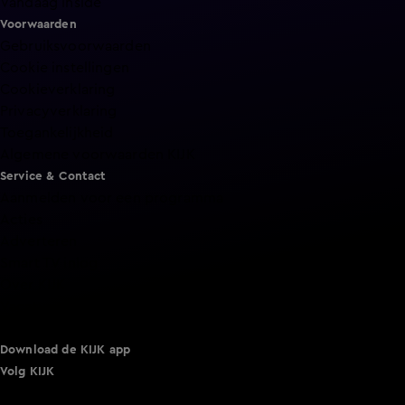
Vandaag Inside
Voorwaarden
Gebruiksvoorwaarden
Cookie instellingen
Cookieverklaring
Privacyverklaring
Toegankelijkheid
Algemene voorwaarden KIJK
Service & Contact
Aanmelden voor een programma
Acties
Adverteren
Smart TV inlog
Over KIJK
Vacatures
Klantenservice
Download de KIJK app
Volg KIJK
©
2026 Talpa Network. Alle rechten voorbehouden. Geen