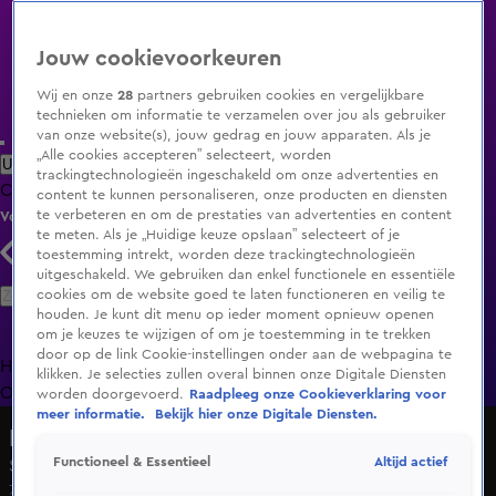
Jouw cookievoorkeuren
Wij en onze
28
partners gebruiken cookies en vergelijkbare
technieken om informatie te verzamelen over jou als gebruiker
van onze website(s), jouw gedrag en jouw apparaten. Als je
„Alle cookies accepteren” selecteert, worden
Uitzending Gemist
Populaire programma's
Zenders
Genres
trackingtechnologieën ingeschakeld om onze advertenties en
Clips
Films
Radio
Smart TV inlog
Shop
content te kunnen personaliseren, onze producten en diensten
te verbeteren en om de prestaties van advertenties en content
Volg KIJK
te meten. Als je „Huidige keuze opslaan” selecteert of je
toestemming intrekt, worden deze trackingtechnologieën
uitgeschakeld. We gebruiken dan enkel functionele en essentiële
Zoeken
cookies om de website goed te laten functioneren en veilig te
houden. Je kunt dit menu op ieder moment opnieuw openen
om je keuzes te wijzigen of om je toestemming in te trekken
door op de link Cookie-instellingen onder aan de webpagina te
Home
Uitzending Gemist
Programma's
De Bondgenoten
De
klikken. Je selecties zullen overal binnen onze Digitale Diensten
Oranjezomer
Livestreams
Shop
worden doorgevoerd.
Raadpleeg onze Cookieverklaring voor
meer informatie.
Bekijk hier onze Digitale Diensten.
Het Jaar van...
Altijd actief
Functioneel & Essentieel
Seizoen 2, aflevering 17
7 feb 2025, 20:28