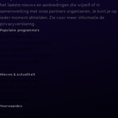
het laatste nieuws en aanbiedingen die wijzelf of in
samenwerking met onze partners organiseren. Je kunt je op
ieder moment afmelden. Zie voor meer informatie de
privacyverklaring
.
Populaire programma's
De Bondgenoten
A.S.S. - Anti Survival Show
De Oranjezomer
Mi Dushi: wat is dan liefde?
Lang Leve de Liefde
Het Blok
Nieuws & Actualiteit
Hart van Nederland
Nieuws van de Dag
Shownieuws
Vandaag Inside
Voorwaarden
Gebruiksvoorwaarden