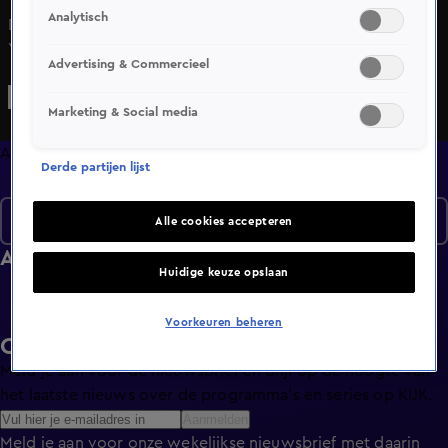
Analytisch
De allereerste viral video's door de oprichting van
Youtube. We zijn allemaal in de ban van eierkoeken als
Advertising & Commercieel
Sonja Bakker haar eerste kookboek uitbrengt. De Toppers
staan voor het eerst samen op het podium en vragen we
Marketing & Social media
ons massaal af: watskeburt??
Afleveringen
Derde partijen lijst
Seizoen 2
Alle cookies accepteren
Afleveringen
Huidige keuze opslaan
Voorkeuren beheren
Ontvang de KIJK-nieuwsbrief
Meld je aan voor de nieuwsbrief en blijf op de hoogte van
het laatste nieuws over de programma’s en series op KIJK.
Aanmelden
Meld je aan voor onze wekelijkse nieuwsbrief met daarin