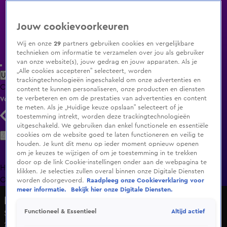
Jouw cookievoorkeuren
Wij en onze
29
partners gebruiken cookies en vergelijkbare
technieken om informatie te verzamelen over jou als gebruiker
van onze website(s), jouw gedrag en jouw apparaten. Als je
„Alle cookies accepteren” selecteert, worden
Uitzending Gemist
Populaire programma's
Zenders
Genres
trackingtechnologieën ingeschakeld om onze advertenties en
Clips
Films
Radio
Smart TV inlog
Shop
content te kunnen personaliseren, onze producten en diensten
te verbeteren en om de prestaties van advertenties en content
Volg KIJK
te meten. Als je „Huidige keuze opslaan” selecteert of je
toestemming intrekt, worden deze trackingtechnologieën
uitgeschakeld. We gebruiken dan enkel functionele en essentiële
Zoeken
cookies om de website goed te laten functioneren en veilig te
houden. Je kunt dit menu op ieder moment opnieuw openen
om je keuzes te wijzigen of om je toestemming in te trekken
door op de link Cookie-instellingen onder aan de webpagina te
Home
Uitzending Gemist
Programma's
De Bondgenoten
De
klikken. Je selecties zullen overal binnen onze Digitale Diensten
Oranjezomer
Livestreams
Shop
worden doorgevoerd.
Raadpleeg onze Cookieverklaring voor
meer informatie.
Bekijk hier onze Digitale Diensten.
Het Jaar van...
Altijd actief
Functioneel & Essentieel
Seizoen 1, aflevering 7
27 okt 2023, 20:27