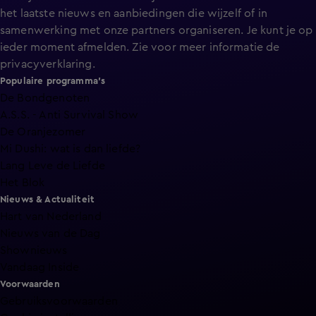
het laatste nieuws en aanbiedingen die wijzelf of in
samenwerking met onze partners organiseren. Je kunt je op
ieder moment afmelden. Zie voor meer informatie de
privacyverklaring
.
Populaire programma's
De Bondgenoten
A.S.S. - Anti Survival Show
De Oranjezomer
Mi Dushi: wat is dan liefde?
Lang Leve de Liefde
Het Blok
Nieuws & Actualiteit
Hart van Nederland
Nieuws van de Dag
Shownieuws
Vandaag Inside
Voorwaarden
Gebruiksvoorwaarden