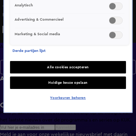
Analytisch
Televisiegrootheden Catherine Keyl, Toine van
Peperstraten en Jan de Hoop blikken samen met andere
Advertising & Commercieel
BN'ers terug op het jaar 1986. We staan stil bij de ramp in
kerncentrale Tsjernobyl, laten oude tijden herleven met de
Marketing & Social media
tv-serie 'Miami Vice' en zien hoe Prins Willem-Alexander in
de armen van zijn ouders valt na het finishen van de
Afleveringen
Derde partijen lijst
Elfstedentocht.
Seizoen 1
Alle cookies accepteren
Afleveringen
Huidige keuze opslaan
Voorkeuren beheren
Ontvang de KIJK-nieuwsbrief
Meld je aan voor de nieuwsbrief en blijf op de hoogte van
het laatste nieuws over de programma’s en series op KIJK.
Aanmelden
Meld je aan voor onze wekelijkse nieuwsbrief met daarin