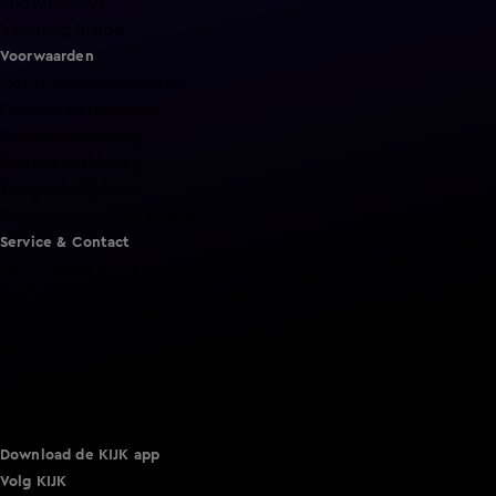
Shownieuws
Vandaag Inside
Voorwaarden
Gebruiksvoorwaarden
Cookie instellingen
Cookieverklaring
Privacyverklaring
Toegankelijkheid
Algemene voorwaarden KIJK
Service & Contact
Aanmelden voor een programma
Acties
Adverteren
Smart TV inlog
Over KIJK
Vacatures
Klantenservice
Download de KIJK app
Volg KIJK