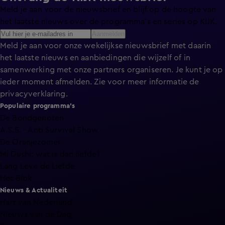
Meld je aan voor de nieuwsbrief en blijf op de hoogte van
het laatste nieuws over de programma’s en series op KIJK.
Aanmelden
Meld je aan voor onze wekelijkse nieuwsbrief met daarin
het laatste nieuws en aanbiedingen die wijzelf of in
samenwerking met onze partners organiseren. Je kunt je op
ieder moment afmelden. Zie voor meer informatie de
privacyverklaring
.
Populaire programma's
De Bondgenoten
A.S.S. - Anti Survival Show
De Oranjezomer
Mi Dushi: wat is dan liefde?
Lang Leve de Liefde
Het Blok
Nieuws & Actualiteit
Hart van Nederland
Nieuws van de Dag