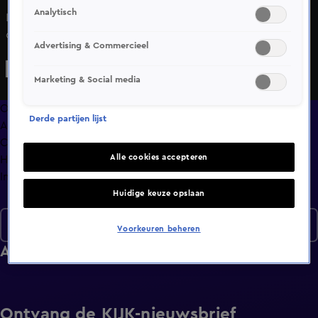
Analytisch
In Het Blok dealen de bewoners met slaapgebrek en
onderlinge spanningen. Tussen het klussen door is
Advertising & Commercieel
versterking van familie een klein lichtpunt. Ray probeert
als strenge aannemer de controle te houden, maar krijgt te
Marketing & Social media
maken met toenemende weerstand en zelfs een opstand
op de werkvloer.
Overzicht
Derde partijen lijst
Afleveringen
Clips
Alle cookies accepteren
Hoe is het nu met?
Info
Huidige keuze opslaan
Seizoen 10
Voorkeuren beheren
Afleveringen
Ontvang de KIJK-nieuwsbrief