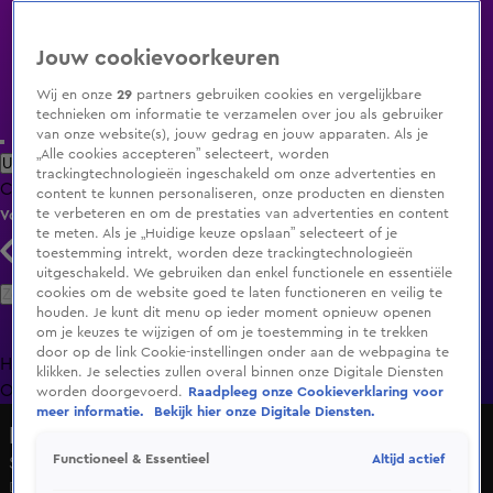
Jouw cookievoorkeuren
Wij en onze
29
partners gebruiken cookies en vergelijkbare
technieken om informatie te verzamelen over jou als gebruiker
van onze website(s), jouw gedrag en jouw apparaten. Als je
„Alle cookies accepteren” selecteert, worden
Uitzending Gemist
Populaire programma's
Zenders
Genres
trackingtechnologieën ingeschakeld om onze advertenties en
Clips
Films
Radio
Smart TV inlog
Shop
content te kunnen personaliseren, onze producten en diensten
te verbeteren en om de prestaties van advertenties en content
Volg KIJK
te meten. Als je „Huidige keuze opslaan” selecteert of je
toestemming intrekt, worden deze trackingtechnologieën
uitgeschakeld. We gebruiken dan enkel functionele en essentiële
Zoeken
cookies om de website goed te laten functioneren en veilig te
houden. Je kunt dit menu op ieder moment opnieuw openen
om je keuzes te wijzigen of om je toestemming in te trekken
door op de link Cookie-instellingen onder aan de webpagina te
Home
Uitzending Gemist
Programma's
De Bondgenoten
De
klikken. Je selecties zullen overal binnen onze Digitale Diensten
Oranjezomer
Livestreams
Shop
worden doorgevoerd.
Raadpleeg onze Cookieverklaring voor
meer informatie.
Bekijk hier onze Digitale Diensten.
Het Blok
Altijd actief
Functioneel & Essentieel
Seizoen 10, aflevering 42
Di 2 juni, 20:30