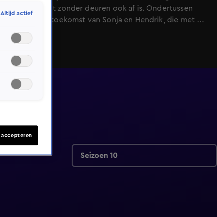
appartement zonder deuren ook af is. Ondertussen
Altijd actief
wankelt de toekomst van Sonja en Hendrik, die met de
Klusbus naar hun laatste strohalm grijpen. Hendrik
probeert vooral overeind te blijven.
s accepteren
Seizoen 10