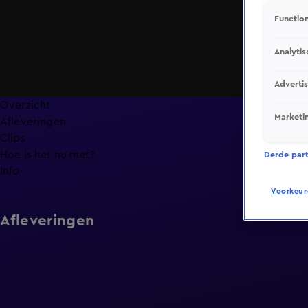
Function
Analytis
Adverti
Overzicht
Marketi
Afleveringen
Clips
Hoe is het nu met?
Derde parti
Info
Voorkeur
Afleveringen