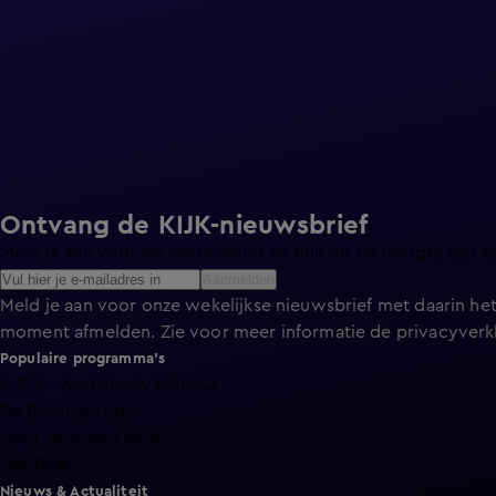
Ontvang de KIJK-nieuwsbrief
Meld je aan voor de nieuwsbrief en blijf op de hoogte van h
Aanmelden
Meld je aan voor onze wekelijkse nieuwsbrief met daarin het
moment afmelden. Zie voor meer informatie de
privacyverk
Populaire programma's
A.S.S. - Anti Survival Show
De Bondgenoten
Lang Leve de Liefde
Het Blok
Nieuws & Actualiteit