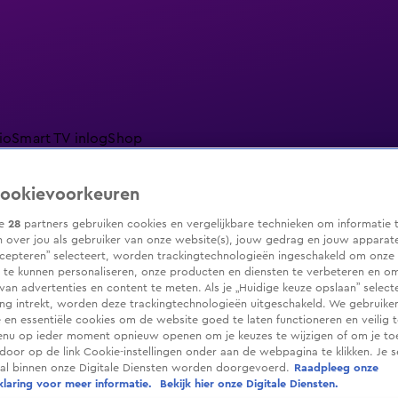
io
Smart TV inlog
Shop
ookievoorkeuren
ze
28
partners gebruiken cookies en vergelijkbare technieken om informatie 
 over jou als gebruiker van onze website(s), jouw gedrag en jouw apparaten.
ranjezomer
Livestreams
Shop
cepteren” selecteert, worden trackingtechnologieën ingeschakeld om onze 
 te kunnen personaliseren, onze producten en diensten te verbeteren en o
 van advertenties en content te meten. Als je „Huidige keuze opslaan” selecte
g intrekt, worden deze trackingtechnologieën uitgeschakeld. We gebruike
e en essentiële cookies om de website goed te laten functioneren en veilig 
enu op ieder moment opnieuw openen om je keuzes te wijzigen of om je t
 door op de link Cookie-instellingen onder aan de webpagina te klikken. Je s
ral binnen onze Digitale Diensten worden doorgevoerd.
Raadpleeg onze
laring voor meer informatie.
Bekijk hier onze Digitale Diensten.