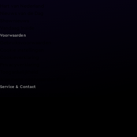
Hart van Nederland
Nieuws van de Dag
Shownieuws
Vandaag Inside
Voorwaarden
Gebruiksvoorwaarden
Cookie instellingen
Cookieverklaring
Privacyverklaring
Toegankelijkheid
Algemene voorwaarden KIJK
Service & Contact
Aanmelden voor een programma
Acties
Adverteren
Smart TV inlog
Over KIJK
Vacatures