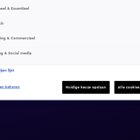
eel & Essentieel
ch
sing & Commercieel
ng & Social media
jen lijst
en beheren
Huidige keuze opslaan
Alle cookie