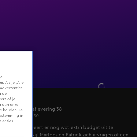
te
 Als je „Alle
advertenties
m de
ert of je
Het Blok
n dan enkel
Seizoen 10, aflevering 38
te houden. Je
Di 26 mei, 20:30
oestemming in
electies
Menno probeert er nog wat extra budget uit te
persen, terwijl Marloes en Patrick zich afvragen of een