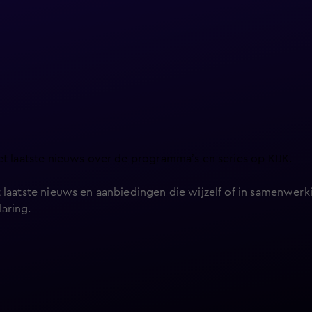
et laatste nieuws over de programma’s en series op KIJK.
 laatste nieuws en aanbiedingen die wijzelf of in samenwerki
laring
.