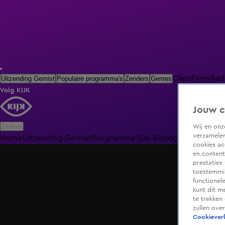
Clips
Films
Rad
Uitzending Gemist
Populaire programma's
Zenders
Genres
Volg KIJK
Jouw c
Zoeken
Wij en on
verzamelen
Home
Uitzending Gemist
Programma's
De Bondgenoten
De O
cookies ac
en content
prestaties
toestemmin
functionel
kunt dit m
te trekken
zullen ove
Cookieverk