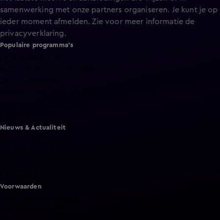
samenwerking met onze partners organiseren. Je kunt je op
ieder moment afmelden. Zie voor meer informatie de
privacyverklaring
.
Populaire programma's
De Bondgenoten
A.S.S. - Anti Survival Show
De Oranjezomer
Mi Dushi: wat is dan liefde?
Lang Leve de Liefde
Het Blok
Nieuws & Actualiteit
Hart van Nederland
Nieuws van de Dag
Shownieuws
Vandaag Inside
Voorwaarden
Gebruiksvoorwaarden
Cookie instellingen