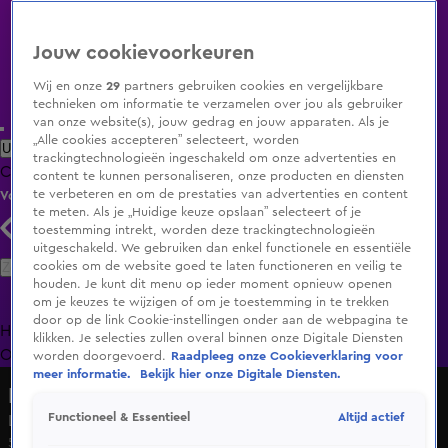
Jouw cookievoorkeuren
Wij en onze
29
partners gebruiken cookies en vergelijkbare
technieken om informatie te verzamelen over jou als gebruiker
van onze website(s), jouw gedrag en jouw apparaten. Als je
„Alle cookies accepteren” selecteert, worden
Uitzending Gemist
Populaire programma's
Zenders
Genres
trackingtechnologieën ingeschakeld om onze advertenties en
Clips
Films
Radio
Smart TV inlog
Shop
content te kunnen personaliseren, onze producten en diensten
te verbeteren en om de prestaties van advertenties en content
Volg KIJK
te meten. Als je „Huidige keuze opslaan” selecteert of je
toestemming intrekt, worden deze trackingtechnologieën
uitgeschakeld. We gebruiken dan enkel functionele en essentiële
Zoeken
cookies om de website goed te laten functioneren en veilig te
houden. Je kunt dit menu op ieder moment opnieuw openen
om je keuzes te wijzigen of om je toestemming in te trekken
door op de link Cookie-instellingen onder aan de webpagina te
Home
Uitzending Gemist
Programma's
De Bondgenoten
De
klikken. Je selecties zullen overal binnen onze Digitale Diensten
Oranjezomer
Livestreams
Shop
worden doorgevoerd.
Raadpleeg onze Cookieverklaring voor
meer informatie.
Bekijk hier onze Digitale Diensten.
Hazes Is De Basis
Altijd actief
Functioneel & Essentieel
Lois Lane - 'n Vriend
5 mrt 2022, 20:00