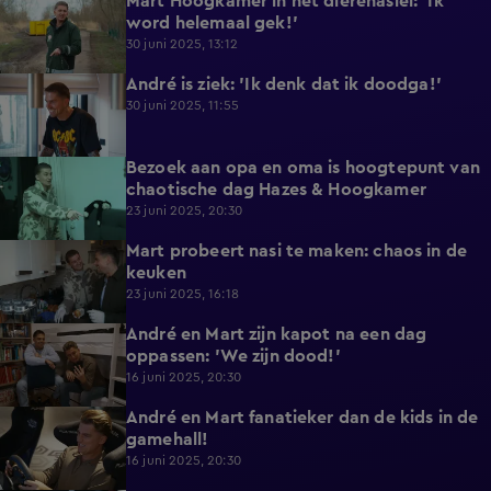
Mart Hoogkamer in het dierenasiel: 'Ik
0:49
word helemaal gek!'
30 juni 2025, 13:12
André is ziek: 'Ik denk dat ik doodga!'
0:47
30 juni 2025, 11:55
Bezoek aan opa en oma is hoogtepunt van
2:59
chaotische dag Hazes & Hoogkamer
23 juni 2025, 20:30
Mart probeert nasi te maken: chaos in de
4:53
keuken
23 juni 2025, 16:18
André en Mart zijn kapot na een dag
4:57
oppassen: 'We zijn dood!'
16 juni 2025, 20:30
André en Mart fanatieker dan de kids in de
4:46
gamehall!
16 juni 2025, 20:30