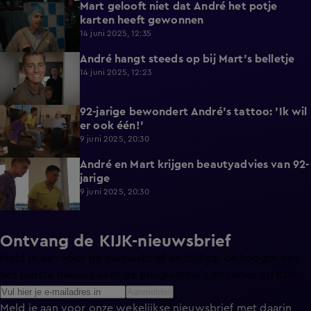
Mart gelooft niet dat André het potje
0:46
karten heeft gewonnen
14 juni 2025, 12:35
André hangt steeds op bij Mart's belletje
0:56
14 juni 2025, 12:23
92-jarige bewondert André's tattoo: 'Ik wil
3:59
er ook één!'
9 juni 2025, 20:30
André en Mart krijgen beautyadvies van 92-
4:35
jarige
9 juni 2025, 20:30
Ontvang de KIJK-nieuwsbrief
Meld je aan voor de nieuwsbrief en blijf op de hoogte van
het laatste nieuws over de programma’s en series op KIJK.
Aanmelden
Meld je aan voor onze wekelijkse nieuwsbrief met daarin