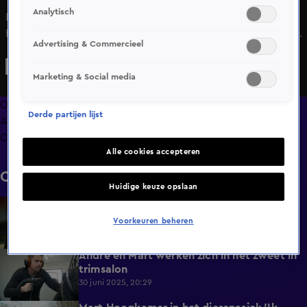
Analytisch
In Hazes & Hoogkamer: Tot Uw Dienst nemen Mart
Hoogkamer en André Hazes het huishouden over van een
Advertising & Commercieel
samengesteld gezin. Terwijl André met de ene helft van de
kinderen boodschappen doet, blijft Mart thuis met de rest.
Marketing & Social media
Als Mart hem belt met de wensen van de kinderen, hangt
André steeds op, tot grote frustratie van Mart!
Overzicht
Derde partijen lijst
Afleveringen
Clips
Alle cookies accepteren
Clips
Huidige keuze opslaan
Slang onder kast zorgt voor paniek bij
4:21
Mart!
Voorkeuren beheren
30 juni 2025, 20:29
André en Mart werken zich in het zweet in
4:48
trimsalon
30 juni 2025, 20:29