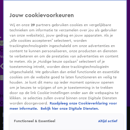
Jouw cookievoorkeuren
Wij en onze
29
partners gebruiken cookies en vergelijkbare
technieken om informatie te verzamelen over jou als gebruiker
van onze website(s), jouw gedrag en jouw apparaten. Als je
„Alle cookies accepteren” selecteert, worden
Uitzending Gemist
Populaire programma's
Zenders
Genres
trackingtechnologieën ingeschakeld om onze advertenties en
Clips
Films
Radio
Smart TV inlog
Shop
content te kunnen personaliseren, onze producten en diensten
te verbeteren en om de prestaties van advertenties en content
Volg KIJK
te meten. Als je „Huidige keuze opslaan” selecteert of je
toestemming intrekt, worden deze trackingtechnologieën
uitgeschakeld. We gebruiken dan enkel functionele en essentiële
Zoeken
cookies om de website goed te laten functioneren en veilig te
houden. Je kunt dit menu op ieder moment opnieuw openen
om je keuzes te wijzigen of om je toestemming in te trekken
door op de link Cookie-instellingen onder aan de webpagina te
Home
Uitzending Gemist
Programma's
De Bondgenoten
De
klikken. Je selecties zullen overal binnen onze Digitale Diensten
Oranjezomer
Livestreams
Shop
worden doorgevoerd.
Raadpleeg onze Cookieverklaring voor
meer informatie.
Bekijk hier onze Digitale Diensten.
Hazes & Hoogkamer: tot uw dienst
Altijd actief
Functioneel & Essentieel
André hangt steeds op bij Mart's belletje
14 juni 2025, 12:23