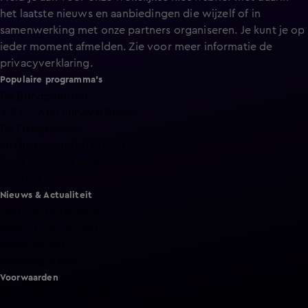
het laatste nieuws en aanbiedingen die wijzelf of in
samenwerking met onze partners organiseren. Je kunt je op
ieder moment afmelden. Zie voor meer informatie de
privacyverklaring
.
Populaire programma's
De Bondgenoten
A.S.S. - Anti Survival Show
De Oranjezomer
Mi Dushi: wat is dan liefde?
Lang Leve de Liefde
Het Blok
Nieuws & Actualiteit
Hart van Nederland
Nieuws van de Dag
Shownieuws
Vandaag Inside
Voorwaarden
Gebruiksvoorwaarden