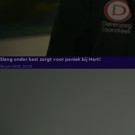
Slang onder kast zorgt voor paniek bij Mart!
30 juni 2025, 20:29
4:48