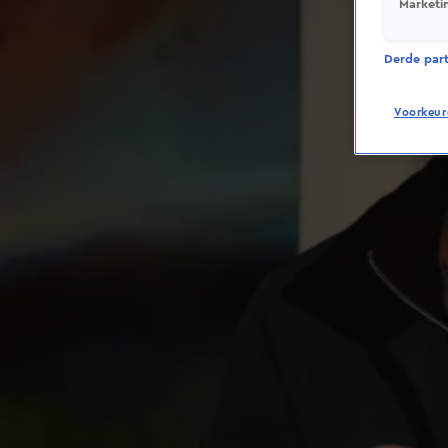
Marketi
Derde parti
Voorkeur