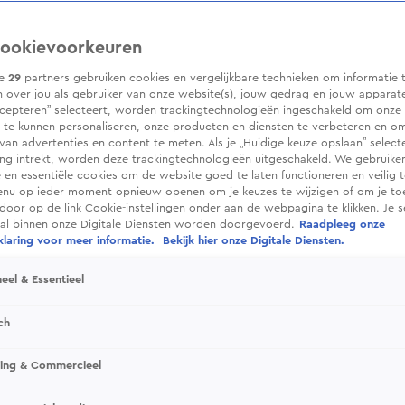
ookievoorkeuren
ze
29
partners gebruiken cookies en vergelijkbare technieken om informatie 
 over jou als gebruiker van onze website(s), jouw gedrag en jouw apparaten.
cepteren” selecteert, worden trackingtechnologieën ingeschakeld om onze 
 te kunnen personaliseren, onze producten en diensten te verbeteren en o
 van advertenties en content te meten. Als je „Huidige keuze opslaan” selecte
g intrekt, worden deze trackingtechnologieën uitgeschakeld. We gebruike
e en essentiële cookies om de website goed te laten functioneren en veilig 
enu op ieder moment opnieuw openen om je keuzes te wijzigen of om je t
 door op de link Cookie-instellingen onder aan de webpagina te klikken. Je s
ral binnen onze Digitale Diensten worden doorgevoerd.
Raadpleeg onze
laring voor meer informatie.
Bekijk hier onze Digitale Diensten.
eel & Essentieel
ch
sing & Commercieel