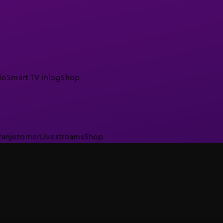
io
Smart TV inlog
Shop
ranjezomer
Livestreams
Shop