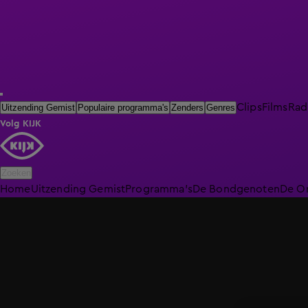
Clips
Films
Rad
Uitzending Gemist
Populaire programma's
Zenders
Genres
Volg KIJK
Zoeken
Home
Uitzending Gemist
Programma's
De Bondgenoten
De O