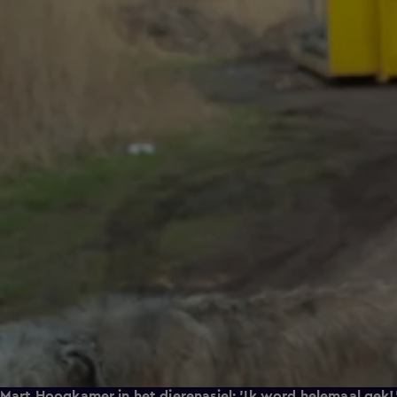
Mart Hoogkamer in het dierenasiel: 'Ik word helemaal gek!