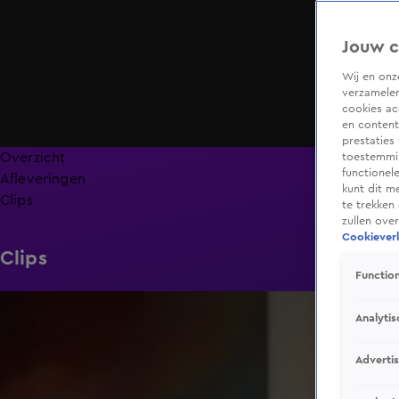
Jouw c
Wij en on
verzamelen
cookies ac
en content
prestaties
Overzicht
toestemmin
functionel
Afleveringen
kunt dit m
Clips
te trekken
zullen ove
Cookieverk
Clips
Function
4:21
Analytis
Adverti