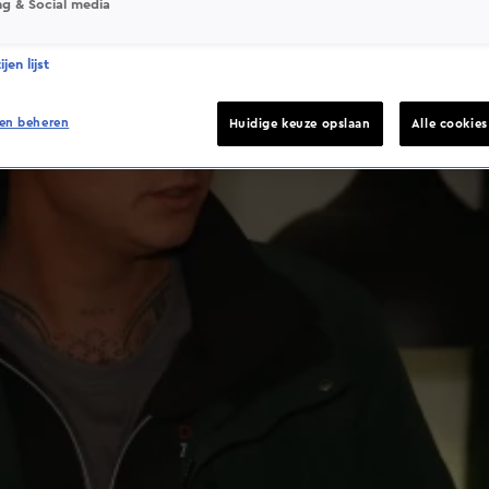
ng & Social media
jen lijst
en beheren
Huidige keuze opslaan
Alle cookie