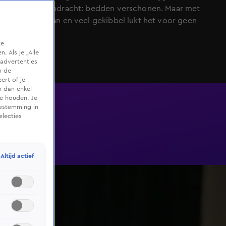
André de opdracht: bedden verschonen. Maar met
schoenen aan en veel gekibbel lukt het voor geen
meter!
te
 Als je „Alle
advertenties
m de
ert of je
n dan enkel
te houden. Je
oestemming in
electies
Altijd actief