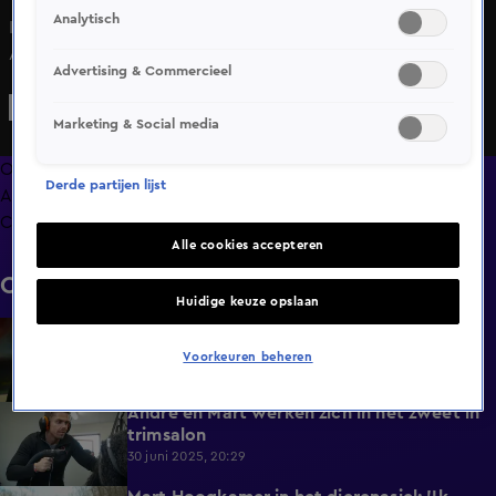
Analytisch
In Hazes & Hoogkamer: tot uw dienst stappen Mart en
André in de tractor voor hun volgende missie: schapen
Advertising & Commercieel
ophalen. Na een mini-cursus 'trekker rijden' gaan ze vol
goede moed op pad, al blijft André voorzichtig vragen
Marketing & Social media
hoe je de deur opent 'als er iets is'. Eenmaal aangekomen
blijkt het verzamelen van de schapen nét zo makkelijk als
Overzicht
Derde partijen lijst
het klinkt… of toch niet?
Afleveringen
Clips
Alle cookies accepteren
Clips
Huidige keuze opslaan
Slang onder kast zorgt voor paniek bij
4:21
Mart!
Voorkeuren beheren
30 juni 2025, 20:29
André en Mart werken zich in het zweet in
4:48
trimsalon
30 juni 2025, 20:29