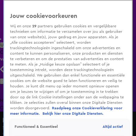
Jouw cookievoorkeuren
Wij en onze
29
partners gebruiken cookies en vergelijkbare
technieken om informatie te verzamelen over jou als gebruiker
van onze website(s), jouw gedrag en jouw apparaten. Als je
„Alle cookies accepteren” selecteert, worden
Uitzending Gemist
Populaire programma's
Zenders
Genres
trackingtechnologieën ingeschakeld om onze advertenties en
Clips
Films
Radio
Smart TV inlog
Shop
content te kunnen personaliseren, onze producten en diensten
te verbeteren en om de prestaties van advertenties en content
Volg KIJK
te meten. Als je „Huidige keuze opslaan” selecteert of je
toestemming intrekt, worden deze trackingtechnologieën
uitgeschakeld. We gebruiken dan enkel functionele en essentiële
Zoeken
cookies om de website goed te laten functioneren en veilig te
houden. Je kunt dit menu op ieder moment opnieuw openen
om je keuzes te wijzigen of om je toestemming in te trekken
door op de link Cookie-instellingen onder aan de webpagina te
Home
Uitzending Gemist
Programma's
De Bondgenoten
De
klikken. Je selecties zullen overal binnen onze Digitale Diensten
Oranjezomer
Livestreams
Shop
worden doorgevoerd.
Raadpleeg onze Cookieverklaring voor
meer informatie.
Bekijk hier onze Digitale Diensten.
Hazes & Hoogkamer: tot uw dienst
Altijd actief
Functioneel & Essentieel
Schapen rennen als dolle fans achter Mart & André aan!
19 mei 2025, 20:30