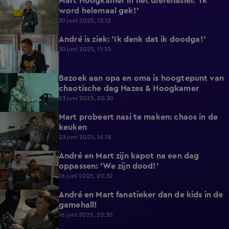
Mart Hoogkamer in het dierenasiel: 'Ik
0:49
word helemaal gek!'
30 juni 2025, 13:12
André is ziek: 'Ik denk dat ik doodga!'
0:47
30 juni 2025, 11:55
Bezoek aan opa en oma is hoogtepunt van
2:59
chaotische dag Hazes & Hoogkamer
23 juni 2025, 20:30
Mart probeert nasi te maken: chaos in de
4:53
keuken
23 juni 2025, 16:18
André en Mart zijn kapot na een dag
4:57
oppassen: 'We zijn dood!'
16 juni 2025, 20:30
André en Mart fanatieker dan de kids in de
4:46
gamehall!
16 juni 2025, 20:30