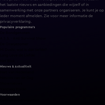
het laatste nieuws en aanbiedingen die wijzelf of in
samenwerking met onze partners organiseren. Je kunt je op
ieder moment afmelden. Zie voor meer informatie de
privacyverklaring
.
Populaire programma's
De Bondgenoten
A.S.S. - Anti Survival Show
De Oranjezomer
Mi Dushi: wat is dan liefde?
Lang Leve de Liefde
Het Blok
Nieuws & Actualiteit
Hart van Nederland
Nieuws van de Dag
Shownieuws
Vandaag Inside
Voorwaarden
Gebruiksvoorwaarden