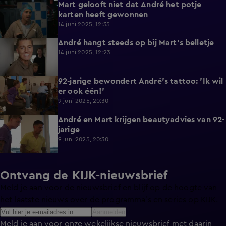
Mart gelooft niet dat André het potje
0:46
karten heeft gewonnen
14 juni 2025, 12:35
André hangt steeds op bij Mart's belletje
0:56
14 juni 2025, 12:23
92-jarige bewondert André's tattoo: 'Ik wil
3:59
er ook één!'
9 juni 2025, 20:30
André en Mart krijgen beautyadvies van 92-
4:35
jarige
9 juni 2025, 20:30
Ontvang de KIJK-nieuwsbrief
Meld je aan voor de nieuwsbrief en blijf op de hoogte van
het laatste nieuws over de programma’s en series op KIJK.
Aanmelden
Meld je aan voor onze wekelijkse nieuwsbrief met daarin