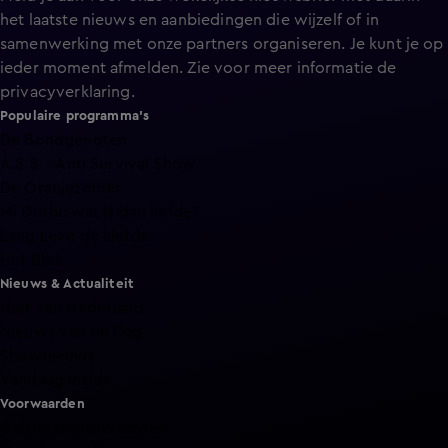
het laatste nieuws en aanbiedingen die wijzelf of in
samenwerking met onze partners organiseren. Je kunt je op
ieder moment afmelden. Zie voor meer informatie de
privacyverklaring
.
Populaire programma's
De Bondgenoten
A.S.S. - Anti Survival Show
De Oranjezomer
Mi Dushi: wat is dan liefde?
Lang Leve de Liefde
Het Blok
Nieuws & Actualiteit
Hart van Nederland
Nieuws van de Dag
Shownieuws
Vandaag Inside
Voorwaarden
Gebruiksvoorwaarden