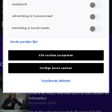
Analytisch
In Hazes & Hoogkamer: tot uw dienst kruipt Mart
Hoogkamer vol enthousiasme achter het stuur van een
Advertising & Commercieel
tractor, maar André Hazes jr. heeft er geen goed gevoel
bij. Terwijl de boer achterop de aanhanger aanwijzingen
Marketing & Social media
roept, scheurt Mart richting het weiland waar de schapen
staan te wachten. André zoekt ondertussen wanhopig naar
Overzicht
Derde partijen lijst
een nooduitgang, 'mocht er wat gebeuren.'
Afleveringen
Clips
Alle cookies accepteren
Clips
Huidige keuze opslaan
Slang onder kast zorgt voor paniek bij
4:21
Mart!
Voorkeuren beheren
30 juni 2025, 20:29
André en Mart werken zich in het zweet in
4:48
trimsalon
30 juni 2025, 20:29