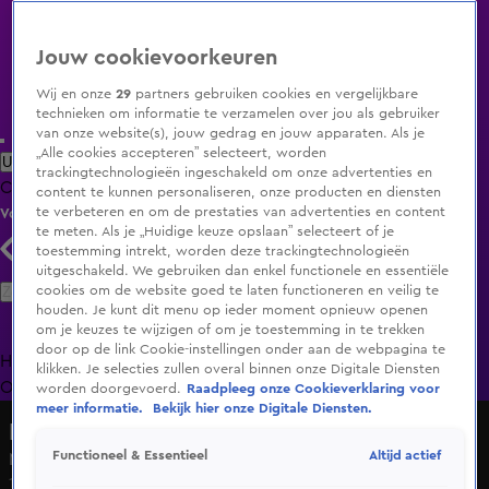
Jouw cookievoorkeuren
Wij en onze
29
partners gebruiken cookies en vergelijkbare
technieken om informatie te verzamelen over jou als gebruiker
van onze website(s), jouw gedrag en jouw apparaten. Als je
„Alle cookies accepteren” selecteert, worden
Uitzending Gemist
Populaire programma's
Zenders
Genres
trackingtechnologieën ingeschakeld om onze advertenties en
Clips
Films
Radio
Smart TV inlog
Shop
content te kunnen personaliseren, onze producten en diensten
te verbeteren en om de prestaties van advertenties en content
Volg KIJK
te meten. Als je „Huidige keuze opslaan” selecteert of je
toestemming intrekt, worden deze trackingtechnologieën
uitgeschakeld. We gebruiken dan enkel functionele en essentiële
Zoeken
cookies om de website goed te laten functioneren en veilig te
houden. Je kunt dit menu op ieder moment opnieuw openen
om je keuzes te wijzigen of om je toestemming in te trekken
door op de link Cookie-instellingen onder aan de webpagina te
Home
Uitzending Gemist
Programma's
De Bondgenoten
De
klikken. Je selecties zullen overal binnen onze Digitale Diensten
Oranjezomer
Livestreams
Shop
worden doorgevoerd.
Raadpleeg onze Cookieverklaring voor
meer informatie.
Bekijk hier onze Digitale Diensten.
Hazes & Hoogkamer: tot uw dienst
Altijd actief
Functioneel & Essentieel
Mart & André op de trekker: 'Rustig aan pik!'
19 mei 2025, 20:02