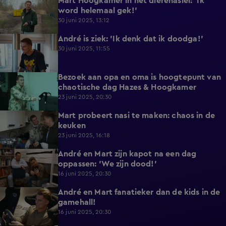
Mart Hoogkamer in het dierenasiel: 'Ik
0:49
word helemaal gek!'
30 juni 2025, 13:12
André is ziek: 'Ik denk dat ik doodga!'
0:47
30 juni 2025, 11:55
Bezoek aan opa en oma is hoogtepunt van
2:59
chaotische dag Hazes & Hoogkamer
23 juni 2025, 20:30
Mart probeert nasi te maken: chaos in de
4:53
keuken
23 juni 2025, 16:18
André en Mart zijn kapot na een dag
4:57
oppassen: 'We zijn dood!'
16 juni 2025, 20:30
André en Mart fanatieker dan de kids in de
4:46
gamehall!
16 juni 2025, 20:30