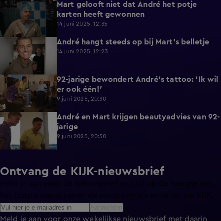
Mart gelooft niet dat André het potje
0:46
karten heeft gewonnen
14 juni 2025, 12:35
André hangt steeds op bij Mart's belletje
0:56
14 juni 2025, 12:23
92-jarige bewondert André's tattoo: 'Ik wil
3:59
er ook één!'
9 juni 2025, 20:30
André en Mart krijgen beautyadvies van 92-
4:35
jarige
9 juni 2025, 20:30
Ontvang de KIJK-nieuwsbrief
Meld je aan voor de nieuwsbrief en blijf op de hoogte van
het laatste nieuws over de programma’s en series op KIJK.
Aanmelden
Meld je aan voor onze wekelijkse nieuwsbrief met daarin